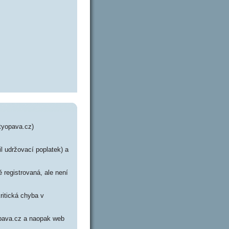
ityopava.cz)
il udržovací poplatek) a
 registrovaná, ale není
ritická chyba v
yopava.cz a naopak web