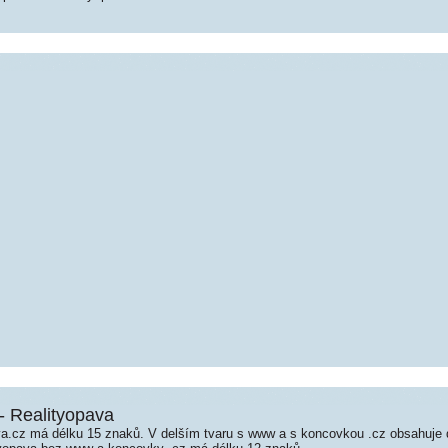
- Realityopava
a.cz má délku 15 znaků. V delším tvaru s www a s koncovkou .cz obsahuje