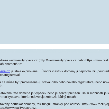
drese www.realityopava.cz (http://www.realityopava.cz nebo https://www.real
sah znamená to:
pava.cz
je stále expirovaná. Původní vlastník domény ji neprodloužil (neuhrad
ezaregistroval.
.cz může být prodloužená (u stávajícího nebo nového registrátora) nebo nově
ah.
ostovaná tato doména je výpadek nebo je server přetížen. Další možností je k
h realityopava, která nedovoluje zobrazit žádný obsah.
tavený certifikát domény, tak fungují stránky pod adresou http://www.realit
tps://www.realityopava.cz.