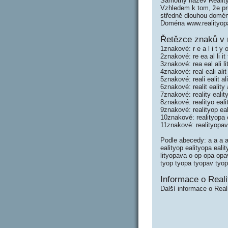
Samotný název Realit
Vzhledem k tom, že prů
středně dlouhou domé
Doména www.realityop
Řetězce znaků v 
1znakové: r e a l i t y 
2znakové: re ea al li i
3znakové: rea eal ali l
4znakové: real eali ali
5znakové: reali ealit a
6znakové: realit eality
7znakové: reality ealit
8znakové: realityo eali
9znakové: realityop eal
10znakové: realityopa 
11znakové: realityopav
Podle abecedy: a a a al 
ealityop ealityopa eality
lityopava o op opa opav 
tyop tyopa tyopav tyo
Informace o Reali
Další informace o Real