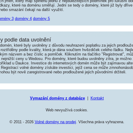
jmen, který mají splněnu jednu z nejdůležitějších podmínek pro luxusní dom
kazy, které na doménu směřují. Jední se tedy o domény, které již byly dříve
ebo smazání čekají na další využití.
omény 3
domény 4
domény 5
 podle data uvolnění
omén, které byly uvolněny z důvodu neuhrazení poplatku za jejich prodlouže
roztříděny podle kvality, která je dána součtem hvězdiček celého řádku. Nej
tkým názvem a bez číslic a pomlček. Kliknutím na tlačítko "Registrovat", m
í nejnižší ceny u Wedosu. Pro domény, které budou uvolněny zítra, je možno 
například u Daukce. Investice do internetových domén může být zajímavou alte
 Registrací volné domény získáte investici, jejíž cena se může zmnohonásob
hou být nově zaregistrované nebo prodloužené jejich původními držiteli.
Vymazání domény z databáze
|
Kontakt
Web nevyužívá cookies.
© 2011 - 2026
Volné domény na prodej
. Všechna práva vyhrazena.