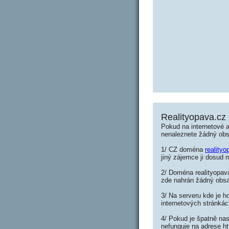
Realityopava.cz
Pokud na internetové a
nenaleznete žádný ob
1/ CZ doména
realityo
jiný zájemce ji dosud n
2/ Doména realityopava
zde nahrán žádný obs
3/ Na serveru kde je h
internetových stránkác
4/ Pokud je špatně nas
nefunguje na adrese ht