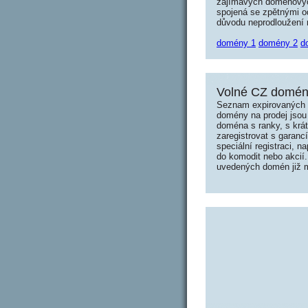
zajímavých doménových 
spojená se zpětnými od
důvodu neprodloužení n
domény 1
domény 2
d
Volné CZ domény
Seznam expirovaných d
domény na prodej jsou 
doména s ranky, s krá
zaregistrovat s garanc
speciální registraci, 
do komodit nebo akcií.
uvedených domén již mo