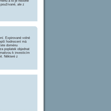
énu a to je historie
 používané, ale z
ní. Expirované volné
lepší hodnocení má
ůžete doménu
za poplatek objednat
rnativou k investicím
it. Některé z