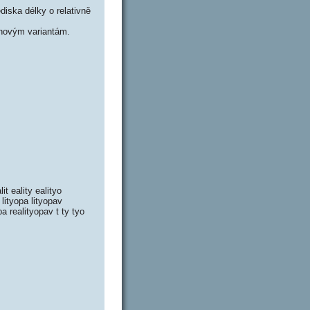
iska délky o relativně
novým variantám.
it eality ealityo
p lityopa lityopav
pa realityopav t ty tyo