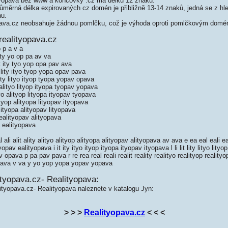
yopava bez www a koncovky .cz má délku 12 znaků.
měrná délka expirovaných cz domén je přibližně 13-14 znaků, jedná se z hled
nu.
ava.cz neobsahuje žádnou pomlčku, což je výhoda oproti pomlčkovým domé
realityopava.cz
o p a v a
t ty yo op pa av va
it ity tyo yop opa pav ava
t lity ityo tyop yopa opav pava
lity lityo ityop tyopa yopav opava
 alityo lityop ityopa tyopav yopava
yo alityop lityopa ityopav tyopava
tyop alityopa lityopav ityopava
ityopa alityopav lityopava
ealityopav alityopava
 ealityopava
ali alit ality alityo alityop alityopa alityopav alityopava av ava e ea eal eali eal
opav ealityopava i it ity ityo ityop ityopa ityopav ityopava l li lit lity lityo lityo
opava p pa pav pava r re rea real reali realit reality realityo realityop realityo
pava v va y yo yop yopa yopav yopava
tyopava.cz- Realityopava:
ityopava.cz- Realityopava naleznete v katalogu Jyn:
> > >
Realityopava.cz
< < <