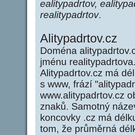
ealitypadrtov, ealitypa
realitypadrtov
.
Alitypadrtov.cz
Doména alitypadrtov
jménu realitypadrtova.
Alitypadrtov.cz má dé
s www, frází "alitypad
www.alitypadrtov.cz 
znaků. Samotný název
koncovky .cz má délk
tom, že průměrná dél