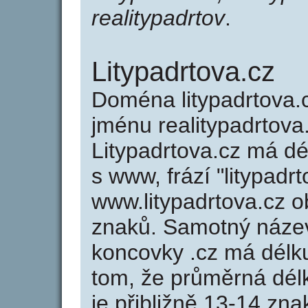
realitypadrtov
.
Litypadrtova.cz
Doména litypadrtova
jménu realitypadrtova.
Litypadrtova.cz má dé
s www, frází "litypadr
www.litypadrtova.cz 
znaků. Samotný název
koncovky .cz má délk
tom, že průměrná dél
je přibližně 13-14 zna