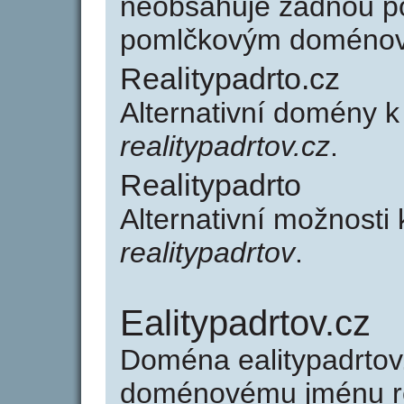
neobsahuje žádnou po
pomlčkovým doménov
Realitypadrto.cz
Alternativní domény k
realitypadrtov.cz
.
Realitypadrto
Alternativní možnosti 
realitypadrtov
.
Ealitypadrtov.cz
Doména ealitypadrtov
doménovému jménu rea