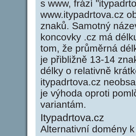
s www, frází "itypadrt
www.itypadrtova.cz 
znaků. Samotný název
koncovky .cz má délk
tom, že průměrná dél
je přibližně 13-14 zna
délky o relativně kr
itypadrtova.cz neobs
je výhoda oproti po
variantám.
Itypadrtova.cz
Alternativní domény k