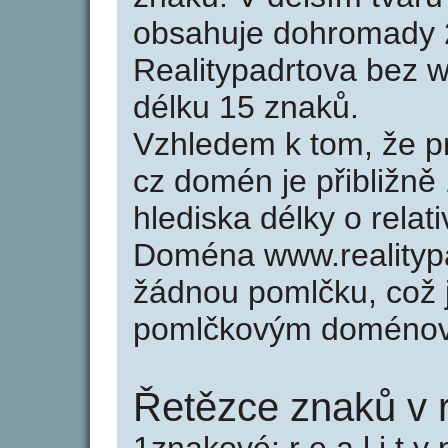
obsahuje dohromady 
Realitypadrtova bez 
délku 15 znaků.
Vzhledem k tom, že p
cz domén je přibližně
hlediska délky o rela
Doména www.realityp
žádnou pomlčku, což j
pomlčkovým doménov
Řetězce znaků v r