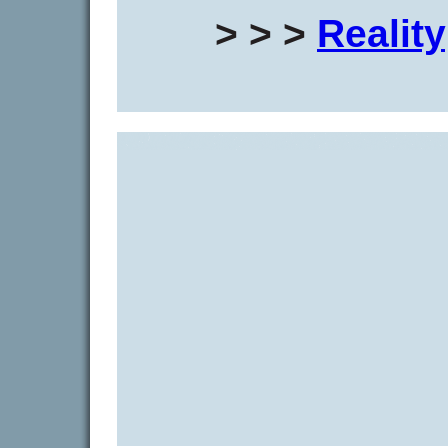
> > >
Realit