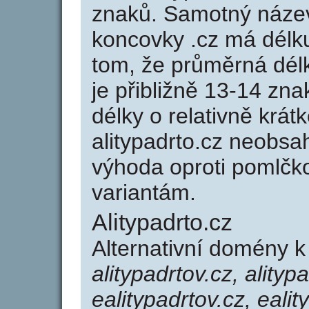
znaků. Samotný název
koncovky .cz má délk
tom, že průměrná dél
je přibližně 13-14 zna
délky o relativně kr
alitypadrto.cz neobsa
výhoda oproti poml
variantám.
Alitypadrto.cz
Alternativní domény k
alitypadrtov.cz, alityp
ealitypadrtov.cz, ealit