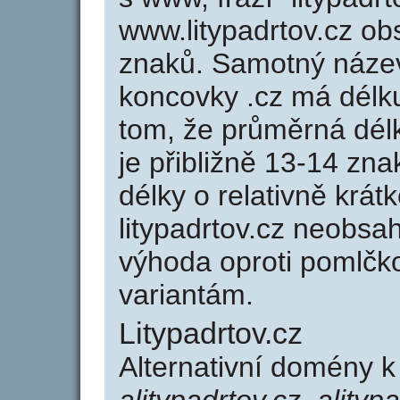
www.litypadrtov.cz o
znaků. Samotný název
koncovky .cz má délk
tom, že průměrná dél
je přibližně 13-14 zna
délky o relativně kr
litypadrtov.cz neobsa
výhoda oproti poml
variantám.
Litypadrtov.cz
Alternativní domény k