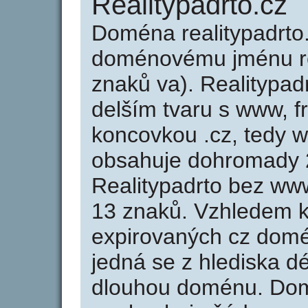
Realitypadrto.cz
Doména realitypadrto
doménovému jménu rea
znaků va). Realitypad
delším tvaru s www, fr
koncovkou .cz, tedy w
obsahuje dohromady 
Realitypadrto bez ww
13 znaků. Vzhledem k
expirovaných cz domén
jedná se z hlediska dé
dlouhou doménu. Domé