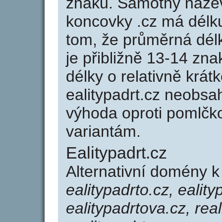
znaků. Samotný název
koncovky .cz má délk
tom, že průměrná dél
je přibližně 13-14 zna
délky o relativně kr
ealitypadrt.cz neobsa
výhoda oproti poml
variantám.
Ealitypadrt.cz
Alternativní domény k
ealitypadrto.cz, eality
ealitypadrtova.cz, real