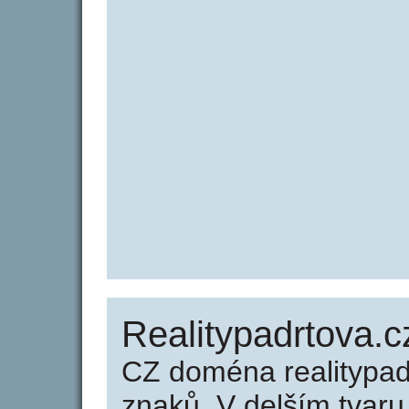
Realitypadrtova.c
CZ doména realitypad
znaků. V delším tvar