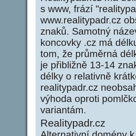
s www, frází "realityp
www.realitypadr.cz o
znaků. Samotný náze
koncovky .cz má délk
tom, že průměrná dél
je přibližně 13-14 zna
délky o relativně kr
realitypadr.cz neobsa
výhoda oproti poml
variantám.
Realitypadr.cz
Alternativní domény k