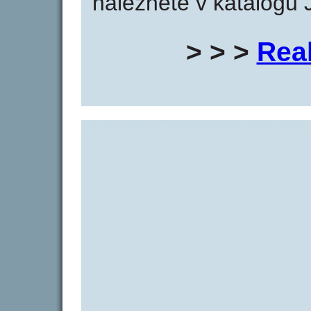
naleznete v katalogu 
> > >
Rea