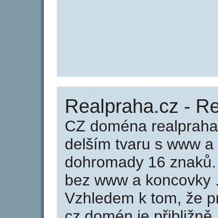
Realpraha.cz - R
CZ doména realpraha.
delším tvaru s www a
dohromady 16 znaků.
bez www a koncovky .
Vzhledem k tom, že p
cz domén je přibližně