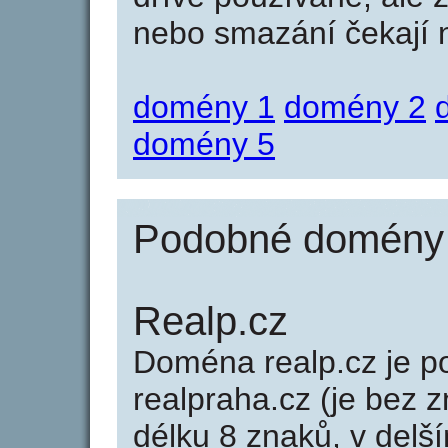
nebo smazání čekají na
domény 1
domény 2
domény 5
Podobné domény j
Realp.cz
Doména realp.cz je
realpraha.cz (je bez 
délku 8 znaků, v delší