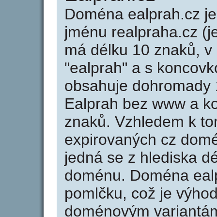
Doména ealprah.cz 
jménu realpraha.cz (j
má délku 10 znaků, v 
"ealprah" a s koncovk
obsahuje dohromady 
Ealprah bez www a ko
znaků. Vzhledem k to
expirovaných cz domén
jedná se z hlediska dé
doménu. Doména ealp
pomlčku, což je výho
doménovým variantá