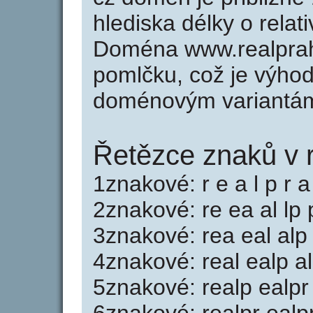
hlediska délky o rela
Doména www.realprah
pomlčku, což je výho
doménovým variantá
Řetězce znaků v 
1znakové: r e a l p r a
2znakové: re ea al lp 
3znakové: rea eal alp 
4znakové: real ealp al
5znakové: realp ealpr