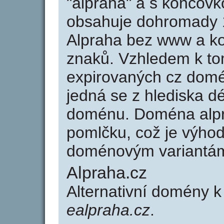
"alpraha" a s koncovk
obsahuje dohromady 
Alpraha bez www a ko
znaků. Vzhledem k to
expirovaných cz domén
jedná se z hlediska dé
doménu. Doména alpr
pomlčku, což je výho
doménovým variantá
Alpraha.cz
Alternativní domény 
ealpraha.cz
.