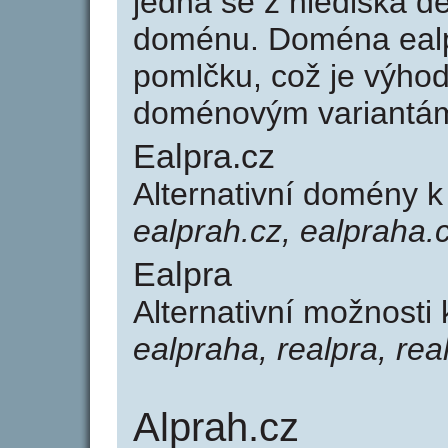
jedná se z hlediska dé
doménu. Doména ealp
pomlčku, což je výho
doménovým variantá
Ealpra.cz
Alternativní domény k
ealprah.cz, ealpraha.c
Ealpra
Alternativní možnosti
ealpraha, realpra, rea
Alprah.cz