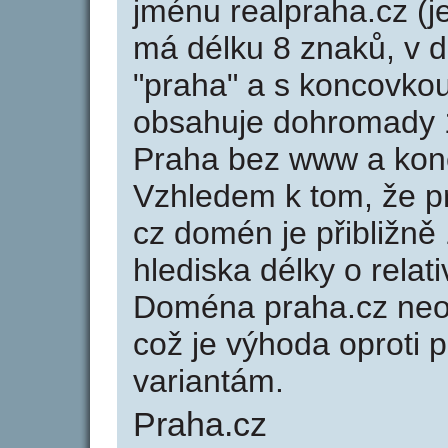
jménu realpraha.cz (j
má délku 8 znaků, v d
"praha" a s koncovkou
obsahuje dohromady 
Praha bez www a konc
Vzhledem k tom, že p
cz domén je přibližně
hlediska délky o rela
Doména praha.cz neo
což je výhoda oprot
variantám.
Praha.cz