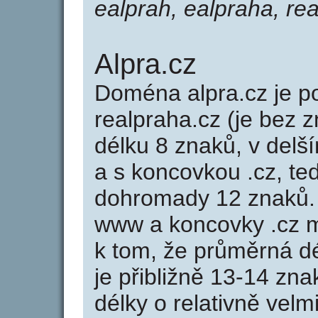
ealprah, ealpraha, rea
Alpra.cz
Doména alpra.cz je
realpraha.cz (je bez 
délku 8 znaků, v delší
a s koncovkou .cz, te
dohromady 12 znaků.
www a koncovky .cz 
k tom, že průměrná d
je přibližně 13-14 zna
délky o relativně ve