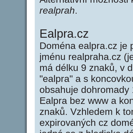
realprah
.
Ealpra.cz
Doména ealpra.cz j
jménu realpraha.cz (j
má délku 9 znaků, v d
"ealpra" a s koncovko
obsahuje dohromady 
Ealpra bez www a kon
znaků. Vzhledem k to
expirovaných cz domén