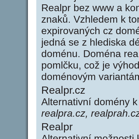
Realpr bez www a kon
znaků. Vzhledem k to
expirovaných cz domén
jedná se z hlediska dé
doménu. Doména real
pomlčku, což je výho
doménovým variantá
Realpr.cz
Alternativní domény k
realpra.cz, realprah.c
Realpr
Alternativní možnosti 