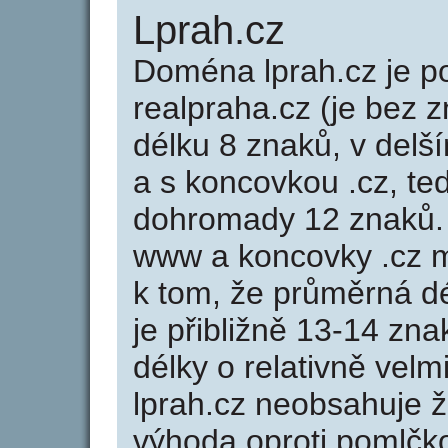
Lprah.cz
Doména lprah.cz je
realpraha.cz (je bez 
délku 8 znaků, v delší
a s koncovkou .cz, te
dohromady 12 znaků.
www a koncovky .cz 
k tom, že průměrná d
je přibližně 13-14 zna
délky o relativně ve
lprah.cz neobsahuje 
výhoda oproti poml