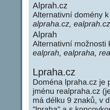
Alprah.cz
Alternativní domény k
alpraha.cz, ealprah.cz
Alprah
Alternativní možnosti
ealprah, ealpraha, re
Lpraha.cz
Doména lpraha.cz j
jménu realpraha.cz (j
má délku 9 znaků, v d
"lpraha" a s koncovko