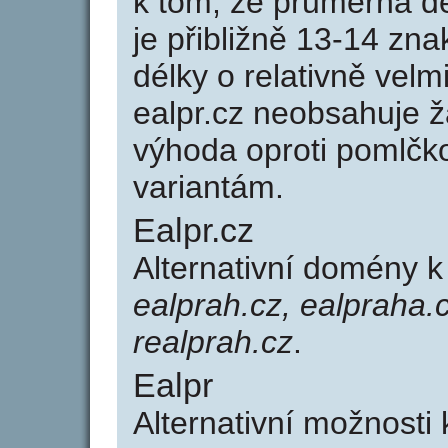
k tom, že průměrná d
je přibližně 13-14 zna
délky o relativně ve
ealpr.cz neobsahuje 
výhoda oproti poml
variantám.
Ealpr.cz
Alternativní domény 
ealprah.cz, ealpraha.c
realprah.cz
.
Ealpr
Alternativní možnosti