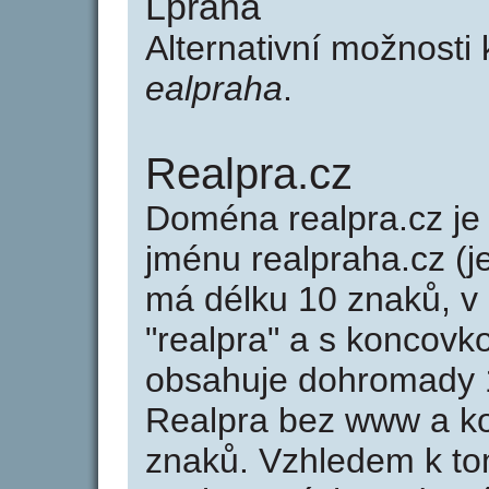
Lpraha
Alternativní možnosti
ealpraha
.
Realpra.cz
Doména realpra.cz 
jménu realpraha.cz (j
má délku 10 znaků, v 
"realpra" a s koncovk
obsahuje dohromady 
Realpra bez www a ko
znaků. Vzhledem k to