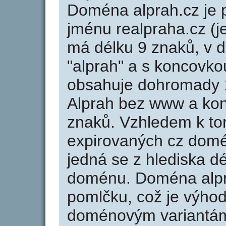
Doména alprah.cz j
jménu realpraha.cz (j
má délku 9 znaků, v d
"alprah" a s koncovko
obsahuje dohromady 
Alprah bez www a kon
znaků. Vzhledem k to
expirovaných cz domén
jedná se z hlediska dé
doménu. Doména alpr
pomlčku, což je výho
doménovým variantá