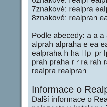
6znakové: realpr ealp
7znakové: realpra eal
8znakové: realprah e
Podle abecedy: a a a a
alprah alpraha e ea ea
ealpraha h ha l lp lpr 
prah praha r r ra rah r
realpra realprah
Informace o Real
Další informace o Re