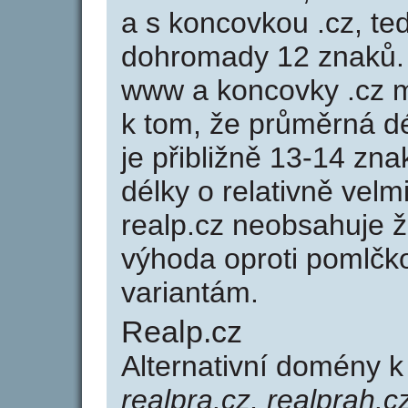
a s koncovkou .cz, te
dohromady 12 znaků.
www a koncovky .cz 
k tom, že průměrná d
je přibližně 13-14 zna
délky o relativně ve
realp.cz neobsahuje 
výhoda oproti poml
variantám.
Realp.cz
Alternativní domény 
realpra.cz, realprah.c