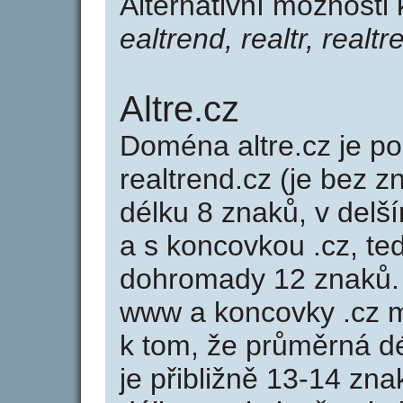
Alternativní možnosti 
ealtrend, realtr, realtr
Altre.cz
Doména altre.cz je 
realtrend.cz (je bez z
délku 8 znaků, v delší
a s koncovkou .cz, te
dohromady 12 znaků. 
www a koncovky .cz 
k tom, že průměrná d
je přibližně 13-14 zna