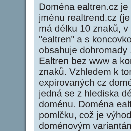
Doména ealtren.cz j
jménu realtrend.cz (je
má délku 10 znaků, v 
"ealtren" a s koncovk
obsahuje dohromady 
Ealtren bez www a ko
znaků. Vzhledem k to
expirovaných cz domén
jedná se z hlediska dé
doménu. Doména ealt
pomlčku, což je výho
doménovým variantá