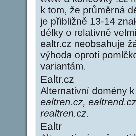
k tom, že průměrná d
je přibližně 13-14 zna
délky o relativně ve
ealtr.cz neobsahuje ž
výhoda oproti poml
variantám.
Ealtr.cz
Alternativní domény k
ealtren.cz, ealtrend.cz,
realtren.cz
.
Ealtr