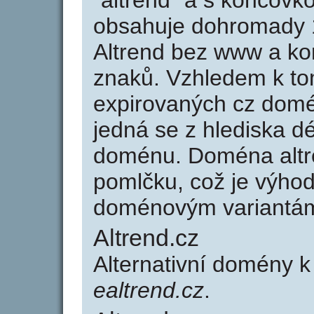
"altrend" a s koncovk
obsahuje dohromady 
Altrend bez www a ko
znaků. Vzhledem k to
expirovaných cz domén
jedná se z hlediska dé
doménu. Doména altr
pomlčku, což je výho
doménovým variantá
Altrend.cz
Alternativní domény k
ealtrend.cz
.