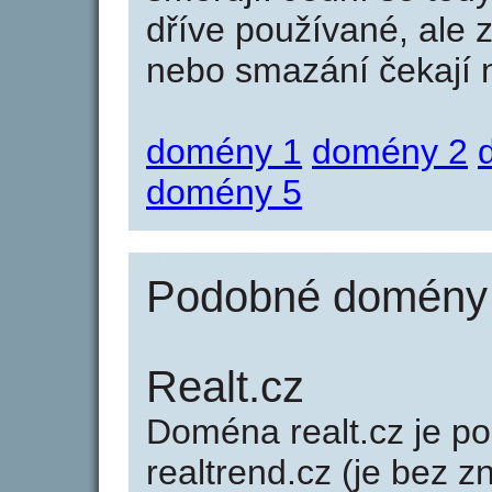
dříve používané, ale 
nebo smazání čekají na
domény 1
domény 2
domény 5
Podobné domény j
Realt.cz
Doména realt.cz je 
realtrend.cz (je bez z