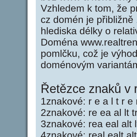
Vzhledem k tom, že p
cz domén je přibližně
hlediska délky o rela
Doména www.realtren
pomlčku, což je výho
doménovým variantá
Řetězce znaků v r
1znakové: r e a l t r e
2znakové: re ea al lt t
3znakové: rea eal alt l
4znakové: real ealt alt