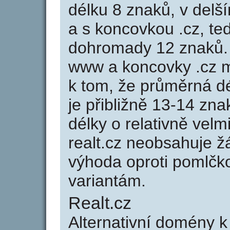
délku 8 znaků, v delší
a s koncovkou .cz, te
dohromady 12 znaků.
www a koncovky .cz 
k tom, že průměrná d
je přibližně 13-14 zna
délky o relativně ve
realt.cz neobsahuje ž
výhoda oproti poml
variantám.
Realt.cz
Alternativní domény k