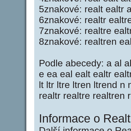
5znakové: realt ealtr a
6znakové: realtr ealtre
7znakové: realtre ealt
8znakové: realtren ea
Podle abecedy: a al alt
e ea eal ealt ealtr eal
lt ltr ltre ltren ltrend n
realtr realtre realtren 
Informace o Realt
Další informace o Rea