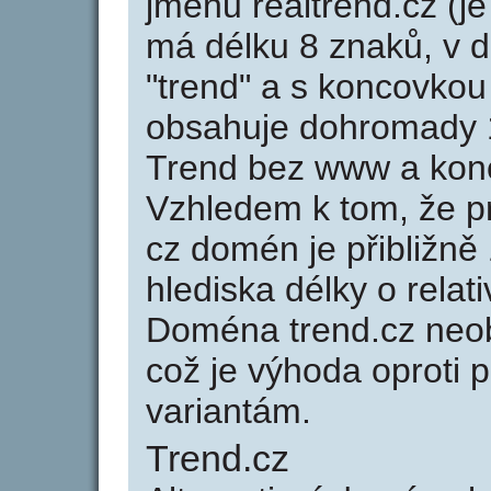
jménu realtrend.cz (je
má délku 8 znaků, v d
"trend" a s koncovkou
obsahuje dohromady 
Trend bez www a konc
Vzhledem k tom, že p
cz domén je přibližně
hlediska délky o rela
Doména trend.cz neo
což je výhoda oprot
variantám.
Trend.cz