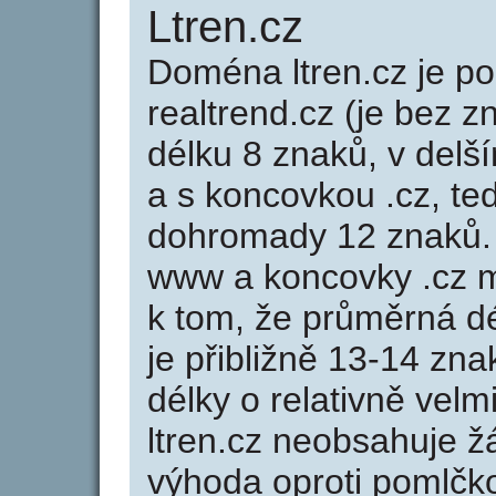
Ltren.cz
Doména ltren.cz je 
realtrend.cz (je bez z
délku 8 znaků, v delší
a s koncovkou .cz, te
dohromady 12 znaků.
www a koncovky .cz 
k tom, že průměrná d
je přibližně 13-14 zna
délky o relativně ve
ltren.cz neobsahuje ž
výhoda oproti poml