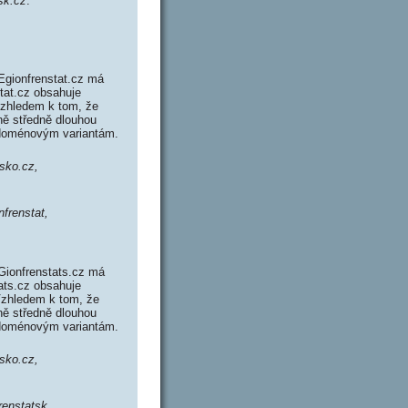
tsk.cz
.
Egionfrenstat.cz má
stat.cz obsahuje
zhledem k tom, že
ně středně dlouhou
 doménovým variantám.
tsko.cz,
nfrenstat,
Gionfrenstats.cz má
tats.cz obsahuje
Vzhledem k tom, že
ně středně dlouhou
 doménovým variantám.
tsko.cz,
renstatsk,