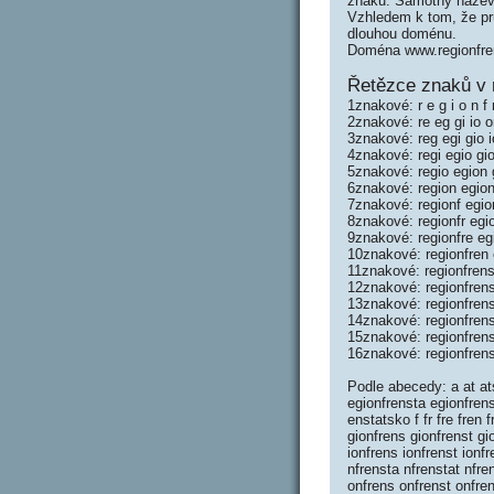
znaků. Samotný název
Vzhledem k tom, že prů
dlouhou doménu.
Doména www.regionfre
Řetězce znaků v 
1znakové: r e g i o n f r
2znakové: re eg gi io on
3znakové: reg egi gio i
4znakové: regi egio gio
5znakové: regio egion g
6znakové: region egionf
7znakové: regionf egion
8znakové: regionfr egio
9znakové: regionfre egi
10znakové: regionfren e
11znakové: regionfrens 
12znakové: regionfrens
13znakové: regionfrens
14znakové: regionfrens
15znakové: regionfrens
16znakové: regionfrens
Podle abecedy: a at ats
egionfrensta egionfren
enstatsko f fr fre fren 
gionfrens gionfrenst gio
ionfrens ionfrenst ionfr
nfrensta nfrenstat nfre
onfrens onfrenst onfren