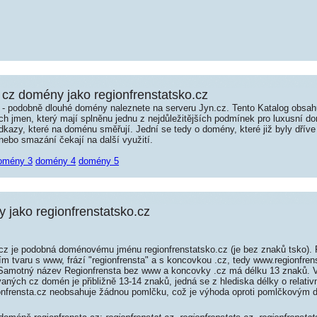
cz domény jako regionfrenstatsko.cz
é - podobně dlouhé domény naleznete na serveru Jyn.cz. Tento Katalog obsa
jmen, který mají splněnu jednu z nejdůležitějších podmínek pro luxusní dom
kazy, které na doménu směřují. Jední se tedy o domény, které již byly dříve
ebo smazání čekají na další využití.
omény 3
domény 4
domény 5
jako regionfrenstatsko.cz
cz je podobná doménovému jménu regionfrenstatsko.cz (je bez znaků tsko). 
ím tvaru s www, frází "regionfrensta" a s koncovkou .cz, tedy www.regionfre
Samotný název Regionfrensta bez www a koncovky .cz má délku 13 znaků. 
aných cz domén je přibližně 13-14 znaků, jedná se z hlediska délky o relativ
nfrensta.cz neobsahuje žádnou pomlčku, což je výhoda oproti pomlčkovým