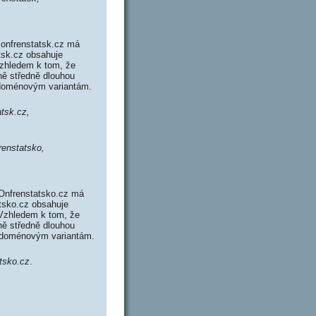
Ionfrenstatsk.cz má
atsk.cz obsahuje
zhledem k tom, že
ně středně dlouhou
 doménovým variantám.
atsk.cz,
renstatsko,
 Onfrenstatsko.cz má
atsko.cz obsahuje
Vzhledem k tom, že
ně středně dlouhou
 doménovým variantám.
atsko.cz
.