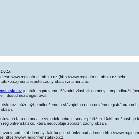
ko.cz
drese www.regionfrenstatsko.cz (http://www.regionfrenstatsko.cz nebo
nstatsko.cz) nenaleznete žádný obsah znamená to:
renstatsko.cz
je stále expirovaná. Původní vlastník domény ji neprodloužil (ne
e ji dosud nezaregistroval.
atsko.cz může být prodloužená (u stávajícího nebo nového registrátora) nebo
 obsah.
ostovaná tato doména je výpadek nebo je server přetížen. Další možností je k
h regionfrenstatsko, která nedovoluje zobrazit žádný obsah.
tavený certifikát domény, tak fungují stránky pod adresou http://www.regionf
e https://www.regionfrenstatsko.cz.