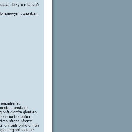
iska délky o relativně
 doménovým variantám.
 egionfrenst
 enstats enstatsk
gionfr gionfre gionfren
ionfr ionfre ionfren
nfren nfrens nfrenst
on onf onfr onfre onfren
gion regionf regionfr