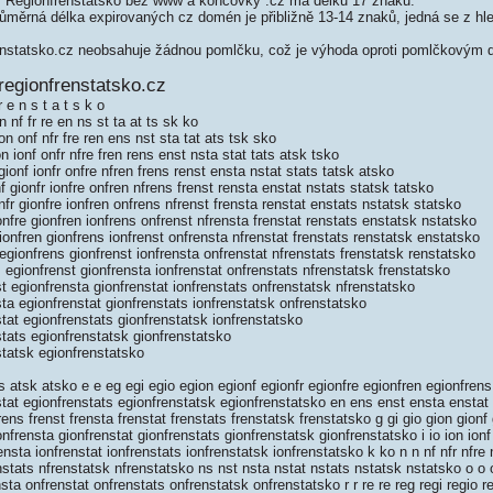
 Regionfrenstatsko bez www a koncovky .cz má délku 17 znaků.
měrná délka expirovaných cz domén je přibližně 13-14 znaků, jedná se z hled
nstatsko.cz neobsahuje žádnou pomlčku, což je výhoda oproti pomlčkovým
regionfrenstatsko.cz
 e n s t a t s k o
 nf fr re en ns st ta at ts sk ko
on onf nfr fre ren ens nst sta tat ats tsk sko
n ionf onfr nfre fren rens enst nsta stat tats atsk tsko
ionf ionfr onfre nfren frens renst ensta nstat stats tatsk atsko
 gionfr ionfre onfren nfrens frenst rensta enstat nstats statsk tatsko
fr gionfre ionfren onfrens nfrenst frensta renstat enstats nstatsk statsko
nfre gionfren ionfrens onfrenst nfrensta frenstat renstats enstatsk nstatsko
onfren gionfrens ionfrenst onfrensta nfrenstat frenstats renstatsk enstatsko
gionfrens gionfrenst ionfrensta onfrenstat nfrenstats frenstatsk renstatsko
egionfrenst gionfrensta ionfrenstat onfrenstats nfrenstatsk frenstatsko
t egionfrensta gionfrenstat ionfrenstats onfrenstatsk nfrenstatsko
ta egionfrenstat gionfrenstats ionfrenstatsk onfrenstatsko
tat egionfrenstats gionfrenstatsk ionfrenstatsko
tats egionfrenstatsk gionfrenstatsko
tatsk egionfrenstatsko
 atsk atsko e e eg egi egio egion egionf egionfr egionfre egionfren egionfrens
stat egionfrenstats egionfrenstatsk egionfrenstatsko en ens enst ensta enstat
frens frenst frensta frenstat frenstats frenstatsk frenstatsko g gi gio gion gionf 
nfrensta gionfrenstat gionfrenstats gionfrenstatsk gionfrenstatsko i io ion ionf 
ensta ionfrenstat ionfrenstats ionfrenstatsk ionfrenstatsko k ko n n nf nfr nfre 
nstats nfrenstatsk nfrenstatsko ns nst nsta nstat nstats nstatsk nstatsko o o 
sta onfrenstat onfrenstats onfrenstatsk onfrenstatsko r r re re reg regi regio re