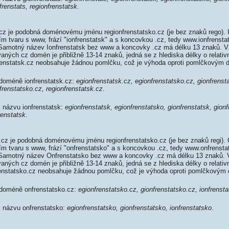
frenstats, regionfrenstatsk
.
cz je podobná doménovému jménu regionfrenstatsko.cz (je bez znaků rego). 
ím tvaru s www, frází "ionfrenstatsk" a s koncovkou .cz, tedy www.ionfrenst
Samotný název Ionfrenstatsk bez www a koncovky .cz má délku 13 znaků. V
aných cz domén je přibližně 13-14 znaků, jedná se z hlediska délky o relativ
enstatsk.cz neobsahuje žádnou pomlčku, což je výhoda oproti pomlčkovým
 doméně ionfrenstatsk.cz:
egionfrenstatsk.cz, egionfrenstatsko.cz, gionfrenst
frenstatsko.cz, regionfrenstatsk.cz
.
k názvu ionfrenstatsk:
egionfrenstatsk, egionfrenstatsko, gionfrenstatsk, gionf
renstatsk
.
cz je podobná doménovému jménu regionfrenstatsko.cz (je bez znaků regi).
ím tvaru s www, frází "onfrenstatsko" a s koncovkou .cz, tedy www.onfrenst
Samotný název Onfrenstatsko bez www a koncovky .cz má délku 13 znaků. 
aných cz domén je přibližně 13-14 znaků, jedná se z hlediska délky o relativ
nstatsko.cz neobsahuje žádnou pomlčku, což je výhoda oproti pomlčkovým
 doméně onfrenstatsko.cz:
egionfrenstatsko.cz, gionfrenstatsko.cz, ionfrenst
k názvu onfrenstatsko:
egionfrenstatsko, gionfrenstatsko, ionfrenstatsko
.