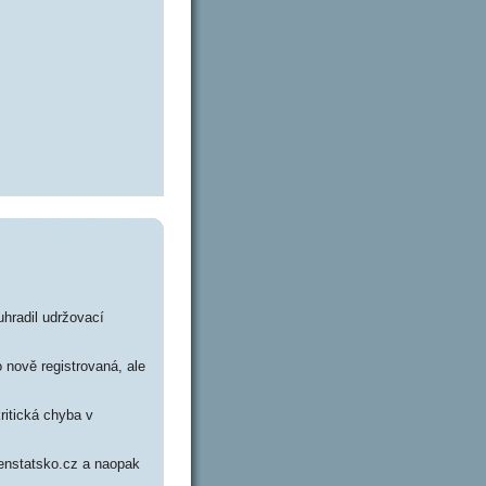
uhradil udržovací
 nově registrovaná, ale
ritická chyba v
renstatsko.cz a naopak