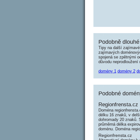
Podobně dlouhé 
Tipy na další zajímav
zajímavých doménových 
spojená se zpětnými od
důvodu neprodloužení n
domény 1
domény 2
d
Podobné domény 
Regionfrensta.cz
Doména regionfrensta.
délku 16 znaků, v delš
dohromady 20 znaků. 
průměrná délka expirov
doménu. Doména regio
Regionfrensta.cz