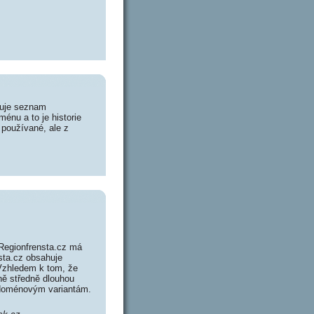
huje seznam
énu a to je historie
 používané, ale z
Regionfrensta.cz má
nsta.cz obsahuje
Vzhledem k tom, že
ně středně dlouhou
 doménovým variantám.