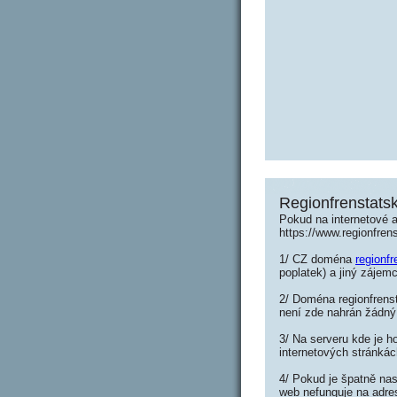
Regionfrenstats
Pokud na internetové a
https://www.regionfre
1/ CZ doména
regionf
poplatek) a jiný zájemc
2/ Doména regionfrenst
není zde nahrán žádný
3/ Na serveru kde je h
internetových stránkác
4/ Pokud je špatně nas
web nefunguje na adres