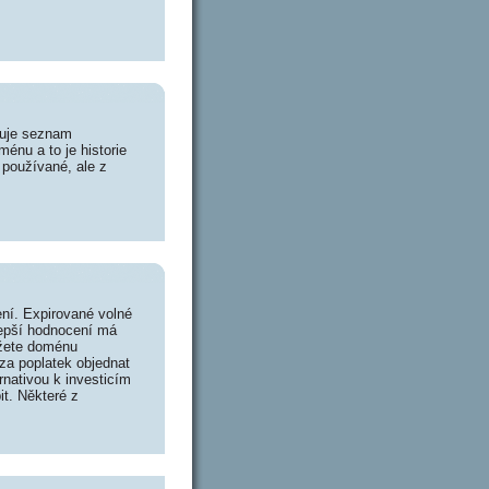
huje seznam
énu a to je historie
 používané, ale z
ní. Expirované volné
lepší hodnocení má
ůžete doménu
za poplatek objednat
rnativou k investicím
it. Některé z