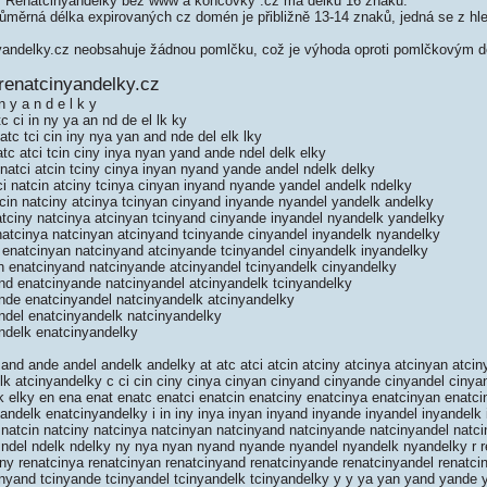
 Renatcinyandelky bez www a koncovky .cz má délku 16 znaků.
měrná délka expirovaných cz domén je přibližně 13-14 znaků, jedná se z hled
andelky.cz neobsahuje žádnou pomlčku, což je výhoda oproti pomlčkovým 
renatcinyandelky.cz
n y a n d e l k y
c ci in ny ya an nd de el lk ky
tc tci cin iny nya yan and nde del elk lky
tc atci tcin ciny inya nyan yand ande ndel delk elky
natci atcin tciny cinya inyan nyand yande andel ndelk delky
i natcin atciny tcinya cinyan inyand nyande yandel andelk ndelky
cin natciny atcinya tcinyan cinyand inyande nyandel yandelk andelky
tciny natcinya atcinyan tcinyand cinyande inyandel nyandelk yandelky
atcinya natcinyan atcinyand tcinyande cinyandel inyandelk nyandelky
 enatcinyan natcinyand atcinyande tcinyandel cinyandelk inyandelky
n enatcinyand natcinyande atcinyandel tcinyandelk cinyandelky
nd enatcinyande natcinyandel atcinyandelk tcinyandelky
nde enatcinyandel natcinyandelk atcinyandelky
ndel enatcinyandelk natcinyandelky
ndelk enatcinyandelky
and ande andel andelk andelky at atc atci atcin atciny atcinya atcinyan atci
lk atcinyandelky c ci cin ciny cinya cinyan cinyand cinyande cinyandel cinya
elk elky en ena enat enatc enatci enatcin enatciny enatcinya enatcinyan enat
andelk enatcinyandelky i in iny inya inyan inyand inyande inyandel inyandelk i
i natcin natciny natcinya natcinyan natcinyand natcinyande natcinyandel natc
ndel ndelk ndelky ny nya nyan nyand nyande nyandel nyandelk nyandelky r re
iny renatcinya renatcinyan renatcinyand renatcinyande renatcinyandel renatciny
cinyand tcinyande tcinyandel tcinyandelk tcinyandelky y y ya yan yand yande 