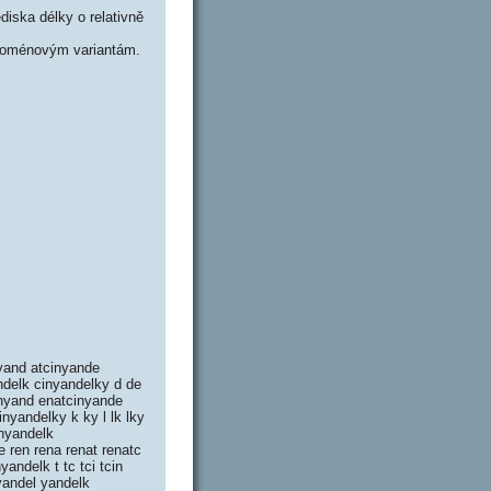
iska délky o relativně
doménovým variantám.
nyand atcinyande
ndelk cinyandelky d de
cinyand enatcinyande
nyandelky k ky l lk lky
inyandelk
 ren rena renat renatc
andelk t tc tci tcin
yandel yandelk