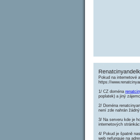
Renatcinyandelk
Pokud na internetové 
https://www.renatciny
1/ CZ doména
renatci
poplatek) a jiný zájemc
2/ Doména renatcinyand
není zde nahrán žádný
3/ Na serveru kde je h
internetových stránkác
4/ Pokud je špatně nas
web nefunguje na adres