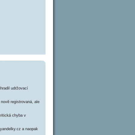
hradil udržovací
nově registrovaná, ale
ritická chyba v
inyandelky.cz a naopak