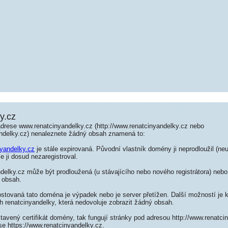
y.cz
adrese www.renatcinyandelky.cz (http://www.renatcinyandelky.cz nebo
andelky.cz) nenaleznete žádný obsah znamená to:
nyandelky.cz
je stále expirovaná. Původní vlastník domény ji neprodloužil (neu
e ji dosud nezaregistroval.
elky.cz může být prodloužená (u stávajícího nebo nového registrátora) nebo 
 obsah.
ostovaná tato doména je výpadek nebo je server přetížen. Další možností je k
h renatcinyandelky, která nedovoluje zobrazit žádný obsah.
tavený certifikát domény, tak fungují stránky pod adresou http://www.renatc
e https://www.renatcinyandelky.cz.