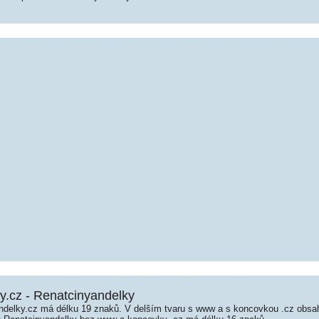
y.cz - Renatcinyandelky
delky.cz má délku 19 znaků. V delším tvaru s www a s koncovkou .cz obsa