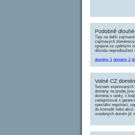
Podobně dlouhé 
Tipy na další zajímav
zajímavých doménových 
spojená se zpětnými od
důvodu neprodloužení n
domény 1
domény 2
d
Volné CZ domény
Seznam expirovaných d
domény na prodej jsou 
doména s ranky, s krá
zaregistrovat s garanc
speciální registraci, 
do komodit nebo akcií.
uvedených domén již mo