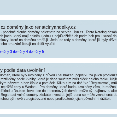
cz domény jako renatcinyandelky.cz
é - podobně dlouhé domény naleznete na serveru Jyn.cz. Tento Katalog obsa
jmen, který mají splněnu jednu z nejdůležitějších podmínek pro luxusní dom
kazy, které na doménu směřují. Jední se tedy o domény, které již byly dříve
ebo smazání čekají na další využití.
omény 3
domény 4
domény 5
 podle data uvolnění
omén, které byly uvolněny z důvodu neuhrazení poplatku za jejich prodlouže
roztříděny podle kvality, která je dána součtem hvězdiček celého řádku. Nej
tkým názvem a bez číslic a pomlček. Kliknutím na tlačítko "Registrovat", m
í nejnižší ceny u Wedosu. Pro domény, které budou uvolněny zítra, je možno 
například u Daukce. Investice do internetových domén může být zajímavou alte
 Registrací volné domény získáte investici, jejíž cena se může zmnohonásob
hou být nově zaregistrované nebo prodloužené jejich původními držiteli.