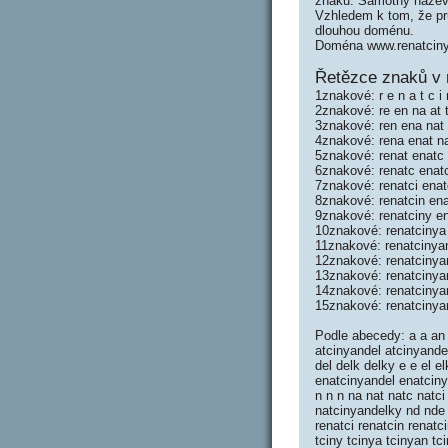
znaků. Samotný název
Vzhledem k tom, že prů
dlouhou doménu.
Doména www.renatciny
Řetězce znaků v 
1znakové: r e n a t c i 
2znakové: re en na at t
3znakové: ren ena nat a
4znakové: rena enat na
5znakové: renat enatc 
6znakové: renatc enatc
7znakové: renatci enat
8znakové: renatcin ena
9znakové: renatciny en
10znakové: renatcinya
11znakové: renatcinya
12znakové: renatcinya
13znakové: renatcinya
14znakové: renatcinya
15znakové: renatcinya
Podle abecedy: a a an 
atcinyandel atcinyande
del delk delky e e el 
enatcinyandel enatciny
n n n na nat natc natc
natcinyandelky nd nde 
renatci renatcin renatc
tciny tcinya tcinyan t