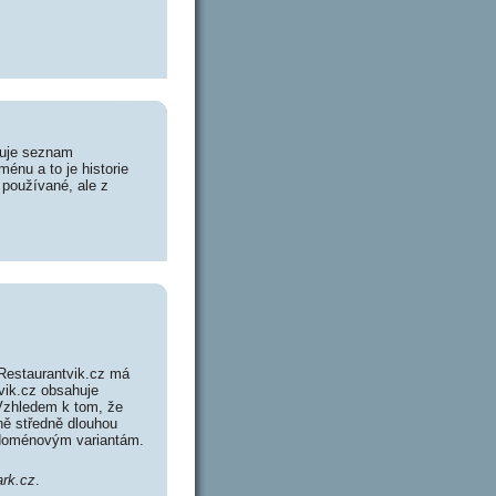
huje seznam
énu a to je historie
 používané, ale z
Restaurantvik.cz má
tvik.cz obsahuje
Vzhledem k tom, že
ně středně dlouhou
 doménovým variantám.
ark.cz
.