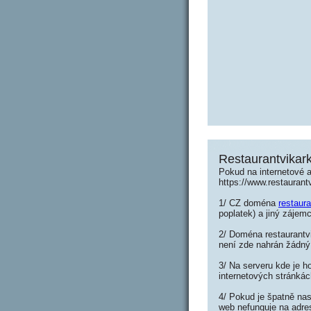
Restaurantvikar
Pokud na internetové a
https://www.restauran
1/ CZ doména
restaur
poplatek) a jiný zájemc
2/ Doména restaurantvi
není zde nahrán žádný
3/ Na serveru kde je h
internetových stránkác
4/ Pokud je špatně nas
web nefunguje na adres