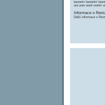
taurantv taurantvi taura
ura uran urant urantv u
Informace o Rest
Další informace o Rest