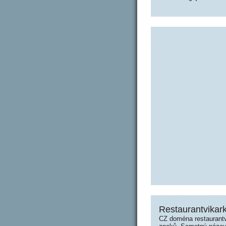
Restaurantvikark
CZ doména restaurantv