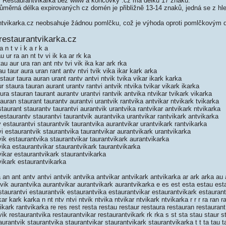
 Restaurantvikarka bez www a koncovky .cz má délku 17 znaků.
měrná délka expirovaných cz domén je přibližně 13-14 znaků, jedná se z hled
tvikarka.cz neobsahuje žádnou pomlčku, což je výhoda oproti pomlčkovým
restaurantvikarka.cz
 n t v i k a r k a
 ur ra an nt tv vi ik ka ar rk ka
au aur ura ran ant ntv tvi vik ika kar ark rka
u taur aura uran rant antv ntvi tvik vika ikar kark arka
taur taura auran urant rantv antvi ntvik tvika vikar ikark karka
 staura tauran aurant urantv rantvi antvik ntvika tvikar vikark ikarka
ra stauran taurant aurantv urantvi rantvik antvika ntvikar tvikark vikarka
uran staurant taurantv aurantvi urantvik rantvika antvikar ntvikark tvikarka
aurant staurantv taurantvi aurantvik urantvika rantvikar antvikark ntvikarka
staurantv staurantvi taurantvik aurantvika urantvikar rantvikark antvikarka
estaurantvi staurantvik taurantvika aurantvikar urantvikark rantvikarka
i estaurantvik staurantvika taurantvikar aurantvikark urantvikarka
ik estaurantvika staurantvikar taurantvikark aurantvikarka
ika estaurantvikar staurantvikark taurantvikarka
ikar estaurantvikark staurantvikarka
ikark estaurantvikarka
an ant antv antvi antvik antvika antvikar antvikark antvikarka ar ark arka au
tvik aurantvika aurantvikar aurantvikark aurantvikarka e es est esta estau est
taurantvi estaurantvik estaurantvika estaurantvikar estaurantvikark estaurantv
ar kark karka n nt ntv ntvi ntvik ntvika ntvikar ntvikark ntvikarka r r r ra ran ra
vikark rantvikarka re res rest resta restau restaur restaura restauran restauran
vik restaurantvika restaurantvikar restaurantvikark rk rka s st sta stau staur s
aurantvik staurantvika staurantvikar staurantvikark staurantvikarka t t ta tau t