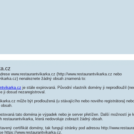
ka.cz
drese www.restaurantvikarka.cz (http://www.restaurantvikarka.cz nebo
tvikarka.cz) nenaleznete žádný obsah znamená to:
antvikarka.cz
je stále expirovaná. Původní vlastník domény ji neprodloužil (ne
e ji dosud nezaregistroval.
karka.cz může být prodloužená (u stávajícího nebo nového registrátora) nebo
 obsah.
ostovaná tato doména je výpadek nebo je server přetížen. Další možností je k
h restaurantvikarka, která nedovoluje zobrazit žádný obsah.
tavený certifikát domény, tak fungují stránky pod adresou http://www.restaur
e https://www.restaurantvikarka.cz.