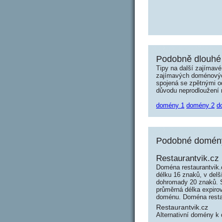
Podobně dlouhé 
Tipy na další zajímav
zajímavých doménových 
spojená se zpětnými od
důvodu neprodloužení n
domény 1
domény 2
d
Podobné domény 
Restaurantvik.cz
Doména restaurantvik.
délku 16 znaků, v delš
dohromady 20 znaků. 
průměrná délka expirov
doménu. Doména resta
Restaurantvik.cz
Alternativní domény k