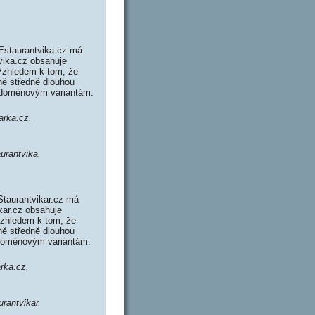
Estaurantvika.cz má
vika.cz obsahuje
Vzhledem k tom, že
ně středně dlouhou
 doménovým variantám.
arka.cz,
aurantvika,
Staurantvikar.cz má
kar.cz obsahuje
zhledem k tom, že
ně středně dlouhou
 doménovým variantám.
arka.cz,
urantvikar,