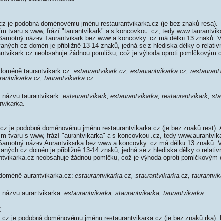
cz je podobná doménovému jménu restaurantvikarka.cz (je bez znaků resa). 
ím tvaru s www, frází "taurantvikark" a s koncovkou .cz, tedy www.taurantvi
Samotný název Taurantvikark bez www a koncovky .cz má délku 13 znaků. 
aných cz domén je přibližně 13-14 znaků, jedná se z hlediska délky o relativ
ntvikark.cz neobsahuje žádnou pomlčku, což je výhoda oproti pomlčkovým
 doméně taurantvikark.cz:
estaurantvikark.cz, estaurantvikarka.cz, restaurant
rantvikarka.cz, taurantvikarka.cz
.
k názvu taurantvikark:
estaurantvikark, estaurantvikarka, restaurantvikark, sta
tvikarka
.
cz je podobná doménovému jménu restaurantvikarka.cz (je bez znaků rest). 
ím tvaru s www, frází "aurantvikarka" a s koncovkou .cz, tedy www.aurantvik
Samotný název Aurantvikarka bez www a koncovky .cz má délku 13 znaků. 
aných cz domén je přibližně 13-14 znaků, jedná se z hlediska délky o relativ
tvikarka.cz neobsahuje žádnou pomlčku, což je výhoda oproti pomlčkovým
 doméně aurantvikarka.cz:
estaurantvikarka.cz, staurantvikarka.cz, taurantvi
k názvu aurantvikarka:
estaurantvikarka, staurantvikarka, taurantvikarka
.
z
.cz je podobná doménovému jménu restaurantvikarka.cz (je bez znaků rka).