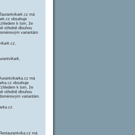
Taurantvikark.cz má
kark.cz obsahuje
Vzhledem k tom, že
ně středně dlouhou
 doménovým variantám.
vikark.cz,
urantvikark,
Aurantvikarka.cz má
arka.cz obsahuje
Vzhledem k tom, že
ně středně dlouhou
 doménovým variantám.
karka.cz
.
 Restaurantvika.cz má