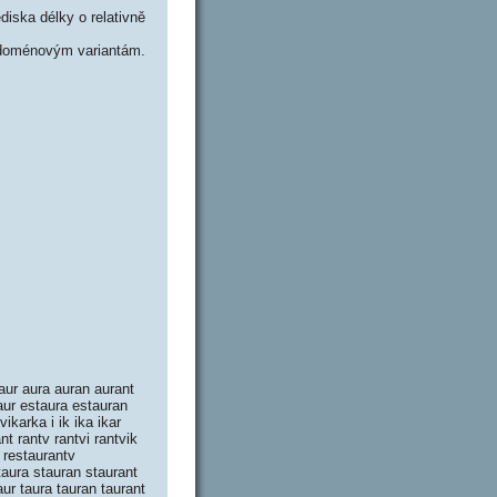
iska délky o relativně
 doménovým variantám.
 aur aura auran aurant
aur estaura estauran
ikarka i ik ika ikar
nt rantv rantvi rantvik
t restaurantv
taura stauran staurant
aur taura tauran taurant