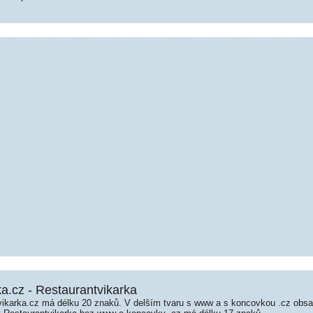
a.cz - Restaurantvikarka
ikarka.cz má délku 20 znaků. V delším tvaru s www a s koncovkou .cz obs