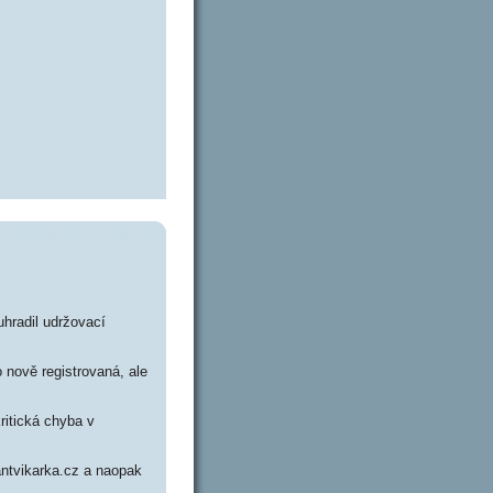
uhradil udržovací
 nově registrovaná, ale
ritická chyba v
antvikarka.cz a naopak