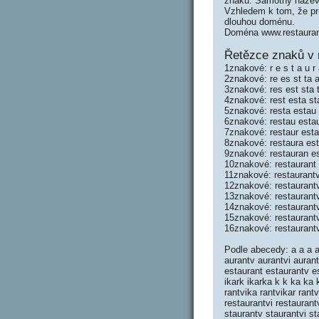
znaků. Samotný název
Vzhledem k tom, že prů
dlouhou doménu.
Doména www.restauran
Řetězce znaků v 
1znakové: r e s t a u r a
2znakové: re es st ta au
3znakové: res est sta t
4znakové: rest esta sta
5znakové: resta estau s
6znakové: restau estaur
7znakové: restaur estau
8znakové: restaura esta
9znakové: restauran est
10znakové: restaurant e
11znakové: restaurantv 
12znakové: restaurantv
13znakové: restaurantv
14znakové: restaurantv
15znakové: restaurantv
16znakové: restaurantv
Podle abecedy: a a a a 
aurantv aurantvi auran
estaurant estaurantv es
ikark ikarka k k ka ka k
rantvika rantvikar rant
restaurantvi restaurant
staurantv staurantvi st