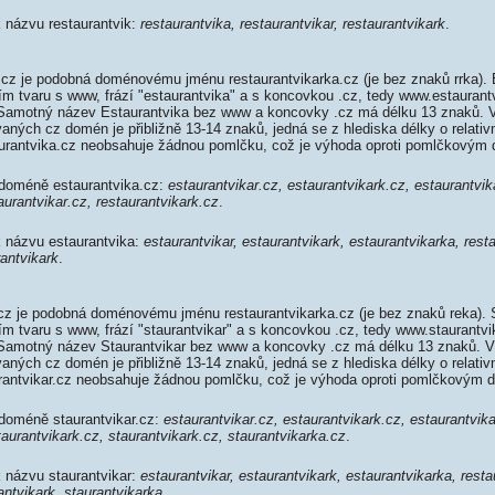
k názvu restaurantvik:
restaurantvika, restaurantvikar, restaurantvikark
.
cz je podobná doménovému jménu restaurantvikarka.cz (je bez znaků rrka). 
ím tvaru s www, frází "estaurantvika" a s koncovkou .cz, tedy www.estaurant
Samotný název Estaurantvika bez www a koncovky .cz má délku 13 znaků. 
aných cz domén je přibližně 13-14 znaků, jedná se z hlediska délky o relativ
rantvika.cz neobsahuje žádnou pomlčku, což je výhoda oproti pomlčkovým
 doméně estaurantvika.cz:
estaurantvikar.cz, estaurantvikark.cz, estaurantvik
aurantvikar.cz, restaurantvikark.cz
.
k názvu estaurantvika:
estaurantvikar, estaurantvikark, estaurantvikarka, rest
rantvikark
.
cz je podobná doménovému jménu restaurantvikarka.cz (je bez znaků reka). 
ím tvaru s www, frází "staurantvikar" a s koncovkou .cz, tedy www.staurantvi
Samotný název Staurantvikar bez www a koncovky .cz má délku 13 znaků. V
aných cz domén je přibližně 13-14 znaků, jedná se z hlediska délky o relativ
antvikar.cz neobsahuje žádnou pomlčku, což je výhoda oproti pomlčkovým
 doméně staurantvikar.cz:
estaurantvikar.cz, estaurantvikark.cz, estaurantvik
taurantvikark.cz, staurantvikark.cz, staurantvikarka.cz
.
k názvu staurantvikar:
estaurantvikar, estaurantvikark, estaurantvikarka, resta
antvikark, staurantvikarka
.