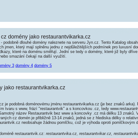
cz domény jako restaurantvikarka.cz
é - podobně dlouhé domény naleznete na serveru Jyn.cz. Tento Katalog obsa
jmen, který mají splněnu jednu z nejdůležitějších podmínek pro luxusní dom
kazy, které na doménu směřují. Jední se tedy o domény, které již byly dříve
ebo smazání čekají na další využití.
omény 3
domény 4
domény 5
jako restaurantvikarka.cz
cz je podobná doménovému jménu restaurantvikarka.cz (je bez znaků arka). 
ím tvaru s www, frází "restaurantvik" a s koncovkou .cz, tedy www.restauran
Samotný název Restaurantvik bez www a koncovky .cz má délku 13 znaků. 
aných cz domén je přibližně 13-14 znaků, jedná se z hlediska délky o relativ
urantvik.cz neobsahuje žádnou pomlčku, což je výhoda oproti pomlčkovým
 doméně restaurantvik.cz:
restaurantvika.cz, restaurantvikar.cz, restaurantvik