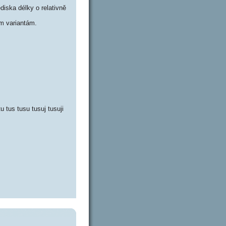
iska délky o relativně
m variantám.
tu tus tusu tusuj tusuji