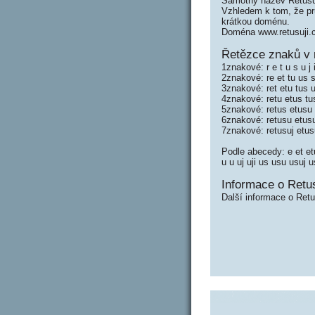
Samotný název Retusu
Vzhledem k tom, že prů
krátkou doménu.
Doména www.retusuji.
Řetězce znaků v r
1znakové: r e t u s u j 
2znakové: re et tu us su
3znakové: ret etu tus u
4znakové: retu etus tus
5znakové: retus etusu 
6znakové: retusu etusu
7znakové: retusuj etus
Podle abecedy: e et etu 
u u uj uji us usu usuj u
Informace o Retus
Další informace o Retu