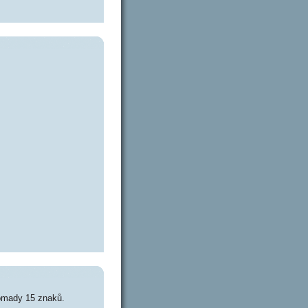
romady 15 znaků.