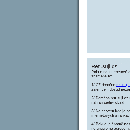
Retusuji.cz
Pokud na internetové a
znamená to:
1/ CZ doména
retusuji
zájemce ji dosud nezar
2/ Doména retusuji.cz 
nahrán žádný obsah.
3/ Na serveru kde je h
internetových stránkác
4/ Pokud je špatně nas
nefunguje na adrese ht