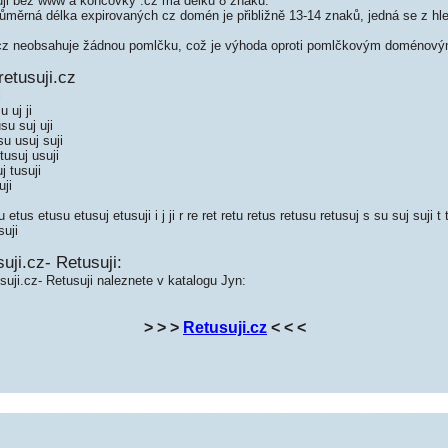
ji bez www a koncovky .cz má délku 8 znaků.
měrná délka expirovaných cz domén je přibližně 13-14 znaků, jedná se z hled
cz neobsahuje žádnou pomlčku, což je výhoda oproti pomlčkovým doménový
etusuji.cz
i
 uj ji
su suj uji
u usuj suji
tusuj usuji
j tusuji
uji
etus etusu etusuj etusuji i j ji r re ret retu retus retusu retusuj s su suj suji t 
suji
uji.cz- Retusuji:
suji.cz- Retusuji naleznete v katalogu Jyn:
> > >
Retusuji.cz
< < <