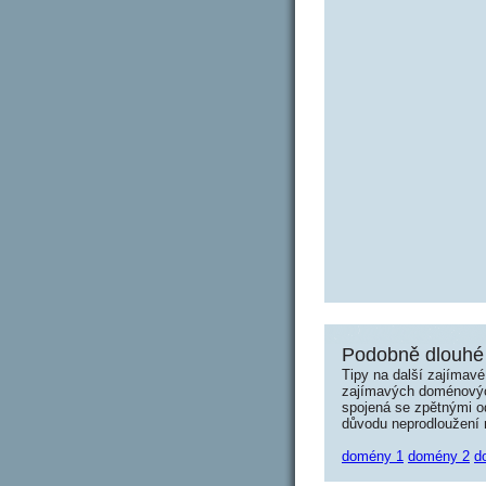
Podobně dlouhé 
Tipy na další zajímav
zajímavých doménových 
spojená se zpětnými od
důvodu neprodloužení n
domény 1
domény 2
d