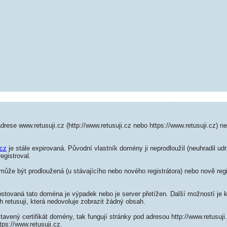
drese www.retusuji.cz (http://www.retusuji.cz nebo https://www.retusuji.cz) 
.cz
je stále expirovaná. Původní vlastník domény ji neprodloužil (neuhradil udr
egistroval.
může být prodloužená (u stávajícího nebo nového registrátora) nebo nově regi
ostovaná tato doména je výpadek nebo je server přetížen. Další možností je k
h retusuji, která nedovoluje zobrazit žádný obsah.
tavený certifikát domény, tak fungují stránky pod adresou http://www.retusuj
tps://www.retusuji.cz.