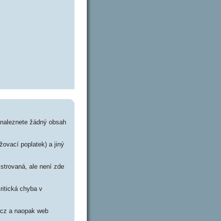
nenaleznete žádný obsah
žovací poplatek) a jiný
strovaná, ale není zde
ritická chyba v
i.cz a naopak web