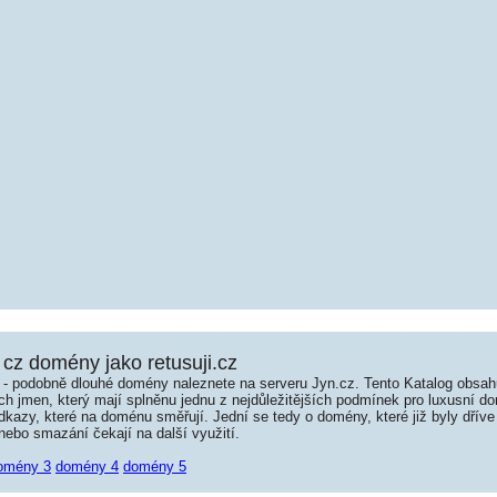
cz domény jako retusuji.cz
é - podobně dlouhé domény naleznete na serveru Jyn.cz. Tento Katalog obsa
jmen, který mají splněnu jednu z nejdůležitějších podmínek pro luxusní dom
kazy, které na doménu směřují. Jední se tedy o domény, které již byly dříve
ebo smazání čekají na další využití.
omény 3
domény 4
domény 5