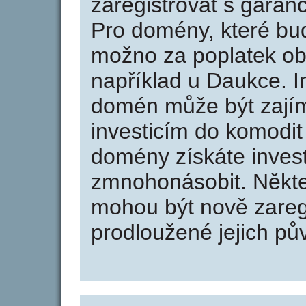
zaregistrovat s garan
Pro domény, které bud
možno za poplatek obj
například u Daukce. I
domén může být zajím
investicím do komodit 
domény získáte invest
zmnohonásobit. Někte
mohou být nově zareg
prodloužené jejich pův