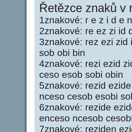
Řetězce znaků v 
1znakové: r e z i d e n
2znakové: re ez zi id 
3znakové: rez ezi zid
sob obi bin
4znakové: rezi ezid z
ceso esob sobi obin
5znakové: rezid ezid
nceso cesob esobi so
6znakové: rezide ezi
enceso ncesob cesobi
7znakové: reziden ez