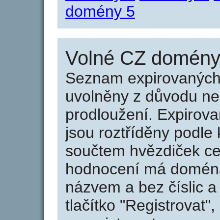
domény 5
Volné CZ domény 
Seznam expirovaných 
uvolněny z důvodu neu
prodloužení. Expirov
jsou roztříděny podle k
součtem hvězdiček ce
hodnocení má doména 
názvem a bez číslic a
tlačítko "Registrovat