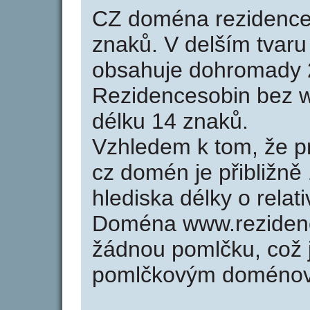
CZ doména rezidence
znaků. V delším tvar
obsahuje dohromady 
Rezidencesobin bez 
délku 14 znaků.
Vzhledem k tom, že p
cz domén je přibližně
hlediska délky o rela
Doména www.rezidenc
žádnou pomlčku, což j
pomlčkovým doménov