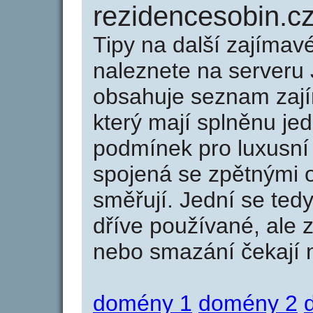
rezidencesobin.c
Tipy na další zajíma
naleznete na serveru 
obsahuje seznam zaj
který mají splněnu jed
podmínek pro luxusní 
spojená se zpětnými 
směřují. Jední se tedy
dříve používané, ale 
nebo smazání čekají na
domény 1
domény 2