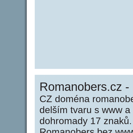
Romanobers.cz -
CZ doména romanober
delším tvaru s www a
dohromady 17 znaků.
Romanobers bez www 