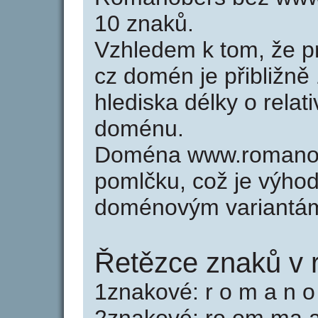
10 znaků.
Vzhledem k tom, že p
cz domén je přibližně
hlediska délky o relat
doménu.
Doména www.romanob
pomlčku, což je výho
doménovým variantá
Řetězce znaků v 
1znakové: r o m a n o 