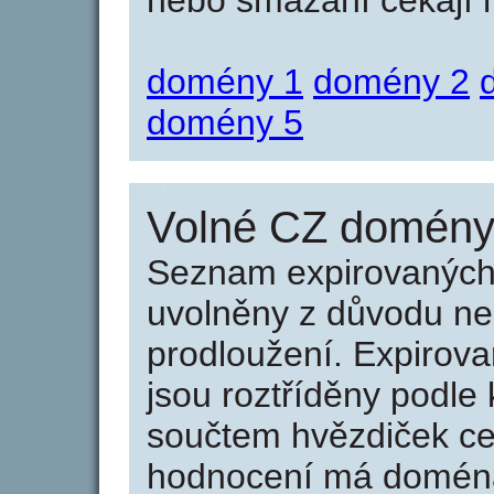
nebo smazání čekají na
domény 1
domény 2
domény 5
Volné CZ domény 
Seznam expirovaných 
uvolněny z důvodu neu
prodloužení. Expirov
jsou roztříděny podle k
součtem hvězdiček ce
hodnocení má doména 