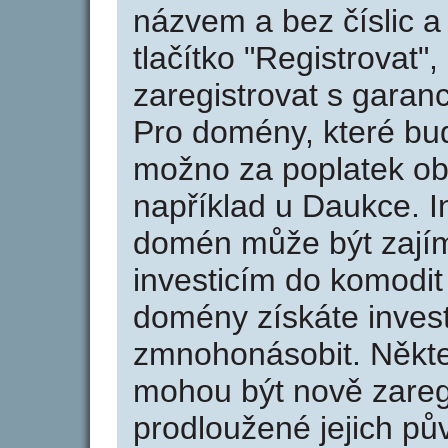
názvem a bez číslic a
tlačítko "Registrovat
zaregistrovat s garan
Pro domény, které bud
možno za poplatek obj
například u Daukce. I
domén může být zajím
investicím do komodit 
domény získáte invest
zmnohonásobit. Někte
mohou být nově zareg
prodloužené jejich pův