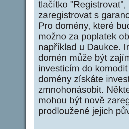
tlačítko "Registrovat
zaregistrovat s garan
Pro domény, které bud
možno za poplatek obj
například u Daukce. I
domén může být zajím
investicím do komodit 
domény získáte invest
zmnohonásobit. Někte
mohou být nově zareg
prodloužené jejich pův