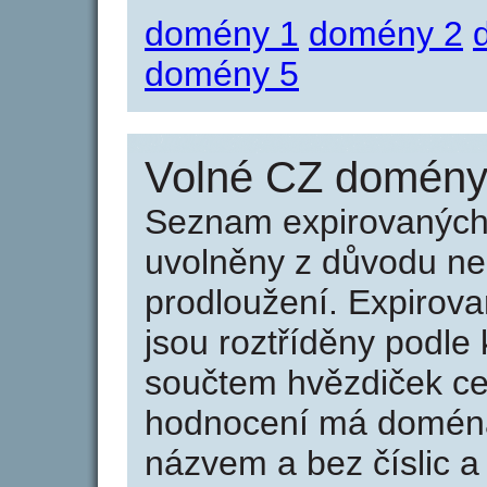
domény 1
domény 2
domény 5
Volné CZ domény 
Seznam expirovaných 
uvolněny z důvodu neu
prodloužení. Expirov
jsou roztříděny podle k
součtem hvězdiček ce
hodnocení má doména 
názvem a bez číslic a