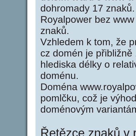
dohromady 17 znaků.
Royalpower bez www 
znaků.
Vzhledem k tom, že p
cz domén je přibližně
hlediska délky o relat
doménu.
Doména www.royalpow
pomlčku, což je výho
doménovým variantá
Řetězce znaků v 