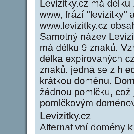
Levizitky.cz má délku 
www, frází "levizitky"
www.levizitky.cz obs
Samotný název Levizi
má délku 9 znaků. Vz
délka expirovaných cz
znaků, jedná se z hled
krátkou doménu. Domé
žádnou pomlčku, což j
pomlčkovým doménov
Levizitky.cz
Alternativní domény k