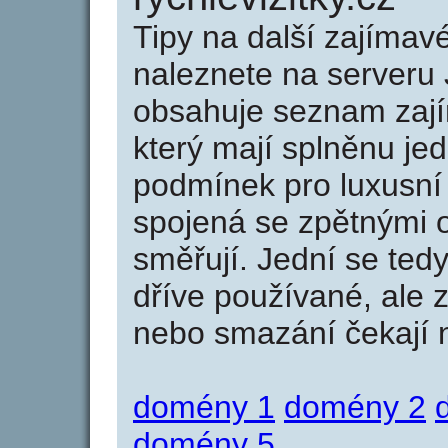
Tipy na další zajíma
naleznete na serveru 
obsahuje seznam zaj
který mají splněnu jed
podmínek pro luxusní 
spojená se zpětnými 
směřují. Jední se tedy
dříve používané, ale 
nebo smazání čekají na
domény 1
domény 2
domény 5