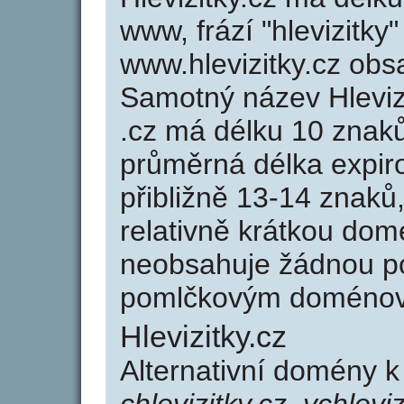
www, frází "hlevizitky
www.hlevizitky.cz ob
Samotný název Hleviz
.cz má délku 10 znak
průměrná délka expir
přibližně 13-14 znaků,
relativně krátkou dom
neobsahuje žádnou po
pomlčkovým doménov
Hlevizitky.cz
Alternativní domény k