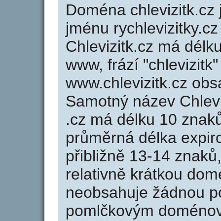
Doména chlevizitk.c
jménu rychlevizitky.cz
Chlevizitk.cz má délk
www, frází "chlevizitk
www.chlevizitk.cz ob
Samotný název Chlevi
.cz má délku 10 znak
průměrná délka expir
přibližně 13-14 znaků,
relativně krátkou dom
neobsahuje žádnou po
pomlčkovým doménov