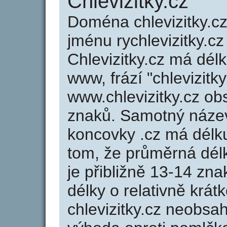
Chlevizitky.cz
Doména chlevizitky.
jménu rychlevizitky.cz
Chlevizitky.cz má dél
www, frází "chlevizitk
www.chlevizitky.cz o
znaků. Samotný název
koncovky .cz má délk
tom, že průměrná dél
je přibližně 13-14 zna
délky o relativně kr
chlevizitky.cz neobsa