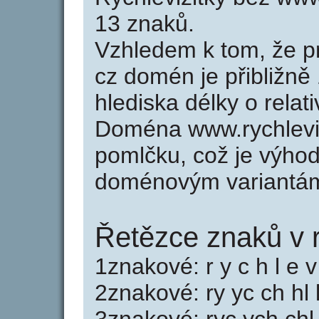
13 znaků.
Vzhledem k tom, že p
cz domén je přibližně
hlediska délky o rela
Doména www.rychlevi
pomlčku, což je výho
doménovým variantá
Řetězce znaků v r
1znakové: r y c h l e v i
2znakové: ry yc ch hl le