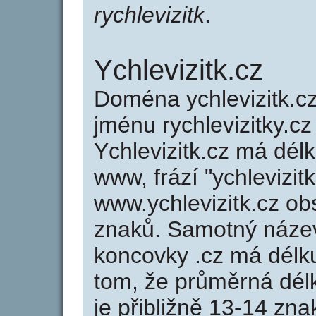
rychlevizitk
.
Ychlevizitk.cz
Doména ychlevizitk.
jménu rychlevizitky.cz
Ychlevizitk.cz má dél
www, frází "ychlevizit
www.ychlevizitk.cz o
znaků. Samotný název
koncovky .cz má délk
tom, že průměrná dél
je přibližně 13-14 zna