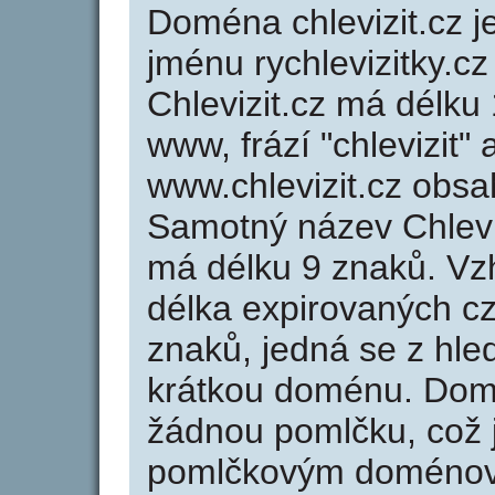
Doména chlevizit.cz
jménu rychlevizitky.cz
Chlevizit.cz má délku 
www, frází "chlevizit"
www.chlevizit.cz obs
Samotný název Chlevi
má délku 9 znaků. Vz
délka expirovaných cz
znaků, jedná se z hled
krátkou doménu. Domé
žádnou pomlčku, což j
pomlčkovým doménov