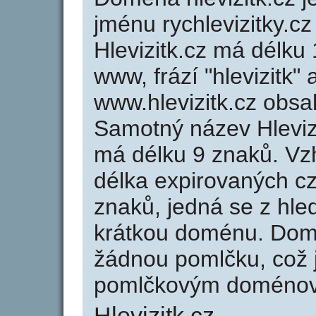
jménu rychlevizitky.cz
Hlevizitk.cz má délku 
www, frází "hlevizitk"
www.hlevizitk.cz obs
Samotný název Hleviz
má délku 9 znaků. Vz
délka expirovaných cz
znaků, jedná se z hled
krátkou doménu. Domé
žádnou pomlčku, což j
pomlčkovým doménov
Hlevizitk.cz