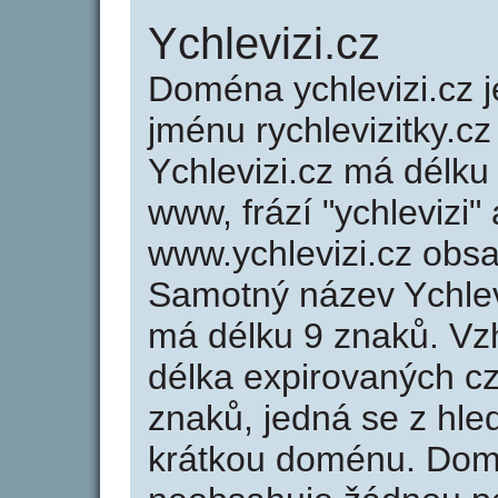
Ychlevizi.cz
Doména ychlevizi.cz
jménu rychlevizitky.cz
Ychlevizi.cz má délku
www, frází "ychlevizi"
www.ychlevizi.cz obs
Samotný název Ychlev
má délku 9 znaků. Vz
délka expirovaných cz
znaků, jedná se z hled
krátkou doménu. Domé