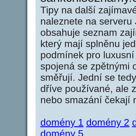
Tipy na další zajíma
naleznete na serveru 
obsahuje seznam zaj
který mají splněnu jed
podmínek pro luxusní 
spojená se zpětnými 
směřují. Jední se tedy
dříve používané, ale 
nebo smazání čekají na
domény 1
domény 2
domény 5