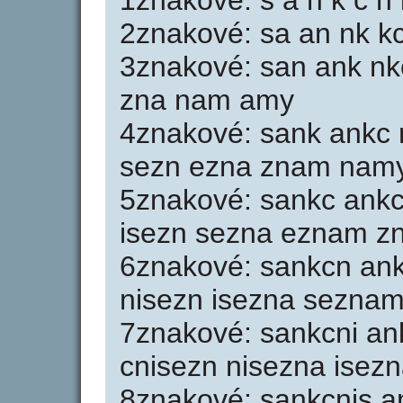
1znakové: s a n k c n 
2znakové: sa an nk kc
3znakové: san ank nkc
zna nam amy
4znakové: sank ankc n
sezn ezna znam nam
5znakové: sankc ankcn
isezn sezna eznam z
6znakové: sankcn ankc
nisezn isezna sezna
7znakové: sankcni an
cnisezn nisezna ise
8znakové: sankcnis a