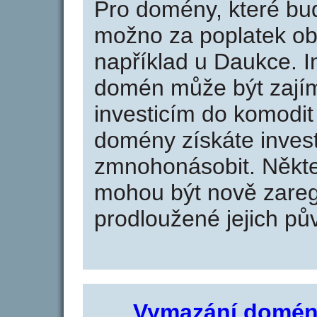
Pro domény, které bud
možno za poplatek obj
například u Daukce. I
domén může být zajím
investicím do komodit 
domény získáte invest
zmnohonásobit. Někte
mohou být nově zareg
prodloužené jejich pův
Vymazání domén