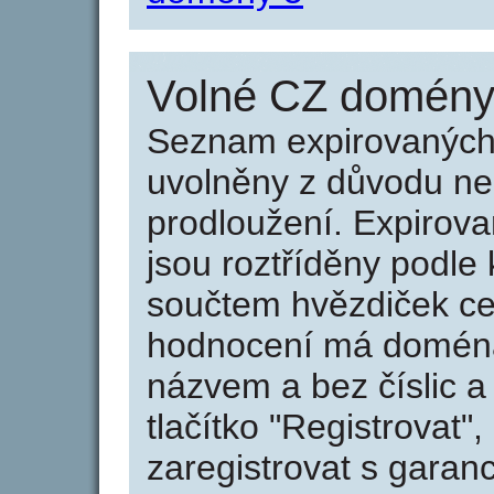
Volné CZ domény 
Seznam expirovaných 
uvolněny z důvodu neu
prodloužení. Expirov
jsou roztříděny podle k
součtem hvězdiček ce
hodnocení má doména 
názvem a bez číslic a
tlačítko "Registrovat
zaregistrovat s garan