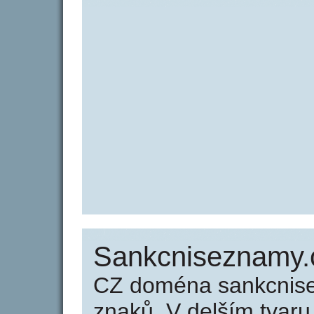
Sankcniseznamy.
CZ doména sankcnise
znaků. V delším tvar