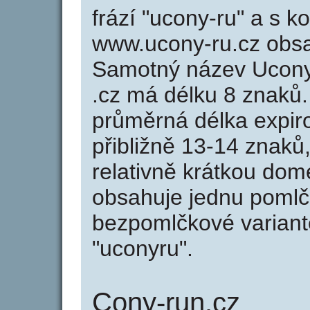
frází "ucony-ru" a s k
www.ucony-ru.cz obs
Samotný název Ucony
.cz má délku 8 znaků
průměrná délka expir
přibližně 13-14 znaků,
relativně krátkou do
obsahuje jednu pomlčk
bezpomlčkové variantě
"uconyru".
Cony-run.cz