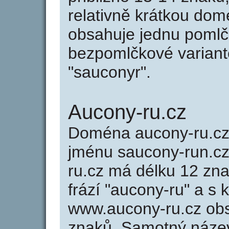
relativně krátkou do
obsahuje jednu pomlčk
bezpomlčkové variantě
"sauconyr".
Aucony-ru.cz
Doména aucony-ru.c
jménu saucony-run.cz 
ru.cz má délku 12 zna
frází "aucony-ru" a s 
www.aucony-ru.cz ob
znaků. Samotný náze