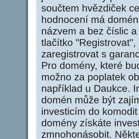
součtem hvězdiček ce
hodnocení má doména 
názvem a bez číslic a
tlačítko "Registrovat
zaregistrovat s garan
Pro domény, které bud
možno za poplatek obj
například u Daukce. I
domén může být zajím
investicím do komodit 
domény získáte invest
zmnohonásobit. Někte