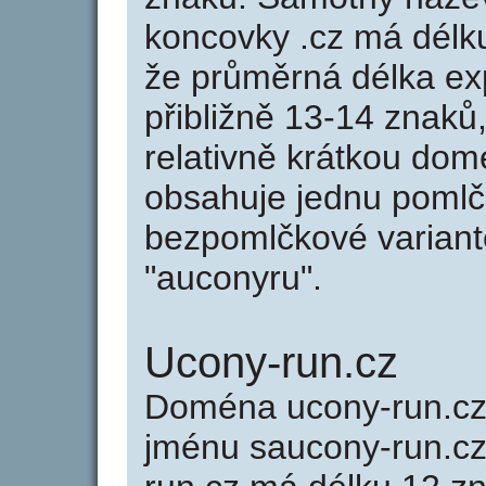
koncovky .cz má délk
že průměrná délka ex
přibližně 13-14 znaků,
relativně krátkou do
obsahuje jednu pomlčk
bezpomlčkové variantě
"auconyru".
Ucony-run.cz
Doména ucony-run.c
jménu saucony-run.cz