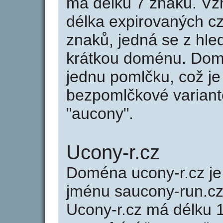
má délku 7 znaků. Vz
délka expirovaných cz
znaků, jedná se z hled
krátkou doménu. Dom
jednu pomlčku, což je
bezpomlčkové variantě
"aucony".
Ucony-r.cz
Doména ucony-r.cz 
jménu saucony-run.cz
Ucony-r.cz má délku 1