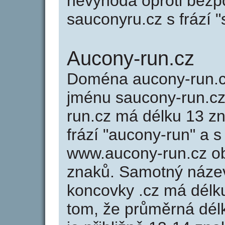
nevýhoda oproti bezp
sauconyru.cz s frází 
Aucony-run.cz
Doména aucony-run.
jménu saucony-run.cz 
run.cz má délku 13 zn
frází "aucony-run" a s
www.aucony-run.cz o
znaků. Samotný náze
koncovky .cz má délk
tom, že průměrná dél