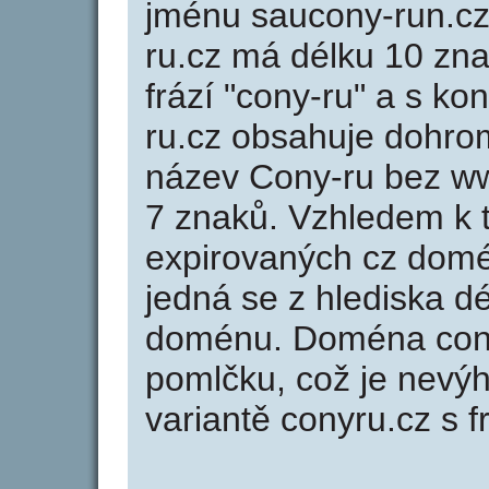
jménu saucony-run.cz
ru.cz má délku 10 zna
frází "cony-ru" a s k
ru.cz obsahuje dohr
název Cony-ru bez w
7 znaků. Vzhledem k 
expirovaných cz domén
jedná se z hlediska dé
doménu. Doména cony
pomlčku, což je nevý
variantě conyru.cz s f