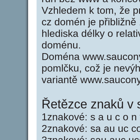
Vzhledem k tom, že p
cz domén je přibližně
hlediska délky o relat
doménu.
Doména www.saucony-
pomlčku, což je nevý
variantě www.saucony
Řetězce znaků v 
1znakové: s a u c o n 
2znakové: sa au uc co