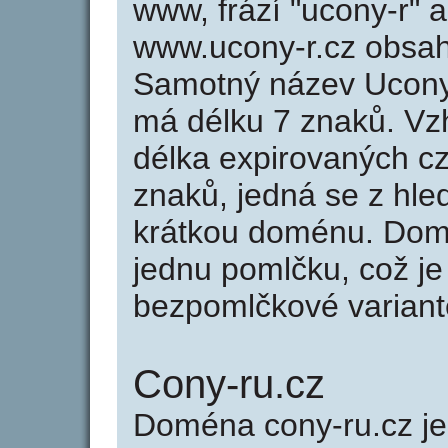
www, frází "ucony-r" 
www.ucony-r.cz obsa
Samotný název Ucony
má délku 7 znaků. Vz
délka expirovaných cz
znaků, jedná se z hled
krátkou doménu. Dom
jednu pomlčku, což je
bezpomlčkové variantě
Cony-ru.cz
Doména cony-ru.cz 