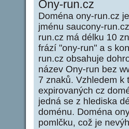
Ony-run.cz
Doména ony-run.cz 
jménu saucony-run.cz
run.cz má délku 10 zn
frází "ony-run" a s k
run.cz obsahuje doh
název Ony-run bez w
7 znaků. Vzhledem k 
expirovaných cz domén
jedná se z hlediska dé
doménu. Doména ony-
pomlčku, což je nevý