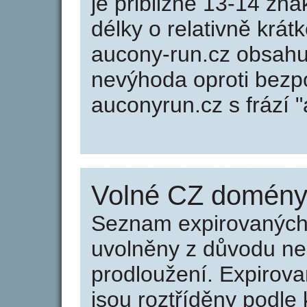
je přibližně 13-14 zna
délky o relativně kr
aucony-run.cz obsahu
nevýhoda oproti bezp
auconyrun.cz s frází 
Volné CZ domény 
Seznam expirovaných 
uvolněny z důvodu neu
prodloužení. Expirov
jsou roztříděny podle k