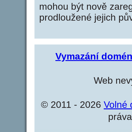
mohou být nově zareg
prodloužené jejich pův
Vymazání domén
Web nevy
© 2011 - 2026
Volné 
práva