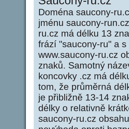
Saucony-ru.cz
Doména saucony-ru.
jménu saucony-run.cz
ru.cz má délku 13 zna
frází "saucony-ru" a s
www.saucony-ru.cz o
znaků. Samotný náze
koncovky .cz má délk
tom, že průměrná dél
je přibližně 13-14 zna
délky o relativně kr
saucony-ru.cz obsahuj