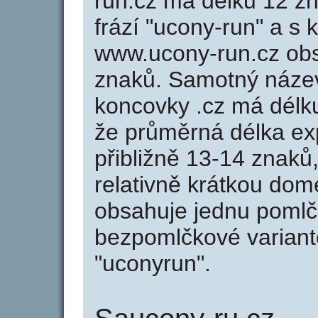
run.cz má délku 12 zn
frází "ucony-run" a s 
www.ucony-run.cz ob
znaků. Samotný náze
koncovky .cz má délk
že průměrná délka ex
přibližně 13-14 znaků,
relativně krátkou do
obsahuje jednu pomlčk
bezpomlčkové variantě
"uconyrun".