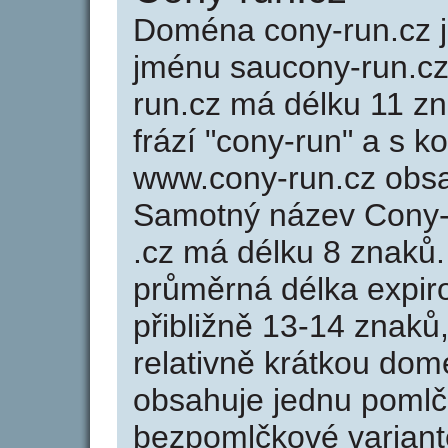
Doména cony-run.cz
jménu saucony-run.cz
run.cz má délku 11 zn
frází "cony-run" a s k
www.cony-run.cz obs
Samotný název Cony-
.cz má délku 8 znaků
průměrná délka expir
přibližně 13-14 znaků,
relativně krátkou do
obsahuje jednu pomlčk
bezpomlčkové variantě