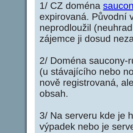
1/ CZ doména
saucon
expirovaná. Původní v
neprodloužil (neuhradi
zájemce ji dosud neza
2/ Doména saucony-r
(u stávajícího nebo n
nově registrovaná, al
obsah.
3/ Na serveru kde je 
výpadek nebo je serve