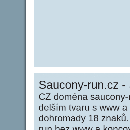
Saucony-run.cz -
CZ doména saucony-r
delším tvaru s www a
dohromady 18 znaků.
run bez www a koncov