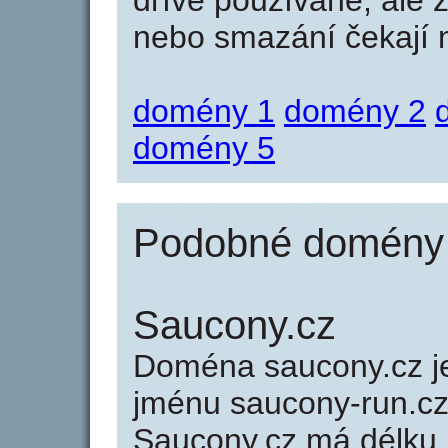
dříve používané, ale 
nebo smazání čekají na
domény 1
domény 2
domény 5
Podobné domény 
Saucony.cz
Doména saucony.cz 
jménu saucony-run.cz 
Saucony.cz má délku 1