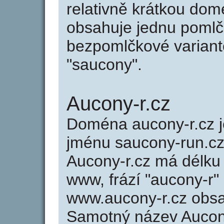
relativně krátkou do
obsahuje jednu pomlčk
bezpomlčkové variantě
"saucony".
Aucony-r.cz
Doména aucony-r.cz
jménu saucony-run.cz 
Aucony-r.cz má délku 
www, frází "aucony-r"
www.aucony-r.cz obs
Samotný název Aucon