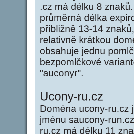
.cz má délku 8 znaků
průměrná délka expir
přibližně 13-14 znaků,
relativně krátkou do
obsahuje jednu pomlčk
bezpomlčkové variantě
"auconyr".
Ucony-ru.cz
Doména ucony-ru.cz
jménu saucony-run.cz
ru.cz má délku 11 zna