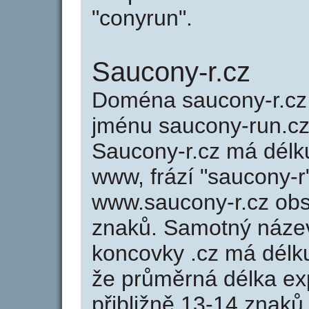
"conyrun".
Saucony-r.cz
Doména saucony-r.c
jménu saucony-run.cz 
Saucony-r.cz má délku
www, frází "saucony-r
www.saucony-r.cz ob
znaků. Samotný náze
koncovky .cz má délk
že průměrná délka ex
přibližně 13-14 znaků,