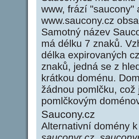
www, frází "saucony" 
www.saucony.cz obsa
Samotný název Sauco
má délku 7 znaků. Vz
délka expirovaných cz
znaků, jedná se z hled
krátkou doménu. Dom
žádnou pomlčku, což j
pomlčkovým doménov
Saucony.cz
Alternativní domény 
sauconyr.cz, saucony