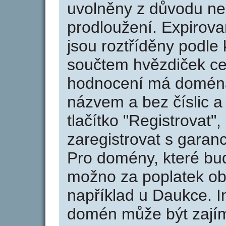
uvolněny z důvodu neu
prodloužení. Expirov
jsou roztříděny podle k
součtem hvězdiček ce
hodnocení má doména 
názvem a bez číslic a
tlačítko "Registrovat
zaregistrovat s garan
Pro domény, které bud
možno za poplatek obj
například u Daukce. I
domén může být zajím