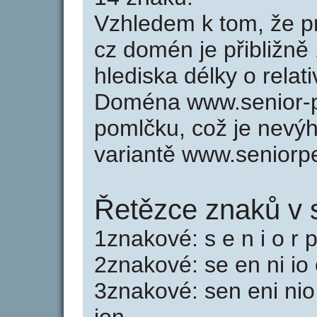
Vzhledem k tom, že p
cz domén je přibližně
hlediska délky o rela
Doména www.senior-p
pomlčku, což je nevý
variantě www.seniorp
Řetězce znaků v 
1znakové: s e n i o r p
2znakové: se en ni io 
3znakové: sen eni nio 