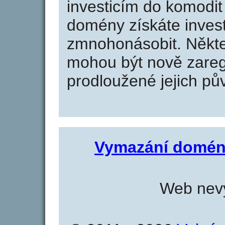
investicím do komodit 
domény získáte invest
zmnohonásobit. Někte
mohou být nově zareg
prodloužené jejich pův
Vymazání domén
Web nevy