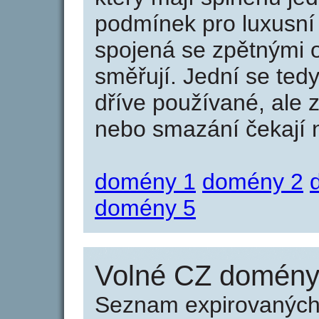
podmínek pro luxusní 
spojená se zpětnými 
směřují. Jední se tedy
dříve používané, ale 
nebo smazání čekají na
domény 1
domény 2
domény 5
Volné CZ domény 
Seznam expirovaných 