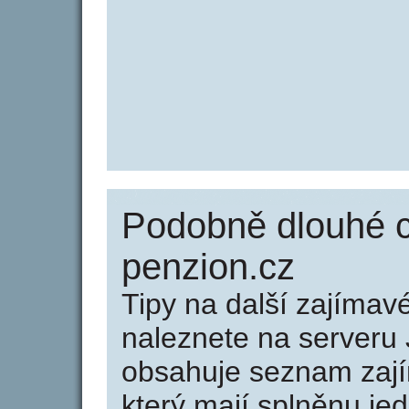
Podobně dlouhé c
penzion.cz
Tipy na další zajíma
naleznete na serveru 
obsahuje seznam zaj
který mají splněnu jed