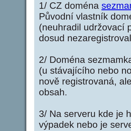
1/ CZ doména
sezma
Původní vlastník domé
(neuhradil udržovací p
dosud nezaregistroval
2/ Doména sezmamka.
(u stávajícího nebo n
nově registrovaná, al
obsah.
3/ Na serveru kde je 
výpadek nebo je serve