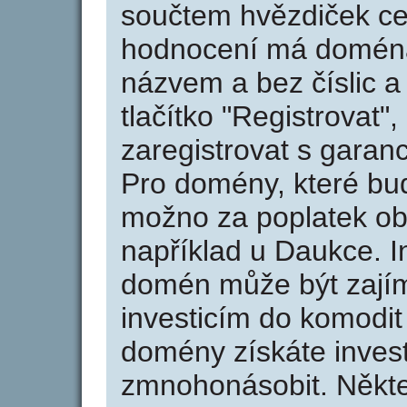
součtem hvězdiček ce
hodnocení má doména 
názvem a bez číslic a
tlačítko "Registrovat
zaregistrovat s garan
Pro domény, které bud
možno za poplatek obj
například u Daukce. I
domén může být zajím
investicím do komodit 
domény získáte invest
zmnohonásobit. Někte