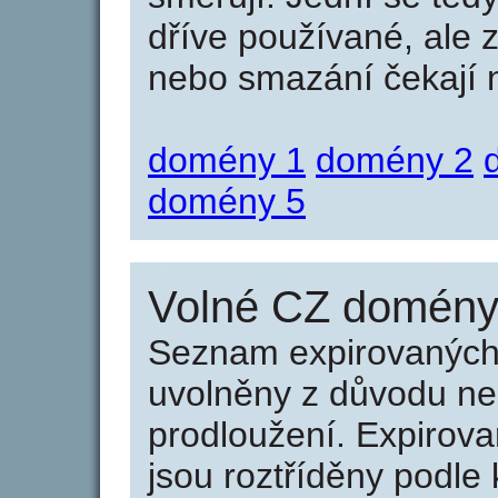
dříve používané, ale 
nebo smazání čekají na
domény 1
domény 2
domény 5
Volné CZ domény 
Seznam expirovaných 
uvolněny z důvodu neu
prodloužení. Expirov
jsou roztříděny podle k