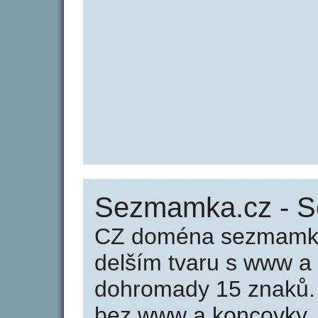
Sezmamka.cz - 
CZ doména sezmamka.
delším tvaru s www a
dohromady 15 znaků
bez www a koncovky .