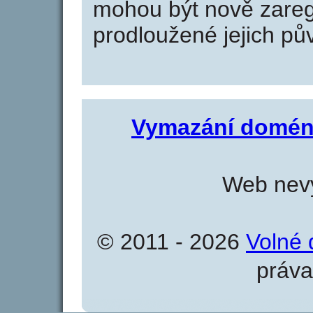
mohou být nově zareg
prodloužené jejich pův
Vymazání domén
Web nevy
© 2011 - 2026
Volné 
práva