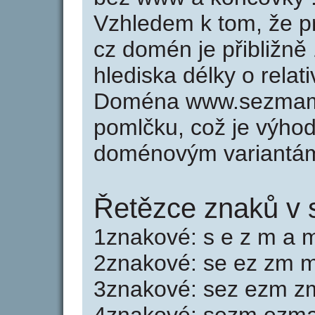
Vzhledem k tom, že p
cz domén je přibližně
hlediska délky o rela
Doména www.sezmamk
pomlčku, což je výho
doménovým variantá
Řetězce znaků v
1znakové: s e z m a m
2znakové: se ez zm 
3znakové: sez ezm 