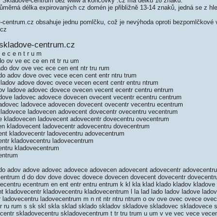
 Skladove-centrum bez www a koncovky .cz má délku 16 znaků.
měrná délka expirovaných cz domén je přibližně 13-14 znaků, jedná se z hled
entrum.cz obsahuje jednu pomlčku, což je nevýhoda oproti bezpomlčkové v
.cz
skladove-centrum.cz
 e c e n t r u m
do ov ve ec ce en nt tr ru um
ado dov ove vec ece cen ent ntr tru rum
do adov dove ovec vece ecen cent entr ntru trum
 ladov adove dovec ovece vecen ecent centr entru ntrum
ov ladove adovec dovece ovecen vecent ecentr centru entrum
dove ladovec adovece dovecen ovecent vecentr ecentru centrum
adovec ladovece adovecen dovecent ovecentr vecentru ecentrum
ladovece ladovecen adovecent dovecentr ovecentru vecentrum
e kladovecen ladovecent adovecentr dovecentru ovecentrum
n kladovecent ladovecentr adovecentru dovecentrum
nt kladovecentr ladovecentru adovecentrum
ntr kladovecentru ladovecentrum
entru kladovecentrum
entrum
ado adov adove adovec adovece adovecen adovecent adovecentr adovecentr
 centrum d do dov dove dovec dovece dovecen dovecent dovecentr dovecentr
ecentru ecentrum en ent entr entru entrum k kl kla klad klado kladov kladov
t kladovecentr kladovecentru kladovecentrum l la lad lado ladov ladove lado
r ladovecentru ladovecentrum m n nt ntr ntru ntrum o ov ove ovec ovece ove
r ru rum s sk skl skla sklad sklado skladov skladove skladovec skladovece 
centr skladovecentru skladovecentrum t tr tru trum u um v ve vec vece vece