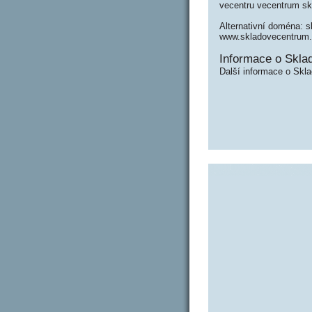
vecentru vecentrum s
Alternativní doména: s
www.skladovecentrum.
Informace o Skla
Další informace o Skl