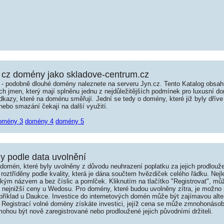
cz domény jako skladove-centrum.cz
é - podobně dlouhé domény naleznete na serveru Jyn.cz. Tento Katalog obsa
jmen, který mají splněnu jednu z nejdůležitějších podmínek pro luxusní dom
kazy, které na doménu směřují. Jední se tedy o domény, které již byly dříve
ebo smazání čekají na další využití.
omény 3
domény 4
domény 5
 podle data uvolnění
omén, které byly uvolněny z důvodu neuhrazení poplatku za jejich prodlouže
roztříděny podle kvality, která je dána součtem hvězdiček celého řádku. Nej
tkým názvem a bez číslic a pomlček. Kliknutím na tlačítko "Registrovat", m
í nejnižší ceny u Wedosu. Pro domény, které budou uvolněny zítra, je možno 
například u Daukce. Investice do internetových domén může být zajímavou alte
 Registrací volné domény získáte investici, jejíž cena se může zmnohonásob
hou být nově zaregistrované nebo prodloužené jejich původními držiteli.