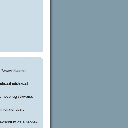
://www.skladove-
uhradil udržovací
o nově registrovaná,
ritická chyba v
ove-centrum.cz a naopak