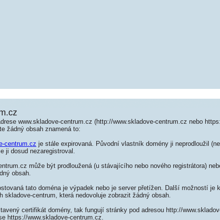
m.cz
adrese www.skladove-centrum.cz (http://www.skladove-centrum.cz nebo https
te žádný obsah znamená to:
e-centrum.cz
je stále expirovaná. Původní vlastník domény ji neprodloužil (ne
e ji dosud nezaregistroval.
ntrum.cz může být prodloužená (u stávajícího nebo nového registrátora) neb
ádný obsah.
ostovaná tato doména je výpadek nebo je server přetížen. Další možností je k
h skladove-centrum, která nedovoluje zobrazit žádný obsah.
tavený certifikát domény, tak fungují stránky pod adresou http://www.sklad
se https://www.skladove-centrum.cz.