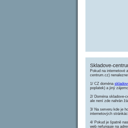
Skladove-centru
Pokud na internetové 
centrum.cz) nenalezne
1/ CZ doména
skladov
poplatek) a jiný zájemc
2/ Doména skladove-ce
ale není zde nahrán ž
3/ Na serveru kde je h
internetových stránkác
4/ Pokud je špatně nas
web nefunguje na adre