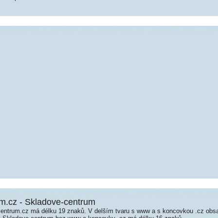
m.cz - Skladove-centrum
entrum.cz má délku 19 znaků. V delším tvaru s www a s koncovkou .cz obs