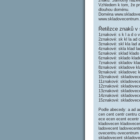
znaků. Samotný název
Vzhledem k tom, že prů
dlouhou doménu.
Doména www.skladove-c
www.skladovecentrum
Řetězce znaků v 
1znakové: s k l a d o v
2znakové: sk kl la ad 
3znakové: skl kla lad 
4znakové: skla klad la
5znakové: sklad klado
6znakové: sklado klad
7znakové: skladov kla
8znakové: skladove kl
9znakové: skladovec k
10znakové: skladovec
11znakové: skladovece
12znakové: skladovece
13znakové: skladovece
14znakové: skladovec
15znakové: skladovec
Podle abecedy: a ad 
cen cent centr centru
ece ecen ecent ecentr 
kladovecen kladovecen
ladovecent ladovecent
ovecentru ovecentrum 
skladovecent skladove