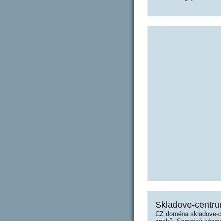
Skladove-centru
CZ doména skladove-c