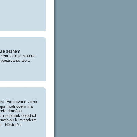
huje seznam
énu a to je historie
 používané, ale z
ní. Expirované volné
lepší hodnocení má
ůžete doménu
za poplatek objednat
rnativou k investicím
it. Některé z