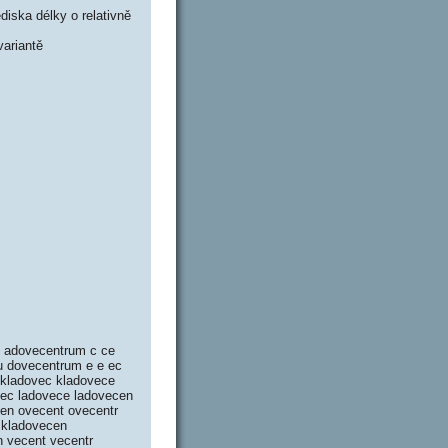
iska délky o relativně
ariantě
u adovecentrum c ce
u dovecentrum e e ec
e kladovec kladovece
vec ladovece ladovecen
cen ovecent ovecentr
skladovecen
n vecent vecentr