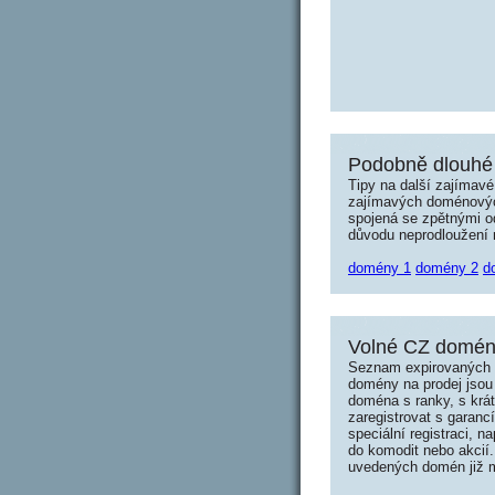
Podobně dlouhé 
Tipy na další zajímav
zajímavých doménových 
spojená se zpětnými od
důvodu neprodloužení n
domény 1
domény 2
d
Volné CZ domény
Seznam expirovaných d
domény na prodej jsou 
doména s ranky, s krá
zaregistrovat s garanc
speciální registraci, 
do komodit nebo akcií.
uvedených domén již mo