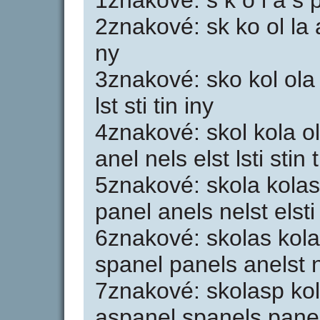
1znakové: s k o l a s p 
2znakové: sk ko ol la a
ny
3znakové: sko kol ola
lst sti tin iny
4znakové: skol kola o
anel nels elst lsti stin 
5znakové: skola kola
panel anels nelst elsti 
6znakové: skolas kol
spanel panels anelst ne
7znakové: skolasp ko
aspanel spanels panels