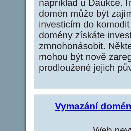
například u Daukce. I
domén může být zajím
investicím do komodit 
domény získáte invest
zmnohonásobit. Někte
mohou být nově zareg
prodloužené jejich pův
Vymazání domén
Web nevy