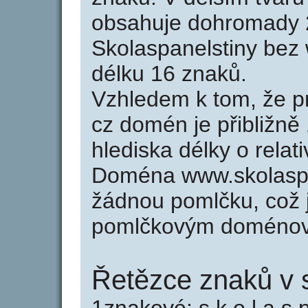
obsahuje dohromady 
Skolaspanelstiny bez
délku 16 znaků.
Vzhledem k tom, že p
cz domén je přibližně
hlediska délky o rela
Doména www.skolaspa
žádnou pomlčku, což j
pomlčkovým doménov
Řetězce znaků v s