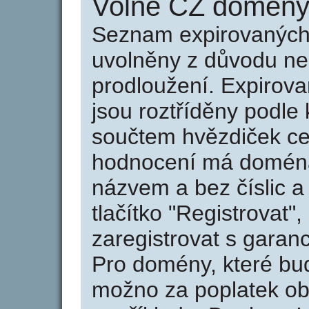
Volné CZ domény 
Seznam expirovaných 
uvolněny z důvodu neu
prodloužení. Expirov
jsou roztříděny podle k
součtem hvězdiček ce
hodnocení má doména 
názvem a bez číslic a
tlačítko "Registrovat
zaregistrovat s garan
Pro domény, které bud
možno za poplatek obj