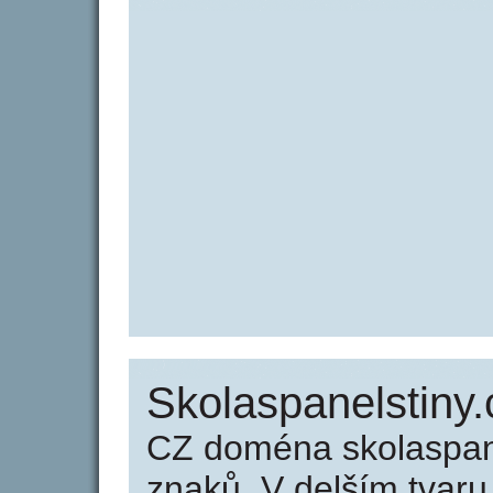
Skolaspanelstiny.
CZ doména skolaspane
znaků. V delším tvar