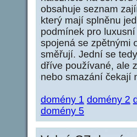
obsahuje seznam zaj
který mají splněnu jed
podmínek pro luxusní 
spojená se zpětnými 
směřují. Jední se tedy
dříve používané, ale 
nebo smazání čekají na
domény 1
domény 2
domény 5