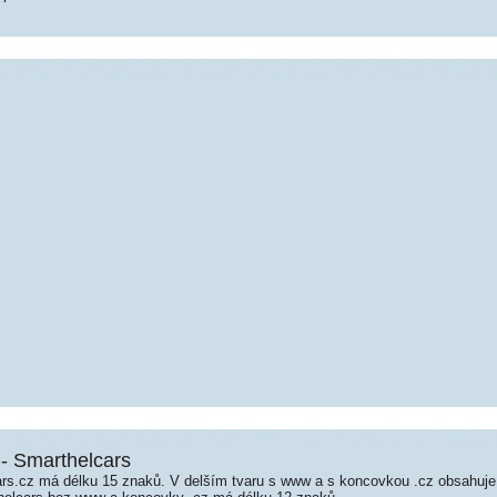
 - Smarthelcars
s.cz má délku 15 znaků. V delším tvaru s www a s koncovkou .cz obsahuj