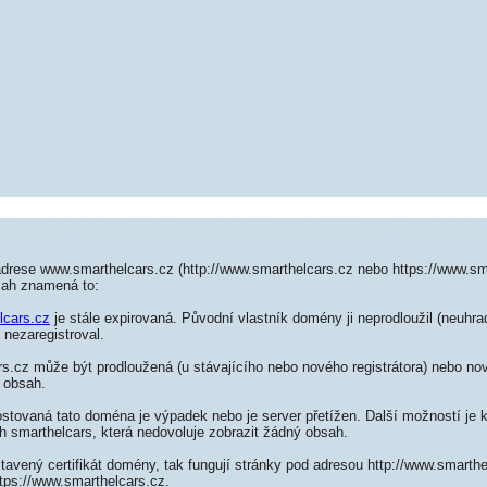
adrese www.smarthelcars.cz (http://www.smarthelcars.cz nebo https://www.sm
sah znamená to:
lcars.cz
je stále expirovaná. Původní vlastník domény ji neprodloužil (neuhrad
 nezaregistroval.
.cz může být prodloužená (u stávajícího nebo nového registrátora) nebo nov
 obsah.
ostovaná tato doména je výpadek nebo je server přetížen. Další možností je k
h smarthelcars, která nedovoluje zobrazit žádný obsah.
tavený certifikát domény, tak fungují stránky pod adresou http://www.smarth
tps://www.smarthelcars.cz.