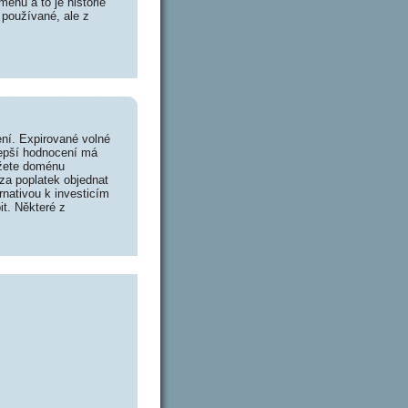
énu a to je historie
 používané, ale z
ní. Expirované volné
lepší hodnocení má
ůžete doménu
za poplatek objednat
rnativou k investicím
it. Některé z