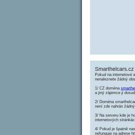
Smarthelcars.cz
Pokud na internetové 
nenaleznete žádný ob
1/ CZ doména
smarthe
a jiný zájemce ji dosud
2/ Doména smarthelcars
není zde nahrán žádný
3/ Na serveru kde je h
internetových stránkác
4/ Pokud je špatně nas
nefunguje na adrese ht