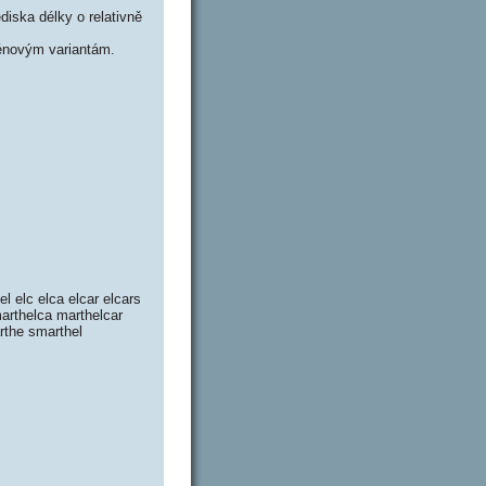
iska délky o relativně
énovým variantám.
el elc elca elcar elcars
marthelca marthelcar
arthe smarthel