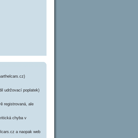
arthelcars.cz)
il udržovací poplatek)
ě registrovaná, ale
ritická chyba v
elcars.cz a naopak web