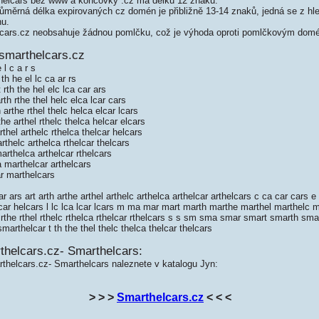
elcars bez www a koncovky .cz má délku 12 znaků.
měrná délka expirovaných cz domén je přibližně 13-14 znaků, jedná se z hled
nu.
ars.cz neobsahuje žádnou pomlčku, což je výhoda oproti pomlčkovým dom
smarthelcars.cz
 l c a r s
h he el lc ca ar rs
th the hel elc lca car ars
h rthe thel helc elca lcar cars
rthe rthel thelc helca elcar lcars
e arthel rthelc thelca helcar elcars
hel arthelc rthelca thelcar helcars
thelc arthelca rthelcar thelcars
rthelca arthelcar rthelcars
 marthelcar arthelcars
r marthelcars
 ars art arth arthe arthel arthelc arthelca arthelcar arthelcars c ca car cars e 
lcar helcars l lc lca lcar lcars m ma mar mart marth marthe marthel marthelc 
th rthe rthel rthelc rthelca rthelcar rthelcars s s sm sma smar smart smarth sm
arthelcar t th the thel thelc thelca thelcar thelcars
thelcars.cz- Smarthelcars:
thelcars.cz- Smarthelcars naleznete v katalogu Jyn:
> > >
Smarthelcars.cz
< < <