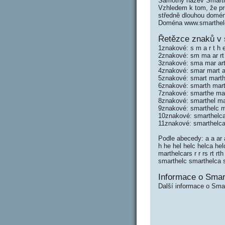
Samotný název Smarth
Vzhledem k tom, že prů
středně dlouhou domé
Doména www.smarthelc
Řetězce znaků v 
1znakové: s m a r t h e
2znakové: sm ma ar rt t
3znakové: sma mar art r
4znakové: smar mart art
5znakové: smart marth a
6znakové: smarth marth
7znakové: smarthe mart
8znakové: smarthel mar
9znakové: smarthelc ma
10znakové: smarthelca
11znakové: smarthelca
Podle abecedy: a a ar ar
h he hel helc helca he
marthelcars r r rs rt r
smarthelc smarthelca sm
Informace o Smar
Další informace o Smar