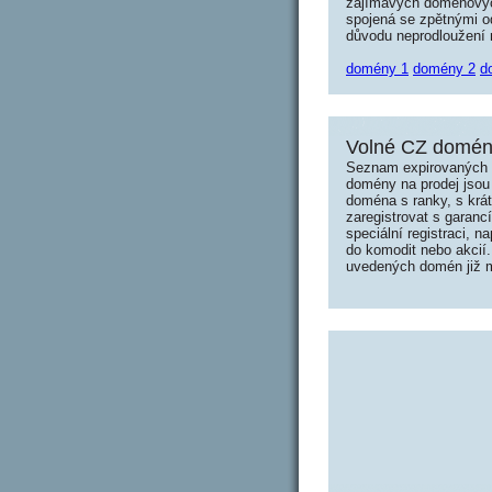
zajímavých doménových 
spojená se zpětnými od
důvodu neprodloužení n
domény 1
domény 2
d
Volné CZ domény
Seznam expirovaných d
domény na prodej jsou 
doména s ranky, s krá
zaregistrovat s garanc
speciální registraci, 
do komodit nebo akcií.
uvedených domén již mo