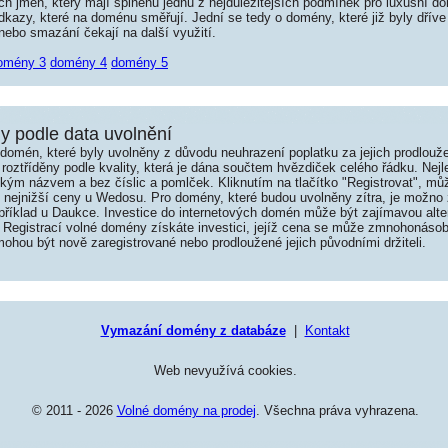
jmen, který mají splněnu jednu z nejdůležitějších podmínek pro luxusní dom
kazy, které na doménu směřují. Jední se tedy o domény, které již byly dříve
ebo smazání čekají na další využití.
omény 3
domény 4
domény 5
 podle data uvolnění
omén, které byly uvolněny z důvodu neuhrazení poplatku za jejich prodlouže
roztříděny podle kvality, která je dána součtem hvězdiček celého řádku. Nej
tkým názvem a bez číslic a pomlček. Kliknutím na tlačítko "Registrovat", m
í nejnižší ceny u Wedosu. Pro domény, které budou uvolněny zítra, je možno 
například u Daukce. Investice do internetových domén může být zajímavou alte
 Registrací volné domény získáte investici, jejíž cena se může zmnohonásob
hou být nově zaregistrované nebo prodloužené jejich původními držiteli.
Vymazání domény z databáze
|
Kontakt
Web nevyužívá cookies.
© 2011 - 2026
Volné domény na prodej
. Všechna práva vyhrazena.