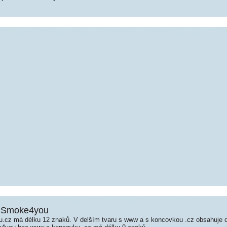
- Smoke4you
cz má délku 12 znaků. V delším tvaru s www a s koncovkou .cz obsahuje 