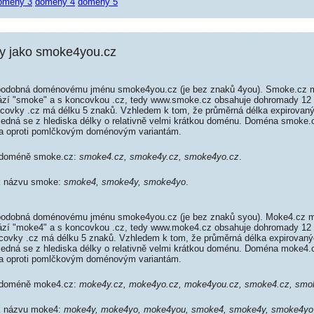
omény 3
domény 4
domény 5
 jako smoke4you.cz
odobná doménovému jménu smoke4you.cz (je bez znaků 4you). Smoke.cz m
rází "smoke" a s koncovkou .cz, tedy www.smoke.cz obsahuje dohromady 1
ovky .cz má délku 5 znaků. Vzhledem k tom, že průměrná délka expirovan
, jedná se z hlediska délky o relativně velmi krátkou doménu. Doména smoke
da oproti pomlčkovým doménovým variantám.
k doméně smoke.cz:
smoke4.cz, smoke4y.cz, smoke4yo.cz
.
 k názvu smoke:
smoke4, smoke4y, smoke4yo
.
odobná doménovému jménu smoke4you.cz (je bez znaků syou). Moke4.cz má
rází "moke4" a s koncovkou .cz, tedy www.moke4.cz obsahuje dohromady 1
ovky .cz má délku 5 znaků. Vzhledem k tom, že průměrná délka expirovaný
, jedná se z hlediska délky o relativně velmi krátkou doménu. Doména moke4
da oproti pomlčkovým doménovým variantám.
k doméně moke4.cz:
moke4y.cz, moke4yo.cz, moke4you.cz, smoke4.cz, smo
 k názvu moke4:
moke4y, moke4yo, moke4you, smoke4, smoke4y, smoke4yo