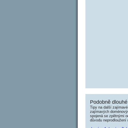
Podobně dlouhé
Tipy na další zajímav
zajímavých doménových 
spojená se zpětnými od
důvodu neprodloužení n