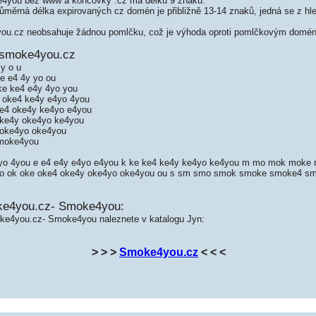
you bez www a koncovky .cz má délku 9 znaků.
měrná délka expirovaných cz domén je přibližně 13-14 znaků, jedná se z hled
.cz neobsahuje žádnou pomlčku, což je výhoda oproti pomlčkovým domén
 smoke4you.cz
y o u
e e4 4y yo ou
e ke4 e4y 4yo you
 oke4 ke4y e4yo 4you
e4 oke4y ke4yo e4you
ke4y oke4yo ke4you
oke4yo oke4you
moke4you
4yo 4you e e4 e4y e4yo e4you k ke ke4 ke4y ke4yo ke4you m mo mok mok
o ok oke oke4 oke4y oke4yo oke4you ou s sm smo smok smoke smoke4 s
ke4you.cz- Smoke4you:
ke4you.cz- Smoke4you naleznete v katalogu Jyn:
> > >
Smoke4you.cz
< < <