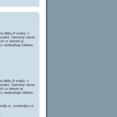
á délku 8 znaků, v
2 znaků. Samotný název
ých cz domén je
.cz neobsahuje žádnou
 délku 8 znaků, v
2 znaků. Samotný název
ch cz domén je
.cz neobsahuje žádnou
ke4y.cz, smoke4yo.cz
.
.