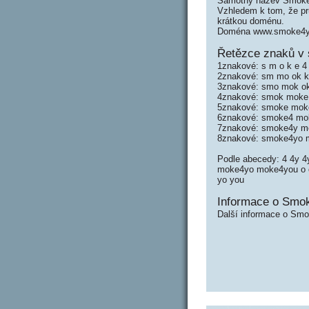
Samotný název Smoke4
Vzhledem k tom, že prů
krátkou doménu.
Doména www.smoke4you
Řetězce znaků v
1znakové: s m o k e 4 
2znakové: sm mo ok k
3znakové: smo mok ok
4znakové: smok moke
5znakové: smoke mok
6znakové: smoke4 mo
7znakové: smoke4y m
8znakové: smoke4yo 
Podle abecedy: 4 4y 
moke4yo moke4you o 
yo you
Informace o Smo
Další informace o Smo