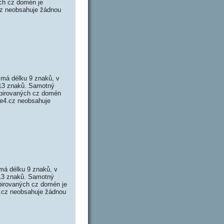
ch cz domén je
.cz neobsahuje žádnou
má délku 9 znaků, v
 13 znaků. Samotný
pirovaných cz domén
ke4.cz neobsahuje
á délku 9 znaků, v
 13 znaků. Samotný
irovaných cz domén je
y.cz neobsahuje žádnou