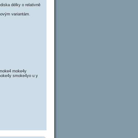
iska délky o relativně
ovým variantám.
e moke4 moke4y
moke4y smoke4yo u y