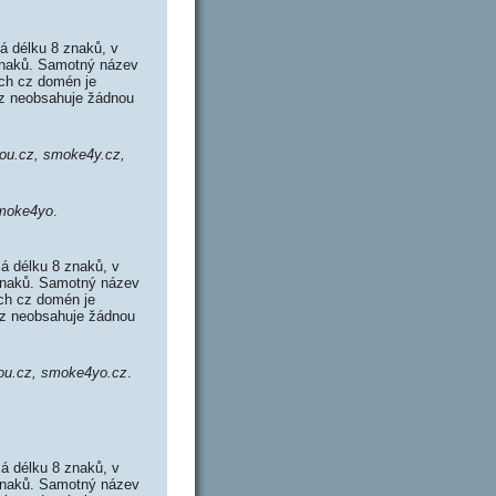
 délku 8 znaků, v
 znaků. Samotný název
ch cz domén je
cz neobsahuje žádnou
ou.cz, smoke4y.cz,
smoke4yo
.
 délku 8 znaků, v
 znaků. Samotný název
ch cz domén je
.cz neobsahuje žádnou
ou.cz, smoke4yo.cz
.
 délku 8 znaků, v
 znaků. Samotný název