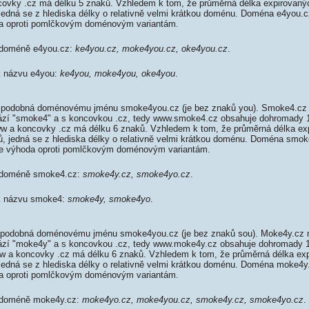
ovky .cz má délku 5 znaků. Vzhledem k tom, že průměrná délka expirovaný
, jedná se z hlediska délky o relativně velmi krátkou doménu. Doména e4you
da oproti pomlčkovým doménovým variantám.
k doméně e4you.cz:
ke4you.cz, moke4you.cz, oke4you.cz
.
 k názvu e4you:
ke4you, moke4you, oke4you
.
podobná doménovému jménu smoke4you.cz (je bez znaků you). Smoke4.cz 
rází "smoke4" a s koncovkou .cz, tedy www.smoke4.cz obsahuje dohromady
 a koncovky .cz má délku 6 znaků. Vzhledem k tom, že průměrná délka ex
ků, jedná se z hlediska délky o relativně velmi krátkou doménu. Doména smo
je výhoda oproti pomlčkovým doménovým variantám.
k doméně smoke4.cz:
smoke4y.cz, smoke4yo.cz
.
 k názvu smoke4:
smoke4y, smoke4yo
.
podobná doménovému jménu smoke4you.cz (je bez znaků sou). Moke4y.cz m
rází "moke4y" a s koncovkou .cz, tedy www.moke4y.cz obsahuje dohromady
 a koncovky .cz má délku 6 znaků. Vzhledem k tom, že průměrná délka exp
, jedná se z hlediska délky o relativně velmi krátkou doménu. Doména moke4
da oproti pomlčkovým doménovým variantám.
k doméně moke4y.cz:
moke4yo.cz, moke4you.cz, smoke4y.cz, smoke4yo.cz
.