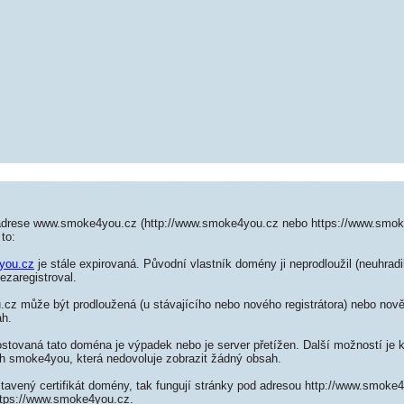
 adrese www.smoke4you.cz (http://www.smoke4you.cz nebo https://www.smok
to:
you.cz
je stále expirovaná. Původní vlastník domény ji neprodloužil (neuhradi
ezaregistroval.
z může být prodloužená (u stávajícího nebo nového registrátora) nebo nově 
ah.
ostovaná tato doména je výpadek nebo je server přetížen. Další možností je k
ch smoke4you, která nedovoluje zobrazit žádný obsah.
stavený certifikát domény, tak fungují stránky pod adresou http://www.smok
ttps://www.smoke4you.cz.