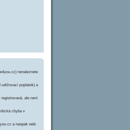
e4you.cz) nenaleznete
l udržovací poplatek) a
registrovaná, ale není
ritická chyba v
e4you.cz a naopak web