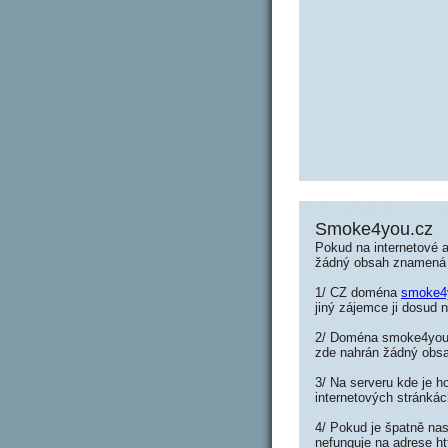
Smoke4you.cz
Pokud na internetové
žádný obsah znamená 
1/ CZ doména
smoke4
jiný zájemce ji dosud n
2/ Doména smoke4you.c
zde nahrán žádný obs
3/ Na serveru kde je h
internetových stránká
4/ Pokud je špatně na
nefunguje na adrese h