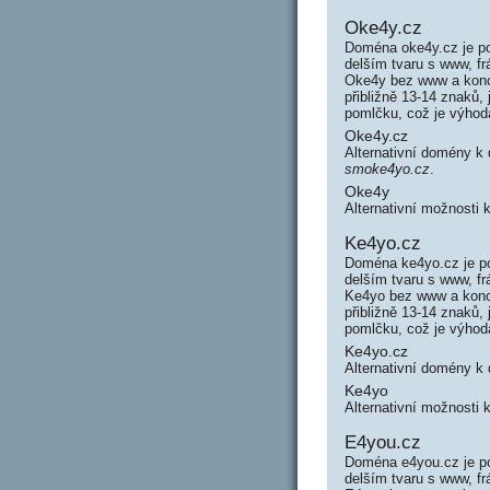
Oke4y.cz
Doména oke4y.cz je p
delším tvaru s www, f
Oke4y bez www a konc
přibližně 13-14 znaků
pomlčku, což je výho
Oke4y.cz
Alternativní domény 
smoke4yo.cz
.
Oke4y
Alternativní možnosti
Ke4yo.cz
Doména ke4yo.cz je p
delším tvaru s www, f
Ke4yo bez www a konc
přibližně 13-14 znaků
pomlčku, což je výho
Ke4yo.cz
Alternativní domény 
Ke4yo
Alternativní možnosti
E4you.cz
Doména e4you.cz je p
delším tvaru s www, f