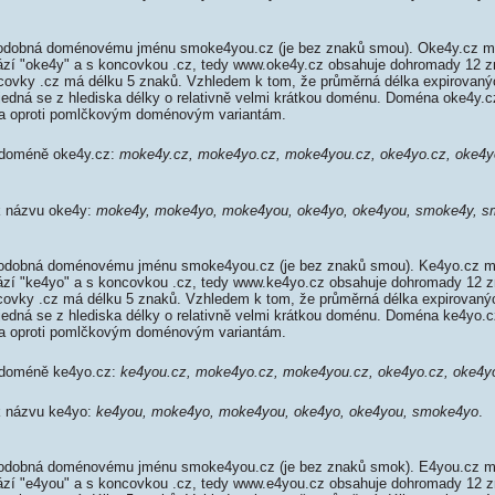
odobná doménovému jménu smoke4you.cz (je bez znaků smou). Oke4y.cz má
rází "oke4y" a s koncovkou .cz, tedy www.oke4y.cz obsahuje dohromady 12
ovky .cz má délku 5 znaků. Vzhledem k tom, že průměrná délka expirovaný
, jedná se z hlediska délky o relativně velmi krátkou doménu. Doména oke4y.
da oproti pomlčkovým doménovým variantám.
k doméně oke4y.cz:
moke4y.cz, moke4yo.cz, moke4you.cz, oke4yo.cz, oke4y
 k názvu oke4y:
moke4y, moke4yo, moke4you, oke4yo, oke4you, smoke4y, 
odobná doménovému jménu smoke4you.cz (je bez znaků smou). Ke4yo.cz má
rází "ke4yo" a s koncovkou .cz, tedy www.ke4yo.cz obsahuje dohromady 12
ovky .cz má délku 5 znaků. Vzhledem k tom, že průměrná délka expirovaný
, jedná se z hlediska délky o relativně velmi krátkou doménu. Doména ke4yo
da oproti pomlčkovým doménovým variantám.
k doméně ke4yo.cz:
ke4you.cz, moke4yo.cz, moke4you.cz, oke4yo.cz, oke4y
 k názvu ke4yo:
ke4you, moke4yo, moke4you, oke4yo, oke4you, smoke4yo
.
odobná doménovému jménu smoke4you.cz (je bez znaků smok). E4you.cz má
rází "e4you" a s koncovkou .cz, tedy www.e4you.cz obsahuje dohromady 12