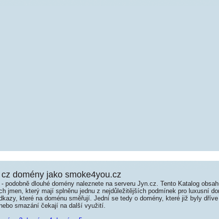
 cz domény jako smoke4you.cz
é - podobně dlouhé domény naleznete na serveru Jyn.cz. Tento Katalog obsa
jmen, který mají splněnu jednu z nejdůležitějších podmínek pro luxusní dom
kazy, které na doménu směřují. Jední se tedy o domény, které již byly dříve
ebo smazání čekají na další využití.