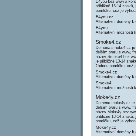
E4you bez www a konc
přibližně 13-14 znaků
pomlčku, což je výho
E4you.cz
Alternativní domény 
E4you
Alternativní možnosti
Smoke4.cz
Doména smoke4.cz je 
delším tvaru s www, f
název Smoke4 bez www
je přibližně 13-14 zna
žádnou pomlčku, což 
Smoke4.cz
Alternativní domény 
Smoke4
Alternativní možnosti
Moke4y.cz
Doména moke4y.cz je 
delším tvaru s www, f
název Moke4y bez www
přibližně 13-14 znaků
pomlčku, což je výho
Moke4y.cz
Alternativní domény 