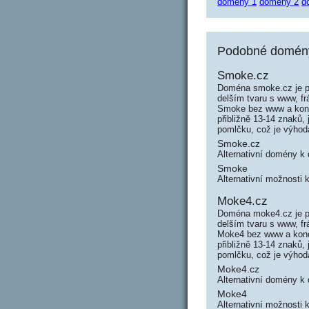
domény 1
domény 2
d
Podobné domény
Smoke.cz
Doména smoke.cz je p
delším tvaru s www, f
Smoke bez www a konc
přibližně 13-14 znaků
pomlčku, což je výho
Smoke.cz
Alternativní domény 
Smoke
Alternativní možnosti
Moke4.cz
Doména moke4.cz je p
delším tvaru s www, f
Moke4 bez www a konc
přibližně 13-14 znaků
pomlčku, což je výho
Moke4.cz
Alternativní domény 
Moke4
Alternativní možnosti