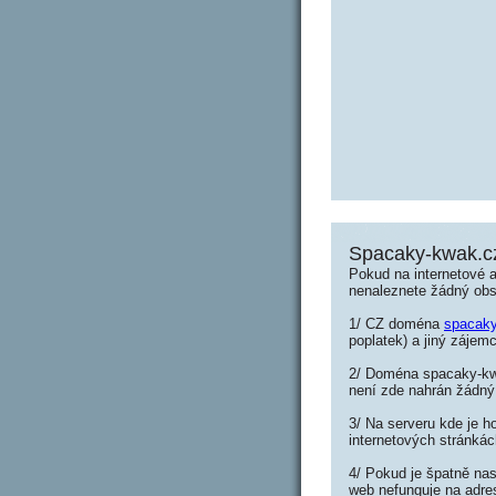
Spacaky-kwak.c
Pokud na internetové 
nenaleznete žádný ob
1/ CZ doména
spacak
poplatek) a jiný zájemc
2/ Doména spacaky-kwa
není zde nahrán žádný
3/ Na serveru kde je h
internetových stránká
4/ Pokud je špatně nas
web nefunguje na adre