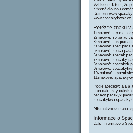
znaků. Samotný název
Vzhledem k tom, že prů
středně dlouhou domé
Doména www.spacaky-k
www.spacakykwak.cz
Řetězce znaků v
1znakové: s p a c a k 
2znakové: sp pa ac ca
3znakové: spa pac ac
4znakové: spac paca 
5znakové: spaca paca
6znakové: spacak pa
7znakové: spacaky p
8znakové: spacakyk 
9znakové: spacakykw
10znakové: spacakyk
11znakové: spacakyk
Podle abecedy: a a a
c ca cak caky cakyk 
pacaky pacakyk paca
spacakykwa spacakyk
Alternativní doména: 
Informace o Spa
Další informace o Spa