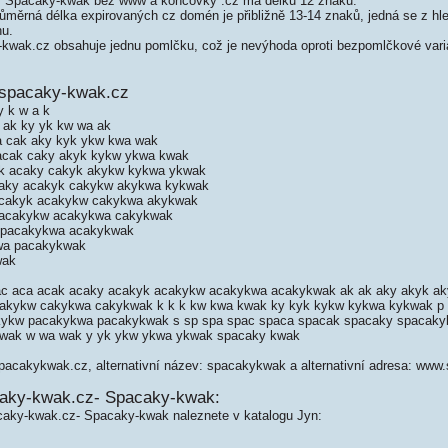
 Spacaky-kwak bez www a koncovky .cz má délku 12 znaků.
měrná délka expirovaných cz domén je přibližně 13-14 znaků, jedná se z hled
nu.
wak.cz obsahuje jednu pomlčku, což je nevýhoda oproti bezpomlčkové vari
 spacaky-kwak.cz
y k w a k
 ak ky yk kw wa ak
a cak aky kyk ykw kwa wak
acak caky akyk kykw ykwa kwak
k acaky cakyk akykw kykwa ykwak
caky acakyk cakykw akykwa kykwak
acakyk acakykw cakykwa akykwak
pacakykw acakykwa cakykwak
 pacakykwa acakykwak
wa pacakykwak
wak
 ac aca acak acaky acakyk acakykw acakykwa acakykwak ak ak aky akyk 
cakykw cakykwa cakykwak k k k kw kwa kwak ky kyk kykw kykwa kykwak p 
kykw pacakykwa pacakykwak s sp spa spac spaca spacak spacaky spacak
wak w wa wak y yk ykw ykwa ykwak spacaky kwak
spacakykwak.cz, alternativní název: spacakykwak a alternativní adresa: ww
caky-kwak.cz- Spacaky-kwak:
caky-kwak.cz- Spacaky-kwak naleznete v katalogu Jyn: