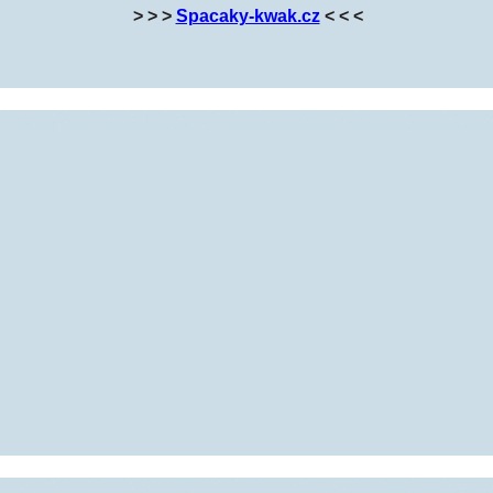
> > >
Spacaky-kwak.cz
< < <