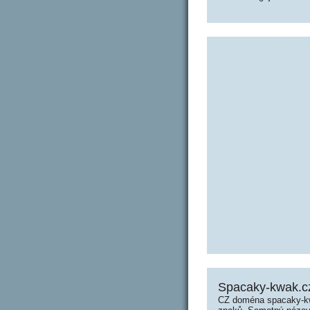
Spacaky-kwak.c
CZ doména spacaky-kw