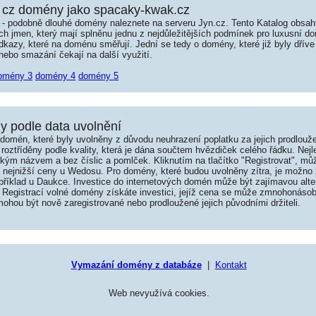
 cz domény jako spacaky-kwak.cz
é - podobně dlouhé domény naleznete na serveru Jyn.cz. Tento Katalog obsa
jmen, který mají splněnu jednu z nejdůležitějších podmínek pro luxusní dom
kazy, které na doménu směřují. Jední se tedy o domény, které již byly dříve
ebo smazání čekají na další využití.
omény 3
domény 4
domény 5
 podle data uvolnění
omén, které byly uvolněny z důvodu neuhrazení poplatku za jejich prodlouže
roztříděny podle kvality, která je dána součtem hvězdiček celého řádku. Nej
tkým názvem a bez číslic a pomlček. Kliknutím na tlačítko "Registrovat", m
í nejnižší ceny u Wedosu. Pro domény, které budou uvolněny zítra, je možno 
například u Daukce. Investice do internetových domén může být zajímavou alte
 Registrací volné domény získáte investici, jejíž cena se může zmnohonásob
hou být nově zaregistrované nebo prodloužené jejich původními držiteli.
Vymazání domény z databáze
|
Kontakt
Web nevyužívá cookies.