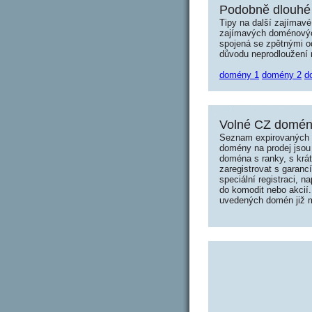
Podobně dlouhé
Tipy na další zajímav
zajímavých doménových 
spojená se zpětnými od
důvodu neprodloužení n
domény 1
domény 2
d
Volné CZ domény
Seznam expirovaných d
domény na prodej jsou 
doména s ranky, s krá
zaregistrovat s garanc
speciální registraci, 
do komodit nebo akcií.
uvedených domén již mo