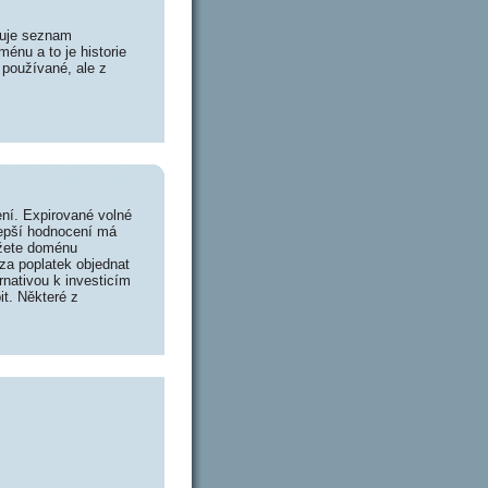
huje seznam
énu a to je historie
 používané, ale z
ní. Expirované volné
lepší hodnocení má
ůžete doménu
za poplatek objednat
rnativou k investicím
it. Některé z