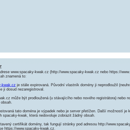
z
adrese www.spacaky-kwak.cz (http://www.spacaky-kwak.cz nebo https://www
sah znamená to:
y-kwak.cz
je stále expirovaná. Původní vlastník domény ji neprodloužil (neuhr
e ji dosud nezaregistroval.
k.cz může být prodloužená (u stávajícího nebo nového registrátora) nebo no
 obsah.
ostovaná tato doména je výpadek nebo je server přetížen. Další možností je k
ch spacaky-kwak, která nedovoluje zobrazit žádný obsah.
tavený certifikát domény, tak fungují stránky pod adresou http://www.spaca
se https://www.spacaky-kwak.cz.