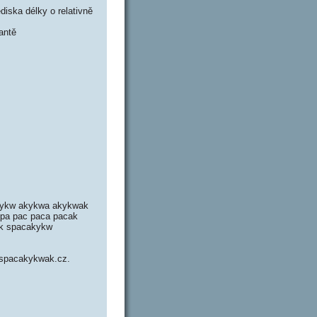
iska délky o relativně
antě
akykw akykwa akykwak
pa pac paca pacak
yk spacakykw
w.spacakykwak.cz.