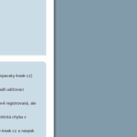
.spacaky-kwak.cz)
adil udržovací
vě registrovaná, ale
ritická chyba v
ky-kwak.cz a naopak