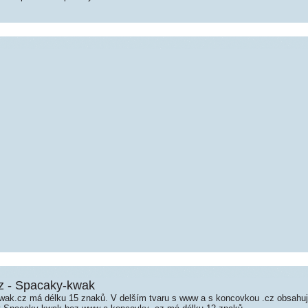
z - Spacaky-kwak
ak.cz má délku 15 znaků. V delším tvaru s www a s koncovkou .cz obsahu