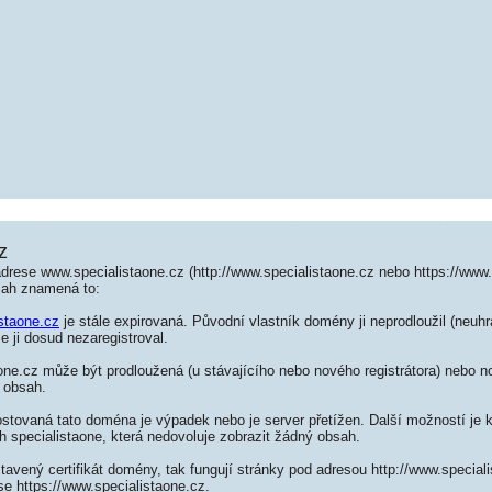
z
drese www.specialistaone.cz (http://www.specialistaone.cz nebo https://www.
sah znamená to:
istaone.cz
je stále expirovaná. Původní vlastník domény ji neprodloužil (neuhr
e ji dosud nezaregistroval.
ne.cz může být prodloužená (u stávajícího nebo nového registrátora) nebo no
 obsah.
ostovaná tato doména je výpadek nebo je server přetížen. Další možností je k
h specialistaone, která nedovoluje zobrazit žádný obsah.
tavený certifikát domény, tak fungují stránky pod adresou http://www.special
e https://www.specialistaone.cz.