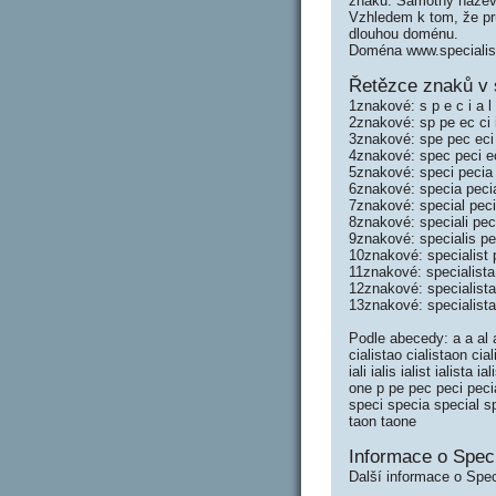
znaků. Samotný název
Vzhledem k tom, že prů
dlouhou doménu.
Doména www.specialis
Řetězce znaků v 
1znakové: s p e c i a l 
2znakové: sp pe ec ci ia
3znakové: spe pec eci ci
4znakové: spec peci ecia
5znakové: speci pecia ec
6znakové: specia pecial 
7znakové: special pecial
8znakové: speciali pecia
9znakové: specialis peci
10znakové: specialist p
11znakové: specialista 
12znakové: specialista
13znakové: specialista
Podle abecedy: a a al ali
cialistao cialistaon cial
iali ialis ialist ialista 
one p pe pec peci pecia
speci specia special sp
taon taone
Informace o Speci
Další informace o Spec