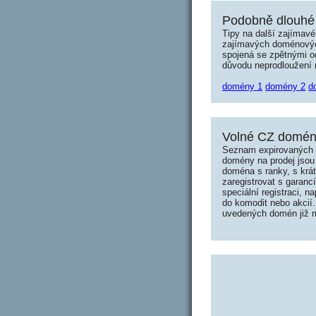
Podobně dlouhé 
Tipy na další zajímav
zajímavých doménových 
spojená se zpětnými od
důvodu neprodloužení n
domény 1
domény 2
d
Volné CZ domény
Seznam expirovaných d
domény na prodej jsou 
doména s ranky, s krá
zaregistrovat s garanc
speciální registraci, 
do komodit nebo akcií.
uvedených domén již mo