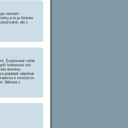
huje seznam
énu a to je historie
 používané, ale z
ní. Expirované volné
lepší hodnocení má
ůžete doménu
za poplatek objednat
rnativou k investicím
it. Některé z