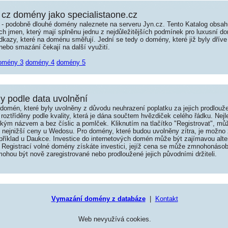
cz domény jako specialistaone.cz
é - podobně dlouhé domény naleznete na serveru Jyn.cz. Tento Katalog obsa
jmen, který mají splněnu jednu z nejdůležitějších podmínek pro luxusní dom
kazy, které na doménu směřují. Jední se tedy o domény, které již byly dříve
ebo smazání čekají na další využití.
omény 3
domény 4
domény 5
 podle data uvolnění
omén, které byly uvolněny z důvodu neuhrazení poplatku za jejich prodlouže
roztříděny podle kvality, která je dána součtem hvězdiček celého řádku. Nej
tkým názvem a bez číslic a pomlček. Kliknutím na tlačítko "Registrovat", m
í nejnižší ceny u Wedosu. Pro domény, které budou uvolněny zítra, je možno 
například u Daukce. Investice do internetových domén může být zajímavou alte
 Registrací volné domény získáte investici, jejíž cena se může zmnohonásob
hou být nově zaregistrované nebo prodloužené jejich původními držiteli.
Vymazání domény z databáze
|
Kontakt
Web nevyužívá cookies.