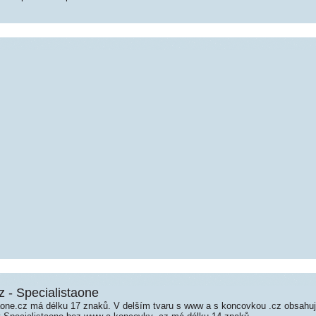
z - Specialistaone
one.cz má délku 17 znaků. V delším tvaru s www a s koncovkou .cz obsahu