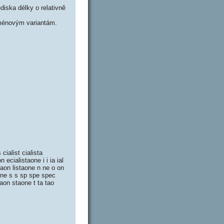
iska délky o relativně
ménovým variantám.
 cialist cialista
n ecialistaone i i ia ial
listaon listaone n ne o on
aone s s sp spe spec
taon staone t ta tao