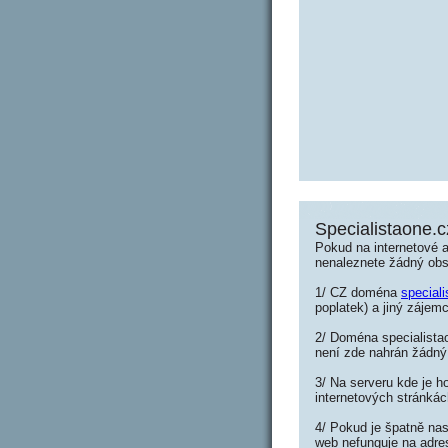
Specialistaone.c
Pokud na internetové a
nenaleznete žádný ob
1/ CZ doména
special
poplatek) a jiný zájemc
2/ Doména specialistao
není zde nahrán žádný
3/ Na serveru kde je h
internetových stránkác
4/ Pokud je špatně nas
web nefunguje na adres