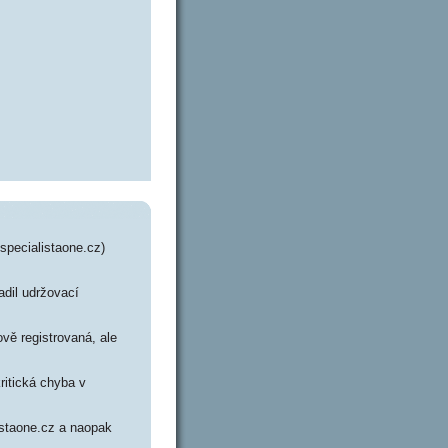
specialistaone.cz)
adil udržovací
vě registrovaná, ale
ritická chyba v
istaone.cz a naopak