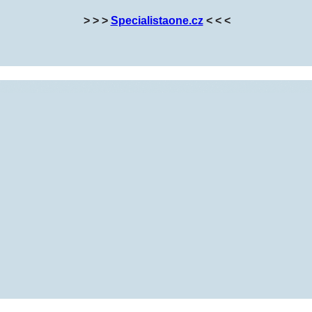
> > >
Specialistaone.cz
< < <