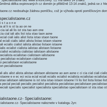
 Specialistaone bez www a koncovky .cz má délku 14 znaků.
měrná délka expirovaných cz domén je přibližně 13-14 znaků, jedná se z hled
taone.cz neobsahuje žádnou pomlčku, což je výhoda oproti pomlčkovým do
specialistaone.cz
i s t a o n e
 al li is st ta ao on ne
a ial ali lis ist sta tao aon one
 cial iali alis list ista stao taon aone
ial ciali ialis alist lista istao staon taone
eciali cialis ialist alista listao istaon staone
i ecialis cialist ialista alistao listaon istaone
lis ecialist cialista ialistao alistaon listaone
alist ecialista cialistao ialistaon alistaone
ecialista ecialistao cialistaon ialistaone
pecialistao ecialistaon cialistaone
o pecialistaon ecialistaone
on pecialistaone
 alis alist alista alistao alistaon alistaone ao aon aone c ci cia cial ciali cialis
istaone e e ec eci ecia ecial eciali ecialis ecialist ecialista ecialistao ecialistao
ialistao ialistaon ialistaone is ist ista istao istaon istaone l li lis list lista listao 
 pecial peciali pecialis pecialist pecialista pecialistao pecialistaon pecialist
eciali specialis specialist specialista specialistao specialistaon st sta stao s
alistaone.cz- Specialistaone:
ialistaone.cz- Specialistaone naleznete v katalogu Jyn: