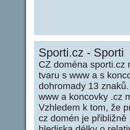
Sporti.cz - Sporti
CZ doména sporti.cz 
tvaru s www a s konc
dohromady 13 znaků.
www a koncovky .cz m
Vzhledem k tom, že p
cz domén je přibližně
hlediska délky o rela