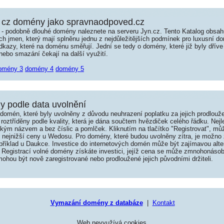
 cz domény jako spravnaodpoved.cz
é - podobně dlouhé domény naleznete na serveru Jyn.cz. Tento Katalog obsa
jmen, který mají splněnu jednu z nejdůležitějších podmínek pro luxusní dom
kazy, které na doménu směřují. Jední se tedy o domény, které již byly dříve
ebo smazání čekají na další využití.
omény 3
domény 4
domény 5
 podle data uvolnění
omén, které byly uvolněny z důvodu neuhrazení poplatku za jejich prodlouže
roztříděny podle kvality, která je dána součtem hvězdiček celého řádku. Nej
tkým názvem a bez číslic a pomlček. Kliknutím na tlačítko "Registrovat", m
í nejnižší ceny u Wedosu. Pro domény, které budou uvolněny zítra, je možno 
například u Daukce. Investice do internetových domén může být zajímavou alte
 Registrací volné domény získáte investici, jejíž cena se může zmnohonásob
hou být nově zaregistrované nebo prodloužené jejich původními držiteli.
Vymazání domény z databáze
|
Kontakt
Web nevyužívá cookies.