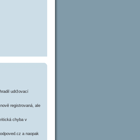
hradil udržovací
nově registrovaná, ale
ritická chyba v
naodpoved.cz a naopak