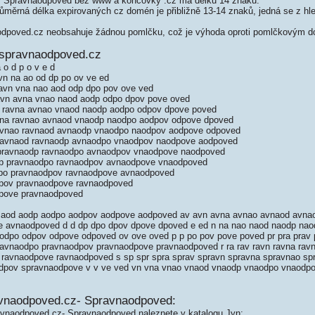
 Spravnaodpoved bez www a koncovky .cz má délku 14 znaků.
měrná délka expirovaných cz domén je přibližně 13-14 znaků, jedná se z hled
poved.cz neobsahuje žádnou pomlčku, což je výhoda oproti pomlčkovým 
 spravnaodpoved.cz
 o d p o v e d
vn na ao od dp po ov ve ed
 avn vna nao aod odp dpo pov ove ved
avn avna vnao naod aodp odpo dpov pove oved
n ravna avnao vnaod naodp aodpo odpov dpove poved
vna ravnao avnaod vnaodp naodpo aodpov odpove dpoved
avnao ravnaod avnaodp vnaodpo naodpov aodpove odpoved
ravnaod ravnaodp avnaodpo vnaodpov naodpove aodpoved
pravnaodp ravnaodpo avnaodpov vnaodpove naodpoved
p pravnaodpo ravnaodpov avnaodpove vnaodpoved
po pravnaodpov ravnaodpove avnaodpoved
pov pravnaodpove ravnaodpoved
pove pravnaodpoved
o aod aodp aodpo aodpov aodpove aodpoved av avn avna avnao avnaod avna
 avnaodpoved d d dp dpo dpov dpove dpoved e ed n na nao naod naodp na
odpo odpov odpove odpoved ov ove oved p p po pov pove poved pr pra prav 
avnaodpo pravnaodpov pravnaodpove pravnaodpoved r ra rav ravn ravna rav
ravnaodpove ravnaodpoved s sp spr spra sprav spravn spravna spravnao s
dpov spravnaodpove v v ve ved vn vna vnao vnaod vnaodp vnaodpo vnaodp
avnaodpoved.cz- Spravnaodpoved:
avnaodpoved.cz- Spravnaodpoved naleznete v katalogu Jyn: