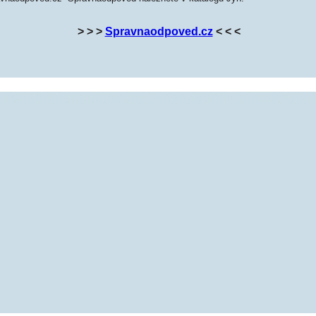
> > >
Spravnaodpoved.cz
< < <