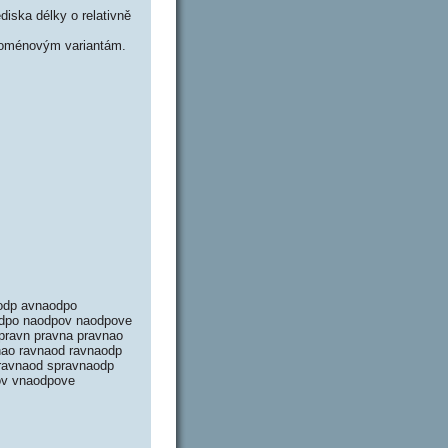
iska délky o relativně
doménovým variantám.
odp avnaodpo
odpo naodpov naodpove
pravn pravna pravnao
nao ravnaod ravnaodp
pravnaod spravnaodp
ov vnaodpove