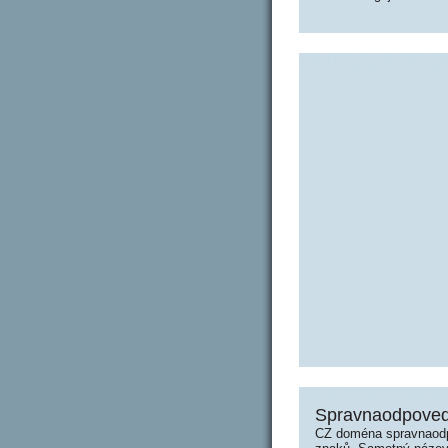
Spravnaodpoved
CZ doména spravnaodp