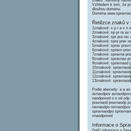
znaků. Samotný název
Vzhledem k tom, že prů
dlouhou doménu.
Doména www.spravnaod
Řetězce znaků v
1znakové: s p r a v n a
2znakové: sp pr ra av 
3znakové: spr pra rav
4znakové: spra prav r
5znakové: sprav prav
6znakové: spravn pra
7znakové: spravna pr
8znakové: spravnao p
9znakové: spravnaod 
10znakové: spravnaod
11znakové: spravnaod
12znakové: spravnaod
13znakové: spravnaod
Podle abecedy: a a a
avnaodpov avnaodpove
naodpoved o o od odp 
pravnaod pravnaodp pr
ravnaodpo ravnaodpov 
spravnaodpo spravnao
vnaodpoved
Informace o Spr
Další informace o Spr