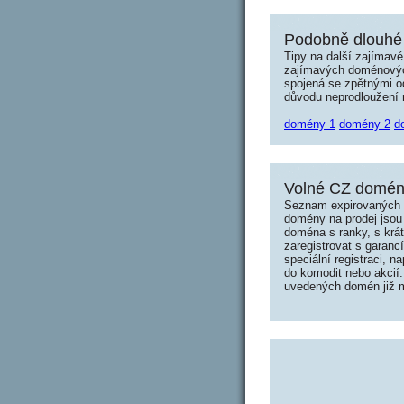
Podobně dlouhé
Tipy na další zajímav
zajímavých doménových 
spojená se zpětnými od
důvodu neprodloužení n
domény 1
domény 2
d
Volné CZ domény
Seznam expirovaných d
domény na prodej jsou 
doména s ranky, s krá
zaregistrovat s garanc
speciální registraci, 
do komodit nebo akcií.
uvedených domén již mo