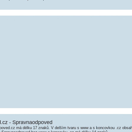
.cz - Spravnaodpoved
oved.cz má délku 17 znaků. V delším tvaru s www a s koncovkou .cz obsa