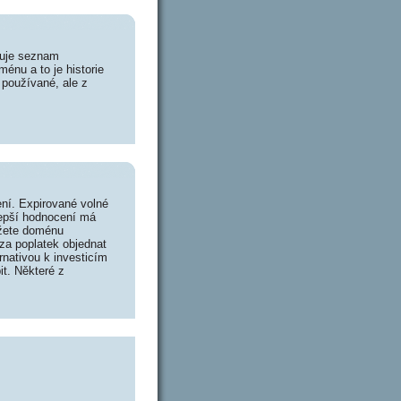
huje seznam
énu a to je historie
 používané, ale z
ní. Expirované volné
lepší hodnocení má
ůžete doménu
za poplatek objednat
rnativou k investicím
it. Některé z