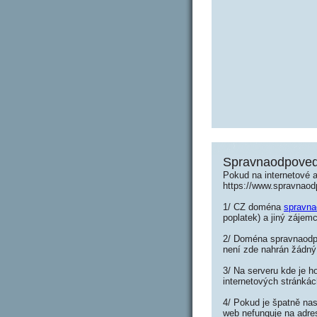
Spravnaodpoved
Pokud na internetové 
https://www.spravnaod
1/ CZ doména
spravna
poplatek) a jiný zájemc
2/ Doména spravnaodpo
není zde nahrán žádný
3/ Na serveru kde je h
internetových stránká
4/ Pokud je špatně nas
web nefunguje na adre