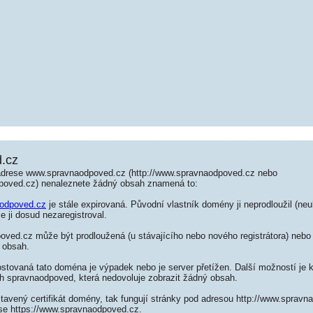
.cz
adrese www.spravnaodpoved.cz (http://www.spravnaodpoved.cz nebo
poved.cz) nenaleznete žádný obsah znamená to:
odpoved.cz
je stále expirovaná. Původní vlastník domény ji neprodloužil (neu
e ji dosud nezaregistroval.
ved.cz může být prodloužená (u stávajícího nebo nového registrátora) nebo 
 obsah.
ostovaná tato doména je výpadek nebo je server přetížen. Další možností je k
ch spravnaodpoved, která nedovoluje zobrazit žádný obsah.
tavený certifikát domény, tak fungují stránky pod adresou http://www.sprav
se https://www.spravnaodpoved.cz.