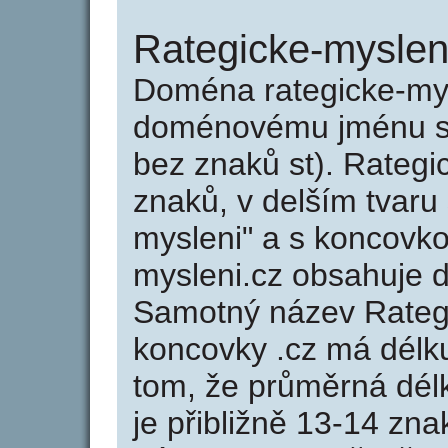
Rategicke-myslen
Doména rategicke-mys
doménovému jménu str
bez znaků st). Rategi
znaků, v delším tvaru 
mysleni" a s koncovko
mysleni.cz obsahuje 
Samotný název Rateg
koncovky .cz má délk
tom, že průměrná dél
je přibližně 13-14 zna