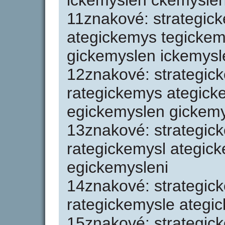
ickemyslen ckemyslen
11znakové: strategick
ategickemys tegickem
gickemyslen ickemysl
12znakové: strategic
rategickemys ategick
egickemyslen gickemy
13znakové: strategic
rategickemysl ategic
egickemysleni
14znakové: strategic
rategickemysle ategi
15znakové: strategick