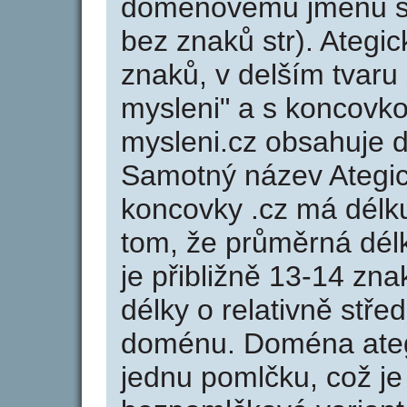
doménovému jménu str
bez znaků str). Ategi
znaků, v delším tvaru 
mysleni" a s koncovko
mysleni.cz obsahuje 
Samotný název Ategi
koncovky .cz má délk
tom, že průměrná dél
je přibližně 13-14 zna
délky o relativně stř
doménu. Doména ateg
jednu pomlčku, což je