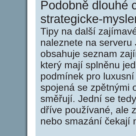
Podobně dlouhé 
strategicke-mysle
Tipy na další zajíma
naleznete na serveru 
obsahuje seznam zaj
který mají splněnu jed
podmínek pro luxusní 
spojená se zpětnými 
směřují. Jední se tedy
dříve používané, ale 
nebo smazání čekají na