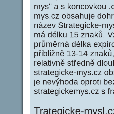
mys" a s koncovkou .c
mys.cz obsahuje doh
název Strategicke-my
má délku 15 znaků. V
průměrná délka expir
přibližně 13-14 znaků,
relativně středně dl
strategicke-mys.cz o
je nevýhoda oproti b
strategickemys.cz s fr
Trategicke-mysl.c