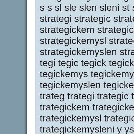
s s sl sle slen sleni st 
strategi strategic stra
strategickem strategi
strategickemysl strat
strategickemyslen stra
tegi tegic tegick tegi
tegickemys tegickemy
tegickemyslen tegickemy
trateg trategi trategic 
trategickem trategick
trategickemysl trateg
trategickemysleni y ys