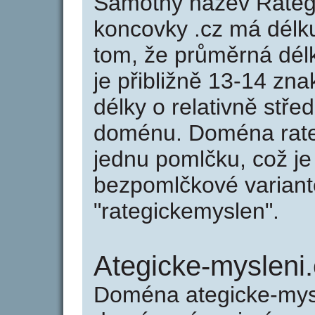
Samotný název Rateg
koncovky .cz má délk
tom, že průměrná dél
je přibližně 13-14 zna
délky o relativně stř
doménu. Doména rate
jednu pomlčku, což je
bezpomlčkové variantě
"rategickemyslen".
Ategicke-mysleni.
Doména ategicke-mysl