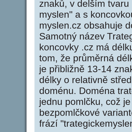
znaků, v delším tvaru 
myslen" a s koncovkou
myslen.cz obsahuje 
Samotný název Trate
koncovky .cz má délk
tom, že průměrná dél
je přibližně 13-14 zna
délky o relativně stř
doménu. Doména trat
jednu pomlčku, což je
bezpomlčkové variant
frází "trategickemysle