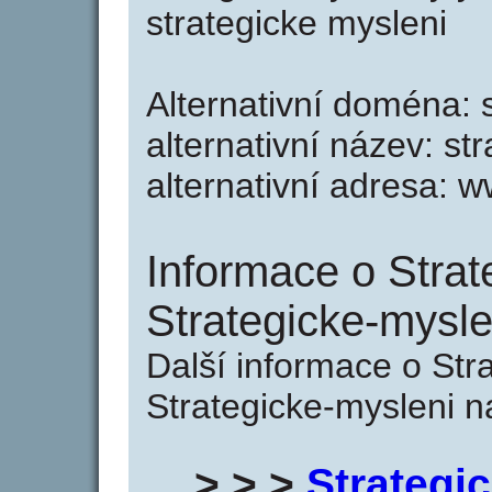
strategicke mysleni
Alternativní doména: 
alternativní název: st
alternativní adresa: 
Informace o Strat
Strategicke-mysle
Další informace o Str
Strategicke-mysleni n
> > >
Strategi