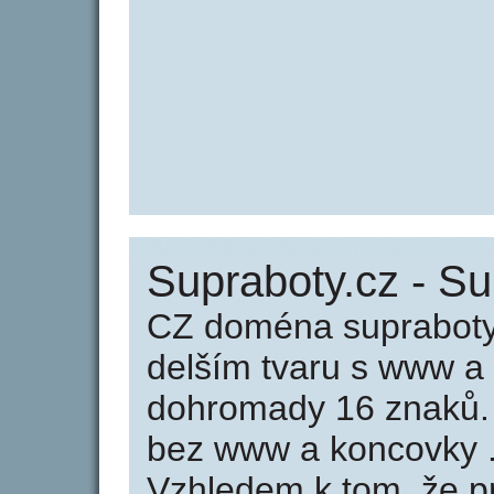
Supraboty.cz - S
CZ doména supraboty
delším tvaru s www a
dohromady 16 znaků.
bez www a koncovky .
Vzhledem k tom, že p