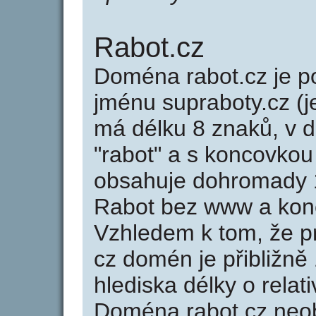
Rabot.cz
Doména rabot.cz je
jménu supraboty.cz (j
má délku 8 znaků, v d
"rabot" a s koncovkou
obsahuje dohromady 
Rabot bez www a konc
Vzhledem k tom, že p
cz domén je přibližně
hlediska délky o rela
Doména rabot.cz neo