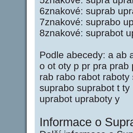
5znakové: supra upra
6znakové: suprab upr
7znakové: suprabo up
8znakové: suprabot u
Podle abecedy: a ab a
o ot oty p pr pra prab
rab rabo rabot raboty
suprabo suprabot t ty
uprabot upraboty y
Informace o Supra