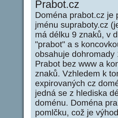
Prabot.cz
Doména prabot.cz j
jménu supraboty.cz (j
má délku 9 znaků, v d
"prabot" a s koncovko
obsahuje dohromady 
Prabot bez www a kon
znaků. Vzhledem k to
expirovaných cz domén
jedná se z hlediska dé
doménu. Doména prab
pomlčku, což je výho