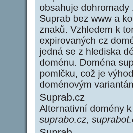
obsahuje dohromady 
Suprab bez www a kon
znaků. Vzhledem k to
expirovaných cz domén
jedná se z hlediska dé
doménu. Doména sup
pomlčku, což je výho
doménovým variantá
Suprab.cz
Alternativní domény 
suprabo.cz, suprabot.
Suprab