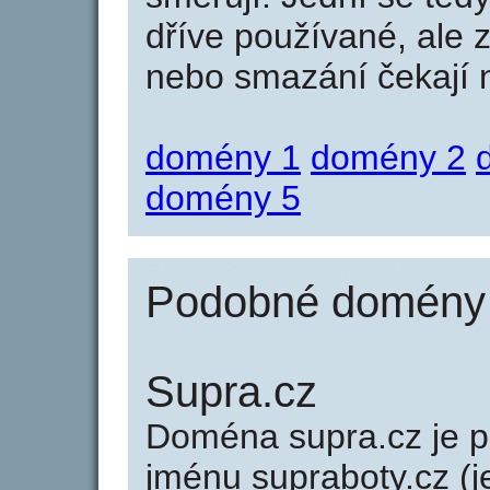
dříve používané, ale 
nebo smazání čekají na
domény 1
domény 2
domény 5
Podobné domény j
Supra.cz
Doména supra.cz je
jménu supraboty.cz (j