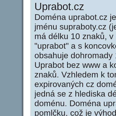
Uprabot.cz
Doména uprabot.cz 
jménu supraboty.cz (j
má délku 10 znaků, v 
"uprabot" a s koncovk
obsahuje dohromady 
Uprabot bez www a ko
znaků. Vzhledem k to
expirovaných cz domén
jedná se z hlediska dé
doménu. Doména upra
pomlčku, což je výho