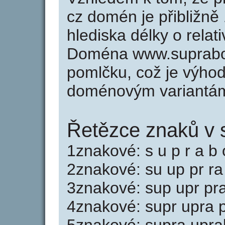
cz domén je přibližně
hlediska délky o rela
Doména www.suprabot
pomlčku, což je výho
doménovým variantá
Řetězce znaků v 
1znakové: s u p r a b 
2znakové: su up pr ra 
3znakové: sup upr pra
4znakové: supr upra p