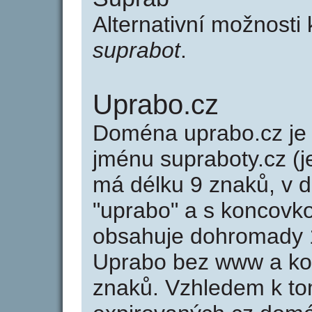
Alternativní možnosti
suprabot
.
Uprabo.cz
Doména uprabo.cz j
jménu supraboty.cz (j
má délku 9 znaků, v d
"uprabo" a s koncovk
obsahuje dohromady 
Uprabo bez www a ko
znaků. Vzhledem k to