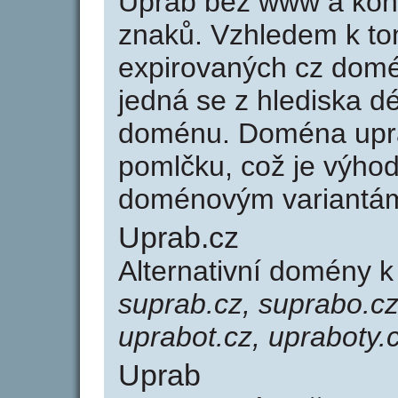
Uprab bez www a konc
znaků. Vzhledem k to
expirovaných cz domén
jedná se z hlediska dé
doménu. Doména upr
pomlčku, což je výho
doménovým variantá
Uprab.cz
Alternativní domény 
suprab.cz, suprabo.cz
uprabot.cz, upraboty.
Uprab