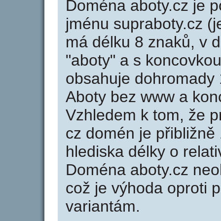
Doména aboty.cz je
jménu supraboty.cz (j
má délku 8 znaků, v d
"aboty" a s koncovkou
obsahuje dohromady 
Aboty bez www a konc
Vzhledem k tom, že p
cz domén je přibližně
hlediska délky o rela
Doména aboty.cz neo
což je výhoda oprot
variantám.