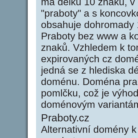
má délku 10 znaků, v 
"praboty" a s koncovk
obsahuje dohromady 
Praboty bez www a ko
znaků. Vzhledem k to
expirovaných cz domén
jedná se z hlediska dé
doménu. Doména prab
pomlčku, což je výho
doménovým variantá
Praboty.cz
Alternativní domény 