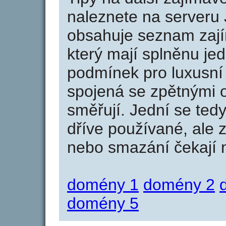
naleznete na serveru 
obsahuje seznam zaj
který mají splněnu jed
podmínek pro luxusní 
spojená se zpětnými 
směřují. Jední se tedy
dříve používané, ale 
nebo smazání čekají na
domény 1
domény 2
domény 5