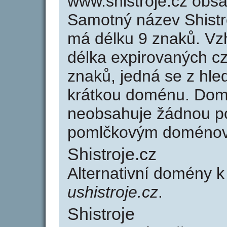
www.shistroje.cz obs
Samotný název Shistr
má délku 9 znaků. Vz
délka expirovaných cz
znaků, jedná se z hled
krátkou doménu. Domé
neobsahuje žádnou po
pomlčkovým doménov
Shistroje.cz
Alternativní domény k
ushistroje.cz
.
Shistroje