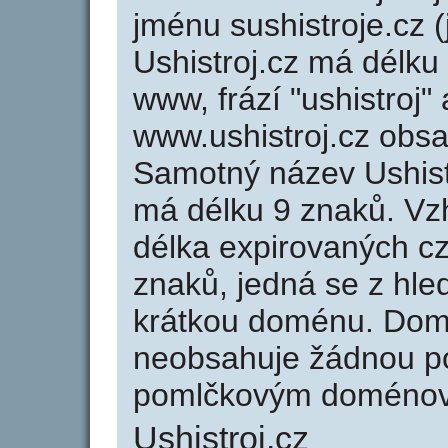
jménu sushistroje.cz (
Ushistroj.cz má délku
www, frází "ushistroj"
www.ushistroj.cz obs
Samotný název Ushist
má délku 9 znaků. Vz
délka expirovaných cz
znaků, jedná se z hled
krátkou doménu. Domé
neobsahuje žádnou po
pomlčkovým doménov
Ushistroj.cz