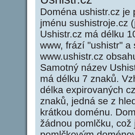
Doména ushistr.cz j
jménu sushistroje.cz (
Ushistr.cz má délku 1
www, frází "ushistr" a
www.ushistr.cz obsah
Samotný název Ushist
má délku 7 znaků. Vz
délka expirovaných cz
znaků, jedná se z hled
krátkou doménu. Domé
žádnou pomlčku, což j
pomlčkovým doménov