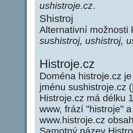
ushistroje.cz
.
Shistroj
Alternativní možnosti 
sushistroj, ushistroj, u
Histroje.cz
Doména histroje.cz 
jménu sushistroje.cz (
Histroje.cz má délku 1
www, frází "histroje" 
www.histroje.cz obsa
Samotný název Histro