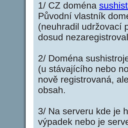
1/ CZ doména
sushist
Původní vlastník domé
(neuhradil udržovací p
dosud nezaregistroval
2/ Doména sushistroj
(u stávajícího nebo n
nově registrovaná, al
obsah.
3/ Na serveru kde je 
výpadek nebo je serve