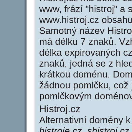
www, frází "histroj" a
www.histroj.cz obsah
Samotný název Histro
má délku 7 znaků. Vz
délka expirovaných cz
znaků, jedná se z hled
krátkou doménu. Domé
žádnou pomlčku, což j
pomlčkovým doménov
Histroj.cz
Alternativní domény k
histroje.cz, shistroj.cz