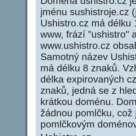
Doména ushistro.cz 
jménu sushistroje.cz (
Ushistro.cz má délku 
www, frází "ushistro" 
www.ushistro.cz obsa
Samotný název Ushist
má délku 8 znaků. Vz
délka expirovaných cz
znaků, jedná se z hled
krátkou doménu. Dom
žádnou pomlčku, což j
pomlčkovým doménov