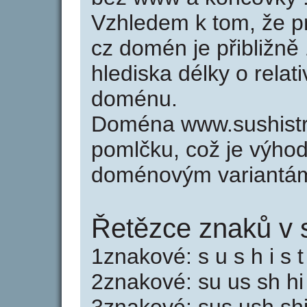
Vzhledem k tom, že p
cz domén je přibližně
hlediska délky o relat
doménu.
Doména www.sushistr
pomlčku, což je výho
doménovým variantá
Řetězce znaků v s
1znakové: s u s h i s t 
2znakové: su us sh hi is