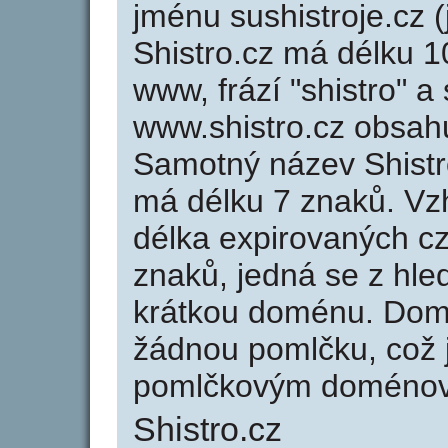
jménu sushistroje.cz (
Shistro.cz má délku 1
www, frází "shistro" a
www.shistro.cz obsah
Samotný název Shistr
má délku 7 znaků. Vz
délka expirovaných cz
znaků, jedná se z hled
krátkou doménu. Domé
žádnou pomlčku, což j
pomlčkovým doménov
Shistro.cz