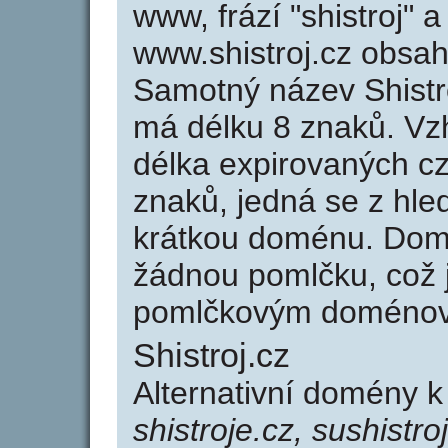
www, frází "shistroj" 
www.shistroj.cz obsa
Samotný název Shistr
má délku 8 znaků. Vz
délka expirovaných cz
znaků, jedná se z hled
krátkou doménu. Domé
žádnou pomlčku, což j
pomlčkovým doménov
Shistroj.cz
Alternativní domény k
shistroje.cz, sushistroj