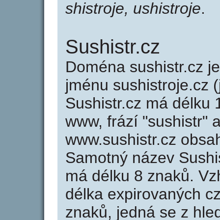
shistroje, ushistroje
.
Sushistr.cz
Doména sushistr.cz 
jménu sushistroje.cz (
Sushistr.cz má délku 
www, frází "sushistr" 
www.sushistr.cz obsa
Samotný název Sushis
má délku 8 znaků. Vz
délka expirovaných cz
znaků, jedná se z hled