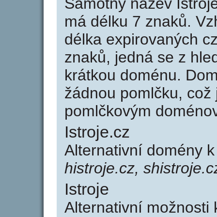
Samotný název Istroj
má délku 7 znaků. Vz
délka expirovaných cz
znaků, jedná se z hled
krátkou doménu. Domé
žádnou pomlčku, což j
pomlčkovým doménov
Istroje.cz
Alternativní domény k
histroje.cz, shistroje.c
Istroje
Alternativní možnosti 