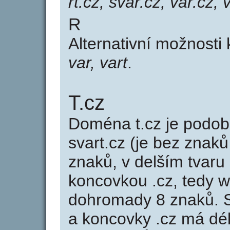
rt.cz, svar.cz, var.cz, 
R
Alternativní možnosti 
var, vart
.
T.cz
Doména t.cz je pod
svart.cz (je bez znaků
znaků, v delším tvaru 
koncovkou .cz, tedy 
dohromady 8 znaků. 
a koncovky .cz má dé