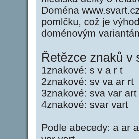
Doména www.svart.cz
pomlčku, což je výho
doménovým variantá
Řetězce znaků v s
1znakové: s v a r t
2znakové: sv va ar rt
3znakové: sva var art
4znakové: svar vart
Podle abecedy: a ar art