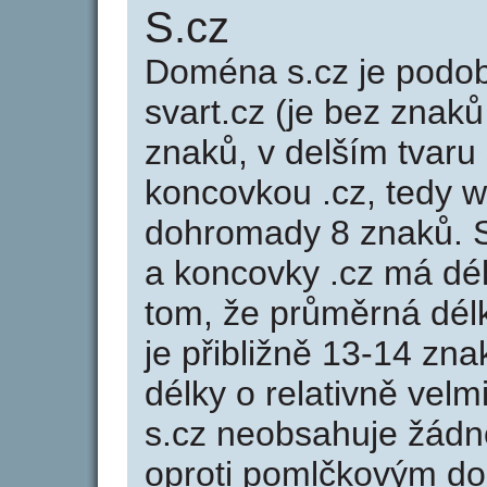
S.cz
Doména s.cz je pod
svart.cz (je bez znaků
znaků, v delším tvaru 
koncovkou .cz, tedy 
dohromady 8 znaků. 
a koncovky .cz má dé
tom, že průměrná dél
je přibližně 13-14 zna
délky o relativně ve
s.cz neobsahuje žádn
oproti pomlčkovým d