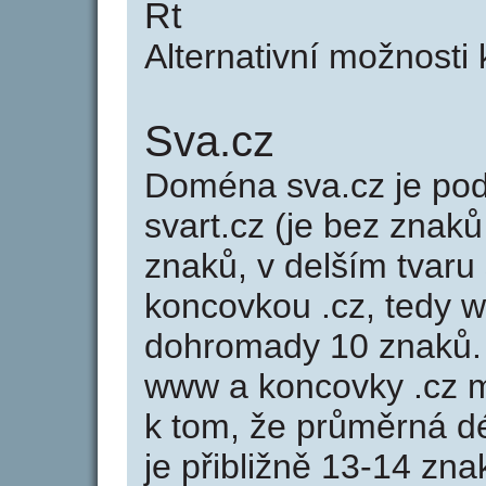
Rt
Alternativní možnosti 
Sva.cz
Doména sva.cz je p
svart.cz (je bez znaků
znaků, v delším tvaru 
koncovkou .cz, tedy 
dohromady 10 znaků.
www a koncovky .cz 
k tom, že průměrná d
je přibližně 13-14 zna