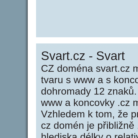
Svart.cz - Svart
CZ doména svart.cz m
tvaru s www a s konc
dohromady 12 znaků.
www a koncovky .cz m
Vzhledem k tom, že p
cz domén je přibližně
hlediska délky o rela