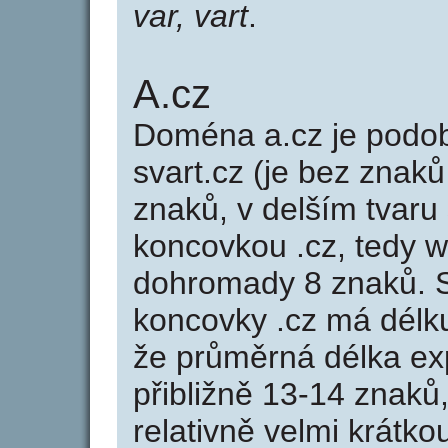
var, vart
.
A.cz
Doména a.cz je pod
svart.cz (je bez znaků
znaků, v delším tvaru 
koncovkou .cz, tedy 
dohromady 8 znaků. 
koncovky .cz má délk
že průměrná délka ex
přibližně 13-14 znaků,
relativně velmi krát