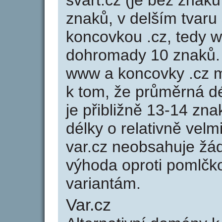
svart.cz (je bez znaků
znaků, v delším tvaru 
koncovkou .cz, tedy 
dohromady 10 znaků.
www a koncovky .cz 
k tom, že průměrná d
je přibližně 13-14 zna
délky o relativně ve
var.cz neobsahuje žá
výhoda oproti poml
variantám.
Var.cz