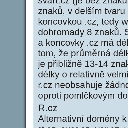
svart.cz (je bez znaků
znaků, v delším tvaru 
koncovkou .cz, tedy 
dohromady 8 znaků. 
a koncovky .cz má dé
tom, že průměrná dél
je přibližně 13-14 zna
délky o relativně ve
r.cz neobsahuje žádn
oproti pomlčkovým d
R.cz
Alternativní domény 