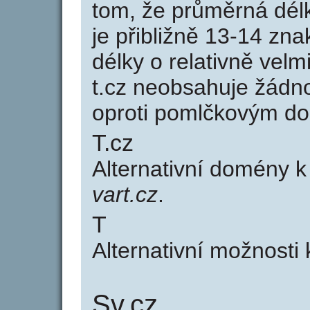
tom, že průměrná dél
je přibližně 13-14 zna
délky o relativně ve
t.cz neobsahuje žádn
oproti pomlčkovým d
T.cz
Alternativní domény 
vart.cz
.
T
Alternativní možnosti 
Sv.cz