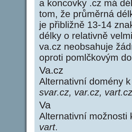
a koncovky .cz má dé
tom, že průměrná dél
je přibližně 13-14 zna
délky o relativně ve
va.cz neobsahuje žád
oproti pomlčkovým d
Va.cz
Alternativní domény 
svar.cz, var.cz, vart.c
Va
Alternativní možnosti
vart
.