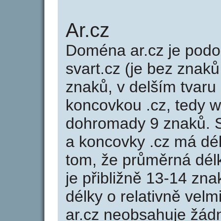
Ar.cz
Doména ar.cz je po
svart.cz (je bez znaků
znaků, v delším tvaru 
koncovkou .cz, tedy 
dohromady 9 znaků. 
a koncovky .cz má dé
tom, že průměrná dél
je přibližně 13-14 zna
délky o relativně ve
ar.cz neobsahuje žád