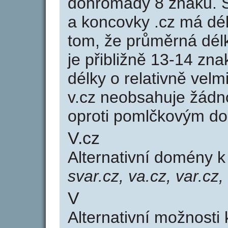
dohromady 8 znaků. 
a koncovky .cz má dé
tom, že průměrná dél
je přibližně 13-14 zna
délky o relativně ve
v.cz neobsahuje žádn
oproti pomlčkovým d
V.cz
Alternativní domény 
svar.cz, va.cz, var.cz,
V
Alternativní možnosti