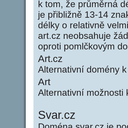
k tom, že průměrná d
je přibližně 13-14 zna
délky o relativně ve
art.cz neobsahuje žá
oproti pomlčkovým d
Art.cz
Alternativní domény 
Art
Alternativní možnosti 
Svar.cz
Doména svar.cz je 