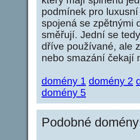
který mají splněnu jed
podmínek pro luxusní 
spojená se zpětnými 
směřují. Jední se tedy
dříve používané, ale 
nebo smazání čekají na
domény 1
domény 2
domény 5
Podobné domény j