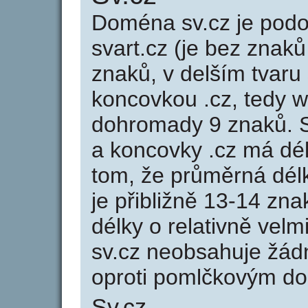
Doména sv.cz je po
svart.cz (je bez znaků
znaků, v delším tvaru 
koncovkou .cz, tedy 
dohromady 9 znaků. 
a koncovky .cz má dé
tom, že průměrná dél
je přibližně 13-14 zna
délky o relativně ve
sv.cz neobsahuje žád
oproti pomlčkovým d
Sv.cz