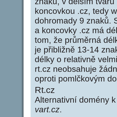
znaků, v delším tvaru 
koncovkou .cz, tedy w
dohromady 9 znaků. 
a koncovky .cz má dé
tom, že průměrná dél
je přibližně 13-14 zna
délky o relativně ve
rt.cz neobsahuje žád
oproti pomlčkovým d
Rt.cz
Alternativní domény k
vart.cz
.