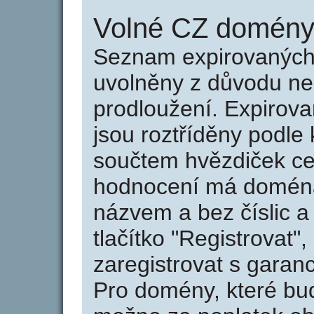
Volné CZ domény 
Seznam expirovaných 
uvolněny z důvodu neu
prodloužení. Expirov
jsou roztříděny podle k
součtem hvězdiček ce
hodnocení má doména 
názvem a bez číslic a
tlačítko "Registrovat
zaregistrovat s garan
Pro domény, které bud