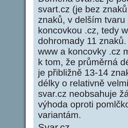
svart.cz (je bez znaků
znaků, v delším tvaru 
koncovkou .cz, tedy 
dohromady 11 znaků.
www a koncovky .cz 
k tom, že průměrná d
je přibližně 13-14 zna
délky o relativně ve
svar.cz neobsahuje ž
výhoda oproti poml
variantám.
Svar.cz