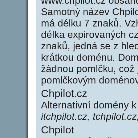
www.chpilot.cz obsah
Samotný název Chpilo
má délku 7 znaků. Vz
délka expirovaných cz
znaků, jedná se z hled
krátkou doménu. Domé
žádnou pomlčku, což j
pomlčkovým doménov
Chpilot.cz
Alternativní domény k
itchpilot.cz, tchpilot.cz
Chpilot