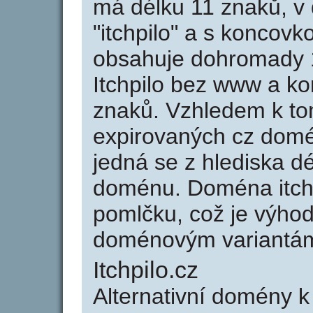
má délku 11 znaků, v 
"itchpilo" a s koncovk
obsahuje dohromady 
Itchpilo bez www a ko
znaků. Vzhledem k to
expirovaných cz domén
jedná se z hlediska dé
doménu. Doména itch
pomlčku, což je výho
doménovým variantá
Itchpilo.cz
Alternativní domény k