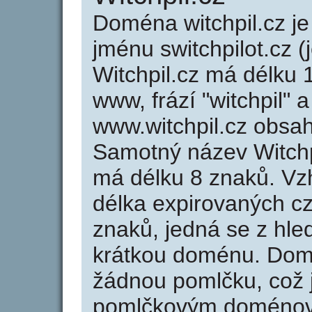
Doména witchpil.cz 
jménu switchpilot.cz (
Witchpil.cz má délku 
www, frází "witchpil" 
www.witchpil.cz obsa
Samotný název Witchp
má délku 8 znaků. Vz
délka expirovaných cz
znaků, jedná se z hled
krátkou doménu. Domé
žádnou pomlčku, což j
pomlčkovým doménov