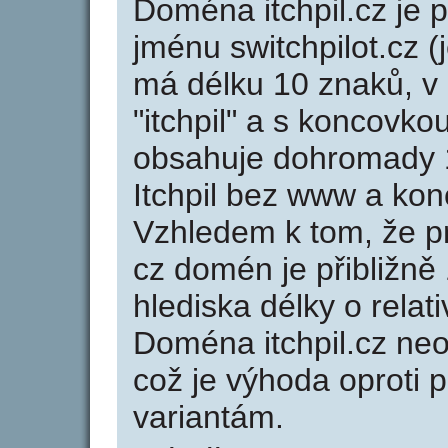
Doména itchpil.cz j
jménu switchpilot.cz (
má délku 10 znaků, v 
"itchpil" a s koncovkou
obsahuje dohromady 
Itchpil bez www a kon
Vzhledem k tom, že p
cz domén je přibližně
hlediska délky o rela
Doména itchpil.cz ne
což je výhoda oprot
variantám.