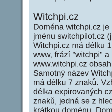
Witchpi.cz
Doména witchpi.cz j
jménu switchpilot.cz (
Witchpi.cz má délku 1
www, frází "witchpi" a
www.witchpi.cz obsah
Samotný název Witch
má délku 7 znaků. Vz
délka expirovaných cz
znaků, jedná se z hled
krátkou doménu. Dom