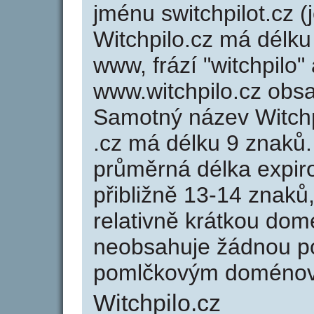
jménu switchpilot.cz (
Witchpilo.cz má délku
www, frází "witchpilo"
www.witchpilo.cz obs
Samotný název Witch
.cz má délku 9 znaků
průměrná délka expir
přibližně 13-14 znaků,
relativně krátkou do
neobsahuje žádnou po
pomlčkovým doménov
Witchpilo.cz