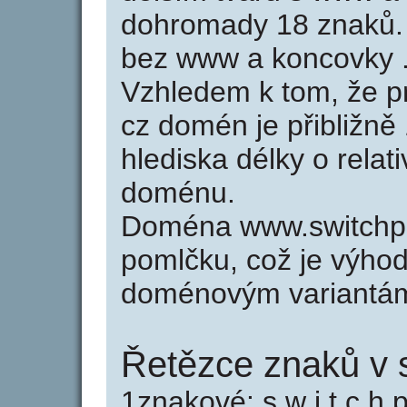
dohromady 18 znaků. 
bez www a koncovky .
Vzhledem k tom, že p
cz domén je přibližně
hlediska délky o relat
doménu.
Doména www.switchpi
pomlčku, což je výho
doménovým variantá
Řetězce znaků v s
1znakové: s w i t c h p 