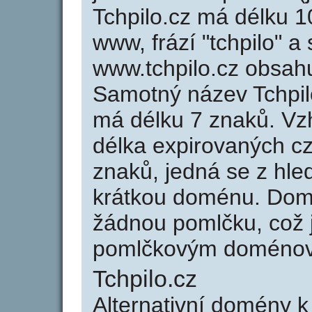
Tchpilo.cz má délku 1
www, frází "tchpilo" a
www.tchpilo.cz obsah
Samotný název Tchpil
má délku 7 znaků. Vz
délka expirovaných cz
znaků, jedná se z hled
krátkou doménu. Domé
žádnou pomlčku, což j
pomlčkovým doménov
Tchpilo.cz
Alternativní domény k