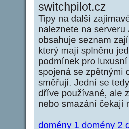
switchpilot.cz
Tipy na další zajíma
naleznete na serveru 
obsahuje seznam zaj
který mají splněnu jed
podmínek pro luxusní 
spojená se zpětnými 
směřují. Jední se tedy
dříve používané, ale 
nebo smazání čekají na
domény 1
domény 2