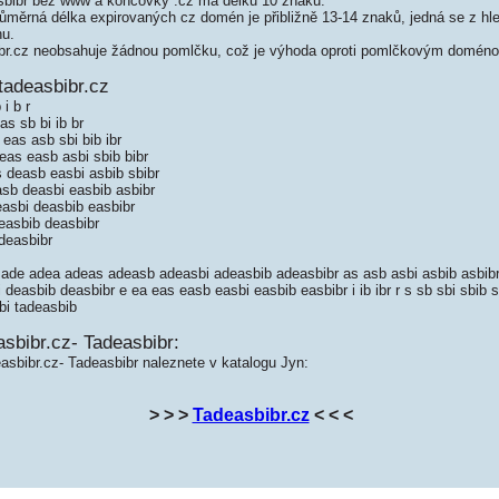
bibr bez www a koncovky .cz má délku 10 znaků.
měrná délka expirovaných cz domén je přibližně 13-14 znaků, jedná se z hled
nu.
r.cz neobsahuje žádnou pomlčku, což je výhoda oproti pomlčkovým doméno
tadeasbibr.cz
i b r
s sb bi ib br
eas asb sbi bib ibr
as easb asbi sbib bibr
 deasb easbi asbib sbibr
sb deasbi easbib asbibr
asbi deasbib easbibr
easbib deasbibr
deasbibr
ade adea adeas adeasb adeasbi adeasbib adeasbibr as asb asbi asbib asbibr b
easbib deasbibr e ea eas easb easbi easbib easbibr i ib ibr r s sb sbi sbib sb
bi tadeasbib
sbibr.cz- Tadeasbibr:
asbibr.cz- Tadeasbibr naleznete v katalogu Jyn:
> > >
Tadeasbibr.cz
< < <