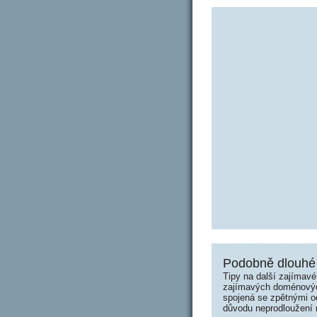
Podobně dlouhé 
Tipy na další zajímav
zajímavých doménových 
spojená se zpětnými od
důvodu neprodloužení n