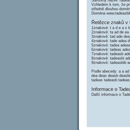
Samotný název Tadeas
Vzhledem k tom, že prů
středně dlouhou domé
Doména www.tadeasbib
Řetězce znaků v 
1znakové: t a d e a s b 
2znakové: ta ad de ea a
3znakové: tad ade dea 
4znakové: tade adea de
5znakové: tadea adeas
6znakové: tadeas adea
7znakové: tadeasb ade
8znakové: tadeasbi ad
9znakové: tadeasbib a
Podle abecedy: a a ad 
dea deas deasb deasbi d
tadeas tadeasb tadeas
Informace o Tadea
Další informace o Tade