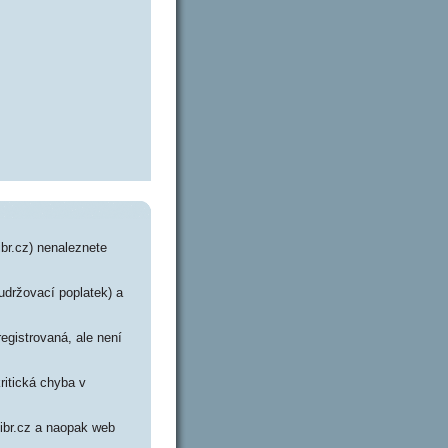
br.cz) nenaleznete
 udržovací poplatek) a
egistrovaná, ale není
ritická chyba v
bibr.cz a naopak web