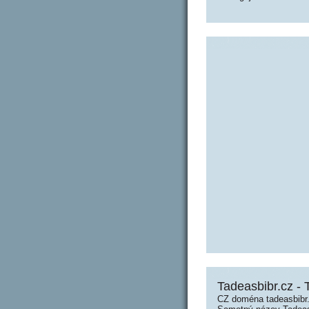
Tadeasbibr.cz - 
CZ doména tadeasbibr.