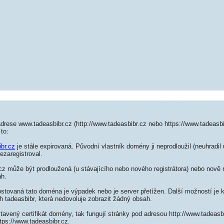
drese www.tadeasbibr.cz (http://www.tadeasbibr.cz nebo https://www.tadeasbi
to:
ibr.cz
je stále expirovaná. Původní vlastník domény ji neprodloužil (neuhradil
ezaregistroval.
z může být prodloužená (u stávajícího nebo nového registrátora) nebo nově r
ah.
ostovaná tato doména je výpadek nebo je server přetížen. Další možností je k
h tadeasbibr, která nedovoluje zobrazit žádný obsah.
tavený certifikát domény, tak fungují stránky pod adresou http://www.tadeas
tps://www.tadeasbibr.cz.