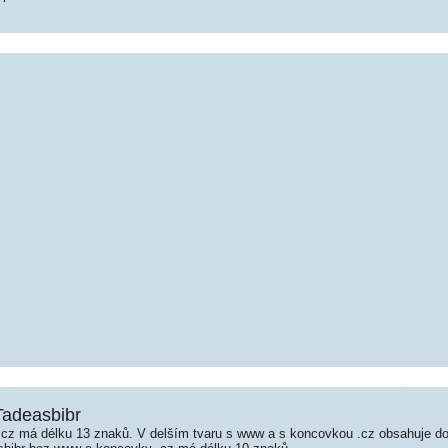
Tadeasbibr
cz má délku 13 znaků. V delším tvaru s www a s koncovkou .cz obsahuje d