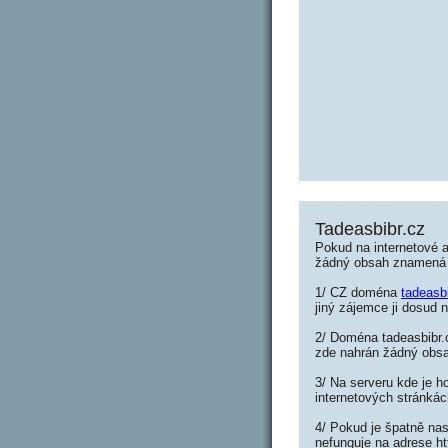
Tadeasbibr.cz
Pokud na internetové a
žádný obsah znamená 
1/ CZ doména
tadeasb
jiný zájemce ji dosud n
2/ Doména tadeasbibr.c
zde nahrán žádný obs
3/ Na serveru kde je h
internetových stránkác
4/ Pokud je špatně nas
nefunguje na adrese ht