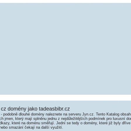
cz domény jako tadeasbibr.cz
é - podobně dlouhé domény naleznete na serveru Jyn.cz. Tento Katalog obsa
jmen, který mají splněnu jednu z nejdůležitějších podmínek pro luxusní dom
kazy, které na doménu směřují. Jední se tedy o domény, které již byly dříve
ebo smazání čekají na další využití.