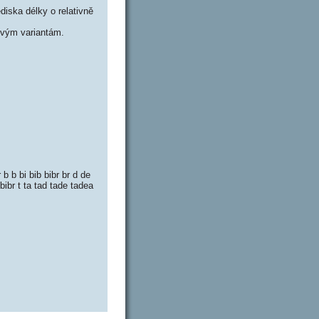
iska délky o relativně
vým variantám.
 b bi bib bibr br d de
ibr t ta tad tade tadea