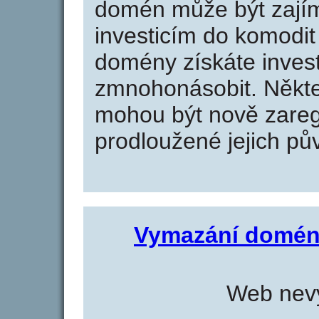
domén může být zajím
investicím do komodit 
domény získáte invest
zmnohonásobit. Někte
mohou být nově zareg
prodloužené jejich pův
Vymazání domén
Web nevy