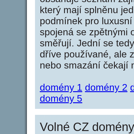
který mají splněnu jed
podmínek pro luxusní 
spojená se zpětnými 
směřují. Jední se tedy
dříve používané, ale 
nebo smazání čekají na
domény 1
domény 2
domény 5
Volné CZ domény 