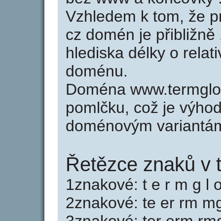
Vzhledem k tom, že p
cz domén je přibližně
hlediska délky o relat
doménu.
Doména www.termglob
pomlčku, což je výho
doménovým variantá
Řetězce znaků v 
1znakové: t e r m g l o
2znakové: te er rm mg 