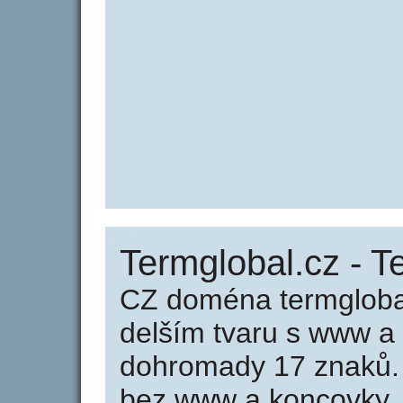
Termglobal.cz - T
CZ doména termglobal
delším tvaru s www a
dohromady 17 znaků.
bez www a koncovky .