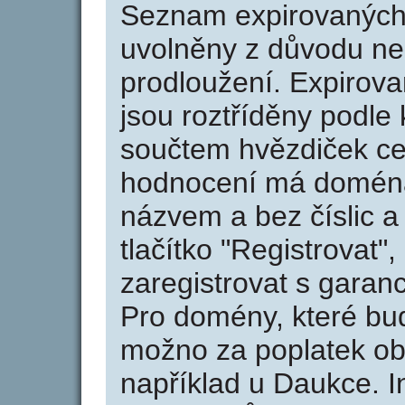
Seznam expirovaných 
uvolněny z důvodu neu
prodloužení. Expirov
jsou roztříděny podle k
součtem hvězdiček ce
hodnocení má doména 
názvem a bez číslic a
tlačítko "Registrovat
zaregistrovat s garan
Pro domény, které bud
možno za poplatek obj
například u Daukce. I