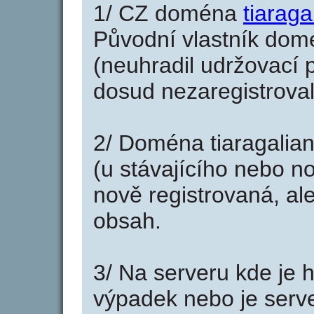
1/ CZ doména
tiaraga
Původní vlastník domé
(neuhradil udržovací p
dosud nezaregistroval
2/ Doména tiaragalia
(u stávajícího nebo n
nově registrovaná, al
obsah.
3/ Na serveru kde je 
výpadek nebo je serve