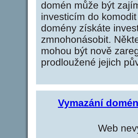
domén může být zajím
investicím do komodit 
domény získáte invest
zmnohonásobit. Někte
mohou být nově zareg
prodloužené jejich pův
Vymazání domén
Web nevy