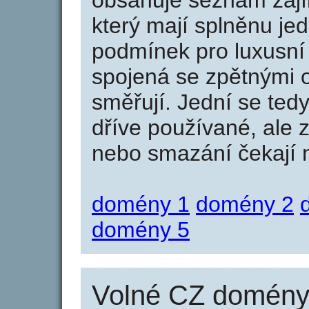
obsahuje seznam zaj
který mají splněnu jed
podmínek pro luxusní 
spojená se zpětnými 
směřují. Jední se tedy
dříve používané, ale 
nebo smazání čekají na
domény 1
domény 2
domény 5
Volné CZ domény 