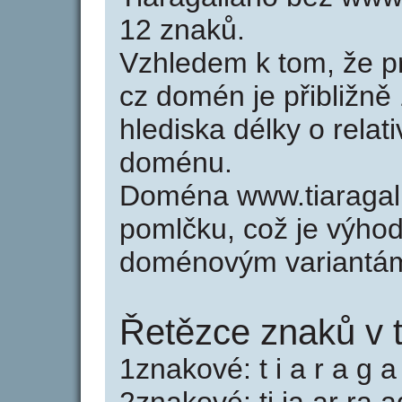
12 znaků.
Vzhledem k tom, že p
cz domén je přibližně
hlediska délky o relat
doménu.
Doména www.tiaragal
pomlčku, což je výho
doménovým variantá
Řetězce znaků v t
1znakové: t i a r a g a 