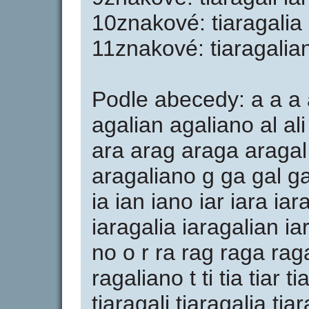
10znakové: tiaragalia 
11znakové: tiaragalia
Podle abecedy: a a a 
agalian agaliano al ali
ara arag araga aragal 
aragaliano g ga gal gal
ia ian iano iar iara iar
iaragalia iaragalian iar
no o r ra rag raga raga
ragaliano t ti tia tiar t
tiaragali tiaragalia tia