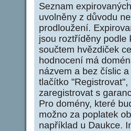
Seznam expirovaných 
uvolněny z důvodu neu
prodloužení. Expirov
jsou roztříděny podle k
součtem hvězdiček ce
hodnocení má doména 
názvem a bez číslic a
tlačítko "Registrovat
zaregistrovat s garan
Pro domény, které bud
možno za poplatek obj
například u Daukce. I