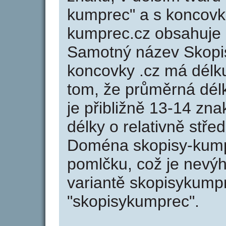
kumprec" a s koncovk
kumprec.cz obsahuje
Samotný název Skopi
koncovky .cz má délk
tom, že průměrná dél
je přibližně 13-14 zna
délky o relativně stř
Doména skopisy-kump
pomlčku, což je nevý
variantě skopisykumpr
"skopisykumprec".