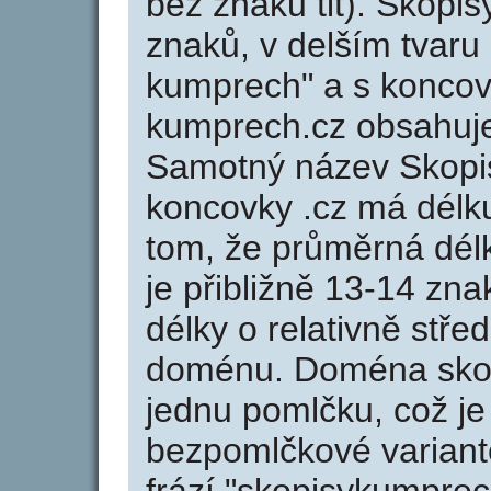
bez znaků tit). Skopi
znaků, v delším tvaru 
kumprech" a s koncov
kumprech.cz obsahuj
Samotný název Skopi
koncovky .cz má délk
tom, že průměrná dél
je přibližně 13-14 zna
délky o relativně stř
doménu. Doména skop
jednu pomlčku, což je
bezpomlčkové variant