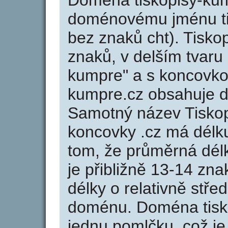
Doména tiskopisy-ku
doménovému jménu tis
bez znaků cht). Tisko
znaků, v delším tvaru 
kumpre" a s koncovkou
kumpre.cz obsahuje 
Samotný název Tisko
koncovky .cz má délk
tom, že průměrná dél
je přibližně 13-14 zna
délky o relativně stř
doménu. Doména tisk
jednu pomlčku, což je