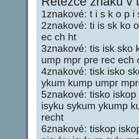
Řetězce znaků v 
1znakové: t i s k o p i 
2znakové: ti is sk ko 
ec ch ht
3znakové: tis isk sko 
ump mpr pre rec ech 
4znakové: tisk isko sk
ykum kump umpr mpre
5znakové: tisko iskop 
isyku sykum ykump k
recht
6znakové: tiskop isko