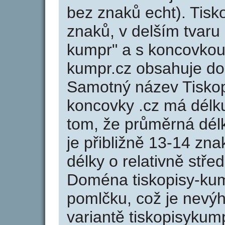
bez znaků echt). Tisk
znaků, v delším tvaru 
kumpr" a s koncovkou 
kumpr.cz obsahuje d
Samotný název Tisko
koncovky .cz má délk
tom, že průměrná dél
je přibližně 13-14 zna
délky o relativně stř
Doména tiskopisy-kum
pomlčku, což je nevý
variantě tiskopisykump