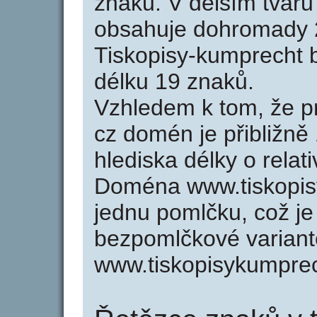
znaků. V delším tvar
obsahuje dohromady 
Tiskopisy-kumprecht 
délku 19 znaků.
Vzhledem k tom, že p
cz domén je přibližně
hlediska délky o rela
Doména www.tiskopis
jednu pomlčku, což je
bezpomlčkové variant
www.tiskopisykumprec