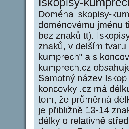
Iskopisy-kumprec
Doména iskopisy-kum
doménovému jménu tis
bez znaků tt). Iskopi
znaků, v delším tvaru 
kumprech" a s koncov
kumprech.cz obsahuj
Samotný název Iskop
koncovky .cz má délk
tom, že průměrná dél
je přibližně 13-14 zna
délky o relativně stř