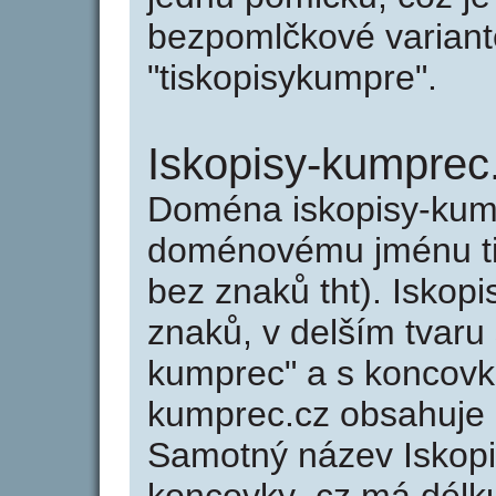
bezpomlčkové variantě
"tiskopisykumpre".
Iskopisy-kumprec
Doména iskopisy-kum
doménovému jménu tis
bez znaků tht). Iskop
znaků, v delším tvaru 
kumprec" a s koncovko
kumprec.cz obsahuje
Samotný název Iskop