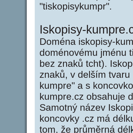
"tiskopisykumpr".
Iskopisy-kumpre.
Doména iskopisy-kum
doménovému jménu tis
bez znaků tcht). Isko
znaků, v delším tvaru 
kumpre" a s koncovkou
kumpre.cz obsahuje 
Samotný název Iskop
koncovky .cz má délk
tom, že průměrná dél