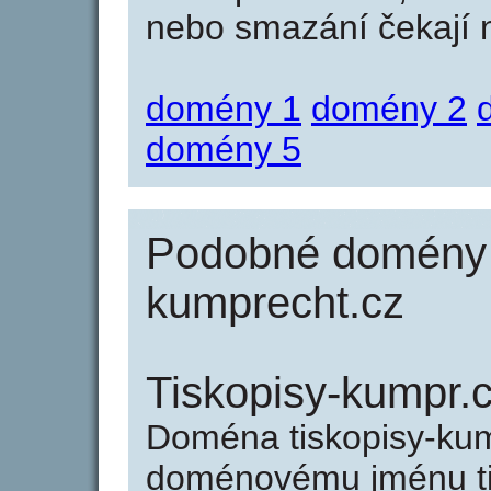
nebo smazání čekají na
domény 1
domény 2
domény 5
Podobné domény j
kumprecht.cz
Tiskopisy-kumpr.
Doména tiskopisy-kum
doménovému jménu tis