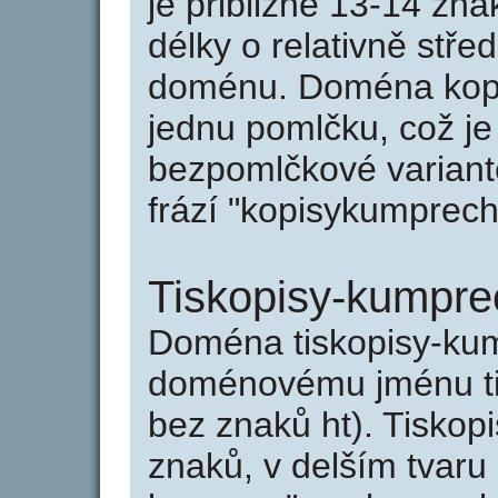
je přibližně 13-14 zna
délky o relativně stř
doménu. Doména kopi
jednu pomlčku, což je
bezpomlčkové variant
frází "kopisykumprech
Tiskopisy-kumpre
Doména tiskopisy-ku
doménovému jménu tis
bez znaků ht). Tiskop
znaků, v delším tvaru 