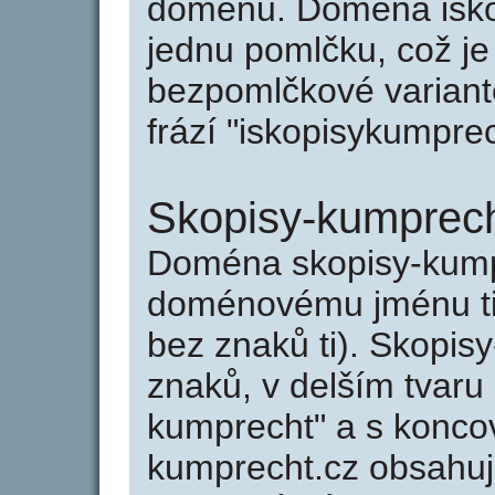
doménu. Doména isko
jednu pomlčku, což je
bezpomlčkové variant
frází "iskopisykumpre
Skopisy-kumprech
Doména skopisy-kump
doménovému jménu tis
bez znaků ti). Skopis
znaků, v delším tvaru 
kumprecht" a s konco
kumprecht.cz obsahu