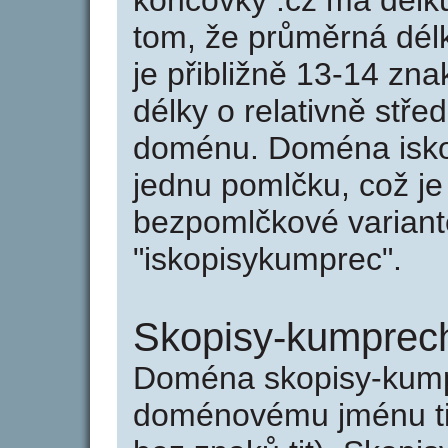
koncovky .cz má délk
tom, že průměrná dél
je přibližně 13-14 zna
délky o relativně stř
doménu. Doména isko
jednu pomlčku, což je
bezpomlčkové variantě
"iskopisykumprec".
Skopisy-kumprec
Doména skopisy-kump
doménovému jménu tis