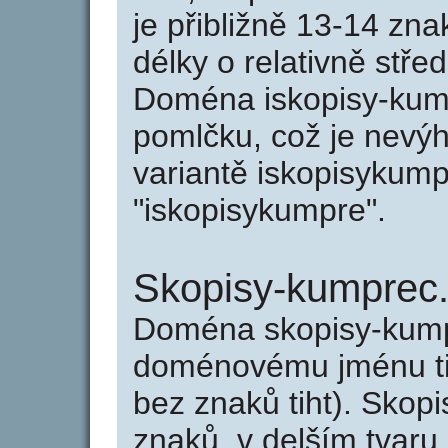
je přibližně 13-14 zna
délky o relativně stř
Doména iskopisy-kum
pomlčku, což je nevý
variantě iskopisykumpr
"iskopisykumpre".
Skopisy-kumprec
Doména skopisy-kump
doménovému jménu tis
bez znaků tiht). Skop
znaků, v delším tvaru 