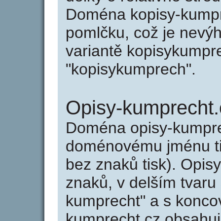
Doména kopisy-kumpr
pomlčku, což je nevý
variantě kopisykumpre
"kopisykumprech".
Opisy-kumprecht.
Doména opisy-kumpre
doménovému jménu tis
bez znaků tisk). Opis
znaků, v delším tvaru 
kumprecht" a s konco
kumprecht.cz obsahu