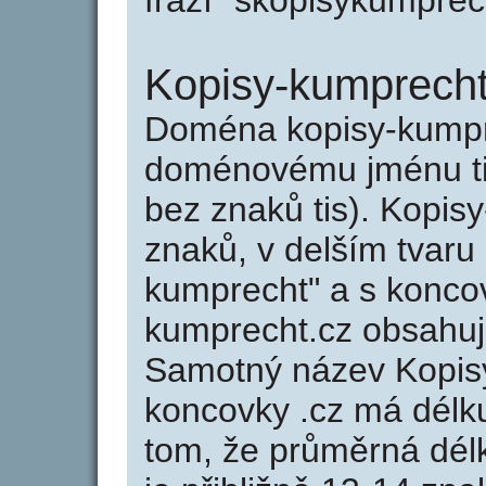
frází "skopisykumprec
Kopisy-kumprecht
Doména kopisy-kumpr
doménovému jménu tis
bez znaků tis). Kopis
znaků, v delším tvaru 
kumprecht" a s konco
kumprecht.cz obsahu
Samotný název Kopis
koncovky .cz má délk
tom, že průměrná dél