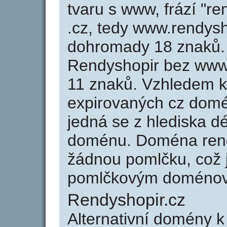
tvaru s www, frází "r
.cz, tedy www.rendysh
dohromady 18 znaků.
Rendyshopir bez www
11 znaků. Vzhledem k
expirovaných cz domén
jedná se z hlediska dé
doménu. Doména rend
žádnou pomlčku, což j
pomlčkovým doménov
Rendyshopir.cz
Alternativní domény 