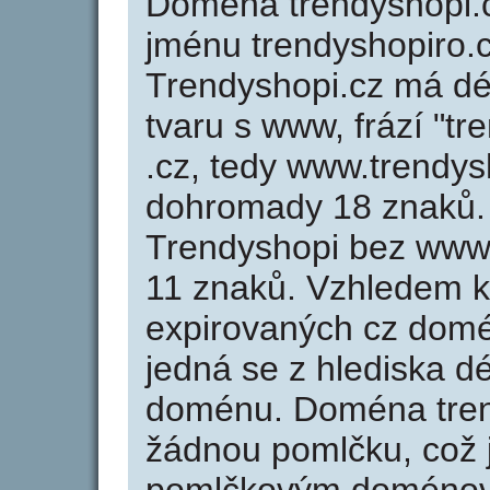
Doména trendyshopi
jménu trendyshopiro.c
Trendyshopi.cz má dé
tvaru s www, frází "t
.cz, tedy www.trendys
dohromady 18 znaků.
Trendyshopi bez www 
11 znaků. Vzhledem k
expirovaných cz domén
jedná se z hlediska dé
doménu. Doména tren
žádnou pomlčku, což j