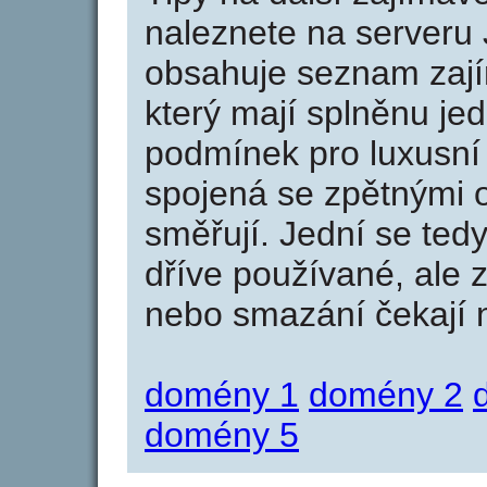
naleznete na serveru 
obsahuje seznam zaj
který mají splněnu jed
podmínek pro luxusní 
spojená se zpětnými 
směřují. Jední se tedy
dříve používané, ale 
nebo smazání čekají na
domény 1
domény 2
domény 5