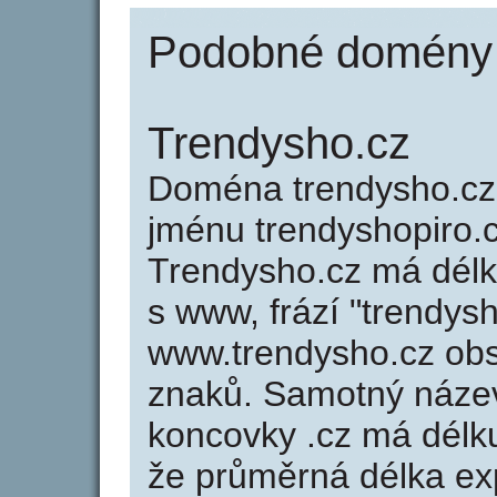
Podobné domény j
Trendysho.cz
Doména trendysho.c
jménu trendyshopiro.c
Trendysho.cz má délk
s www, frází "trendys
www.trendysho.cz ob
znaků. Samotný náze
koncovky .cz má délk
že průměrná délka ex