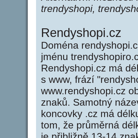
trendyshopi, trendysh
Rendyshopi.cz
Doména rendyshopi.
jménu trendyshopiro.c
Rendyshopi.cz má dél
s www, frází "rendysh
www.rendyshopi.cz o
znaků. Samotný náze
koncovky .cz má délk
tom, že průměrná dél
je přibližně 13-14 zna