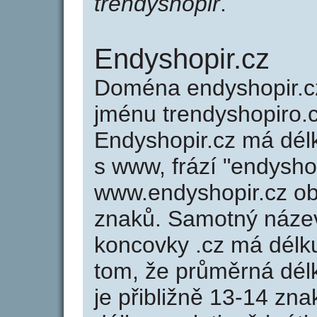
trendyshopir
.
Endyshopir.cz
Doména endyshopir.
jménu trendyshopiro.c
Endyshopir.cz má délk
s www, frází "endysho
www.endyshopir.cz o
znaků. Samotný náze
koncovky .cz má délk
tom, že průměrná dél
je přibližně 13-14 zna