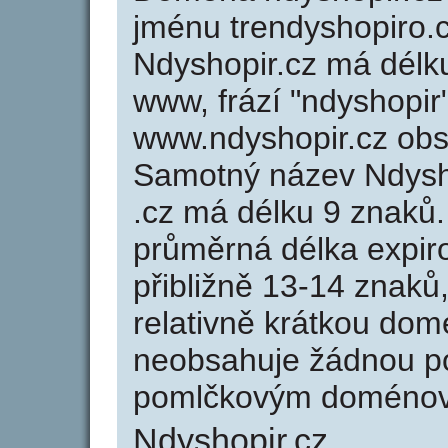
jménu trendyshopiro.c
Ndyshopir.cz má délku
www, frází "ndyshopir
www.ndyshopir.cz ob
Samotný název Ndysh
.cz má délku 9 znaků
průměrná délka expir
přibližně 13-14 znaků,
relativně krátkou do
neobsahuje žádnou po
pomlčkovým doménov
Ndyshopir.cz