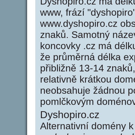
Dyshopiro.cz má délku
www, frází "dyshopiro
www.dyshopiro.cz ob
znaků. Samotný náze
koncovky .cz má délk
že průměrná délka ex
přibližně 13-14 znaků,
relativně krátkou do
neobsahuje žádnou po
pomlčkovým doménov
Dyshopiro.cz
Alternativní domény 