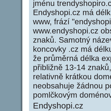
jménu trendyshopiro.cz
Endyshopi.cz má délku
www, frází "endyshopi
www.endyshopi.cz ob
znaků. Samotný náze
koncovky .cz má délk
že průměrná délka ex
přibližně 13-14 znaků,
relativně krátkou do
neobsahuje žádnou po
pomlčkovým doménov
Endyshopi.cz