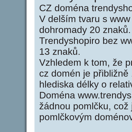
CZ doména trendyshop
V delším tvaru s www
dohromady 20 znaků.
Trendyshopiro bez ww
13 znaků.
Vzhledem k tom, že p
cz domén je přibližně
hlediska délky o rela
Doména www.trendysh
žádnou pomlčku, což j
pomlčkovým doménov