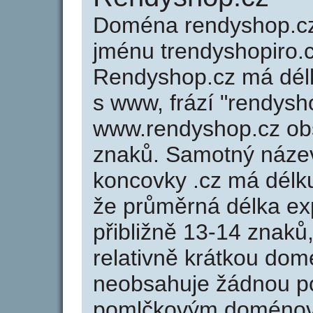
Doména rendyshop.c
jménu trendyshopiro.cz
Rendyshop.cz má délk
s www, frází "rendysh
www.rendyshop.cz ob
znaků. Samotný náz
koncovky .cz má délk
že průměrná délka ex
přibližně 13-14 znaků,
relativně krátkou do
neobsahuje žádnou po
pomlčkovým doménov