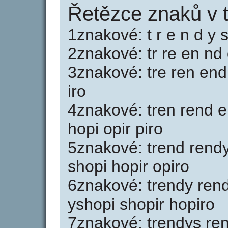
Řetězce znaků v 
1znakové: t r e n d y s
2znakové: tr re en nd 
3znakové: tre ren end
iro
4znakové: tren rend 
hopi opir piro
5znakové: trend rend
shopi hopir opiro
6znakové: trendy ren
yshopi shopir hopiro
7znakové: trendys r