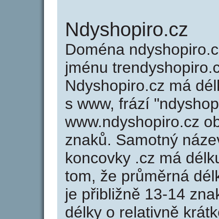
Ndyshopiro.cz
Doména ndyshopiro.
jménu trendyshopiro.c
Ndyshopiro.cz má délk
s www, frází "ndyshop
www.ndyshopiro.cz o
znaků. Samotný náze
koncovky .cz má délk
tom, že průměrná dél
je přibližně 13-14 zna
délky o relativně kr