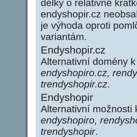
délky o relativně kr
endyshopir.cz neobsa
je výhoda oproti po
variantám.
Endyshopir.cz
Alternativní domény 
endyshopiro.cz, rendy
trendyshopir.cz
.
Endyshopir
Alternativní možnosti
endyshopiro, rendysho
trendyshopir
.