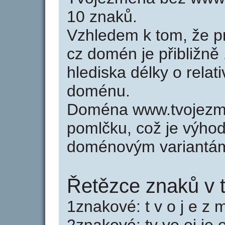
10 znaků.
Vzhledem k tom, že p
cz domén je přibližně
hlediska délky o relat
doménu.
Doména www.tvojezm
pomlčku, což je výho
doménovým variantá
Řetězce znaků v 
1znakové: t v o j e z 