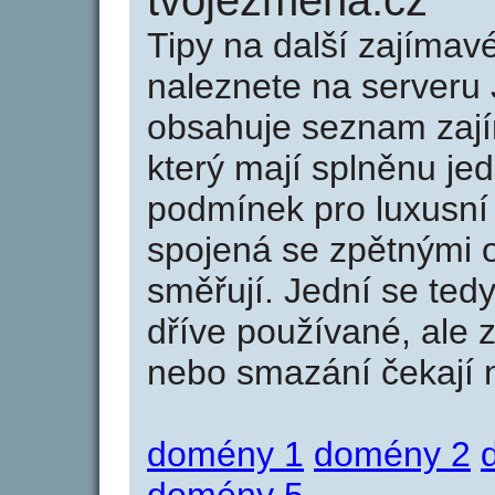
tvojezmena.cz
Tipy na další zajíma
naleznete na serveru 
obsahuje seznam zaj
který mají splněnu jed
podmínek pro luxusní 
spojená se zpětnými 
směřují. Jední se tedy
dříve používané, ale 
nebo smazání čekají na
domény 1
domény 2