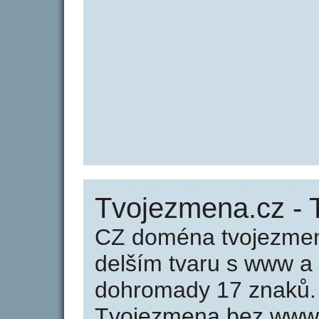
Tvojezmena.cz -
CZ doména tvojezmen
delším tvaru s www a
dohromady 17 znaků.
Tvojezmena bez www 