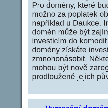
Pro domény, které bud
možno za poplatek obj
například u Daukce. I
domén může být zajím
investicím do komodit 
domény získáte invest
zmnohonásobit. Někte
mohou být nově zareg
prodloužené jejich pův