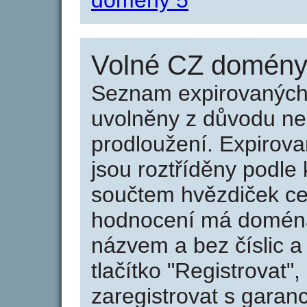
domény 5
Volné CZ domény 
Seznam expirovaných 
uvolněny z důvodu neu
prodloužení. Expirov
jsou roztříděny podle k
součtem hvězdiček ce
hodnocení má doména 
názvem a bez číslic a
tlačítko "Registrovat
zaregistrovat s garan