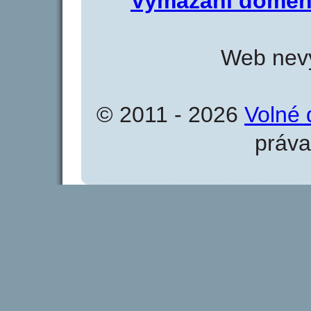
Vymazání domén
Web nevy
© 2011 - 2026
Volné 
práva