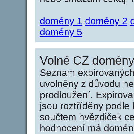
domény 1
domény 2
domény 5
Volné CZ domény 
Seznam expirovaných 
uvolněny z důvodu neu
prodloužení. Expirov
jsou roztříděny podle k
součtem hvězdiček ce
hodnocení má doména 