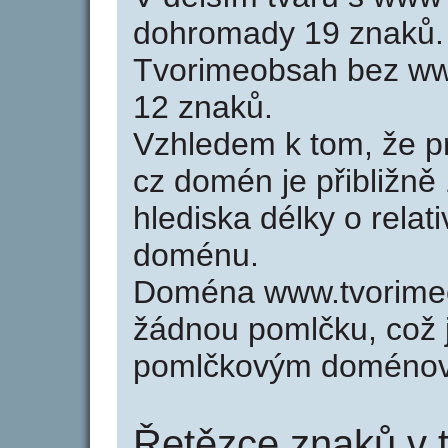
dohromady 19 znaků.
Tvorimeobsah bez ww
12 znaků.
Vzhledem k tom, že p
cz domén je přibližně
hlediska délky o relat
doménu.
Doména www.tvorime
žádnou pomlčku, což j
pomlčkovým doménov
Řetězce znaků v 