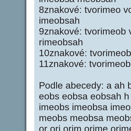
8znakové: tvorimeo v
imeobsah
9znakové: tvorimeob
rimeobsah
10znakové: tvorimeo
11znakové: tvorimeo
Podle abecedy: a ah 
eobs eobsa eobsah h 
imeobs imeobsa ime
meobs meobsa meobs
or ori orim orime ori