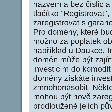
názvem a bez číslic a
tlačítko "Registrovat
zaregistrovat s garan
Pro domény, které bud
možno za poplatek obj
například u Daukce. I
domén může být zajím
investicím do komodit 
domény získáte invest
zmnohonásobit. Někte
mohou být nově zareg
prodloužené jejich pův