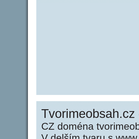
Tvorimeobsah.cz 
CZ doména tvorimeob
V delším tvaru s www