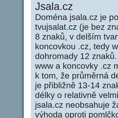
Jsala.cz
Doména jsala.cz je 
tvujsalat.cz (je bez z
8 znaků, v delším tvar
koncovkou .cz, tedy w
dohromady 12 znaků.
www a koncovky .cz 
k tom, že průměrná d
je přibližně 13-14 zna
délky o relativně ve
jsala.cz neobsahuje ž
výhoda oproti poml