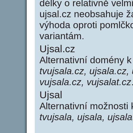
délky o relativně ve
ujsal.cz neobsahuje ž
výhoda oproti poml
variantám.
Ujsal.cz
Alternativní domény k
tvujsala.cz, ujsala.cz, 
vujsala.cz, vujsalat.cz
Ujsal
Alternativní možnosti 
tvujsala, ujsala, ujsala