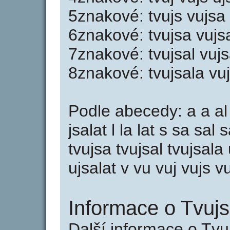
5znakové: tvujs vujsa u
6znakové: tvujsa vujsa
7znakové: tvujsal vujs
8znakové: tvujsala vuj
Podle abecedy: a a al al
jsalat l la lat s sa sal s
tvujsa tvujsal tvujsala 
ujsalat v vu vuj vujs v
Informace o Tvujsa
Další informace o Tvuj