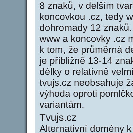
8 znaků, v delším tvar
koncovkou .cz, tedy w
dohromady 12 znaků.
www a koncovky .cz 
k tom, že průměrná d
je přibližně 13-14 zna
délky o relativně ve
tvujs.cz neobsahuje ž
výhoda oproti poml
variantám.
Tvujs.cz
Alternativní domény k