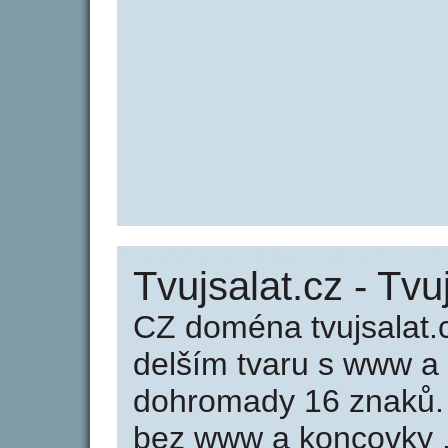
Tvujsalat.cz - Tvu
CZ doména tvujsalat.
delším tvaru s www a
dohromady 16 znaků.
bez www a koncovky .