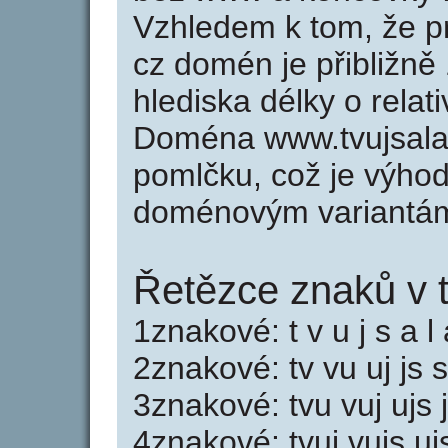
Vzhledem k tom, že p
cz domén je přibližně
hlediska délky o rela
Doména www.tvujsala
pomlčku, což je výho
doménovým variantá
Řetězce znaků v t
1znakové: t v u j s a l 
2znakové: tv vu uj js s
3znakové: tvu vuj ujs j
4znakové: tvuj vujs ujs