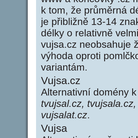
k tom, že průměrná d
je přibližně 13-14 zna
délky o relativně ve
vujsa.cz neobsahuje 
výhoda oproti poml
variantám.
Vujsa.cz
Alternativní domény 
tvujsal.cz, tvujsala.cz,
vujsalat.cz
.
Vujsa