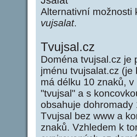
Jsalat
Alternativní možnosti 
vujsalat
.
Tvujsal.cz
Doména tvujsal.cz j
jménu tvujsalat.cz (je
má délku 10 znaků, v 
"tvujsal" a s koncovko
obsahuje dohromady 
Tvujsal bez www a ko
znaků. Vzhledem k to