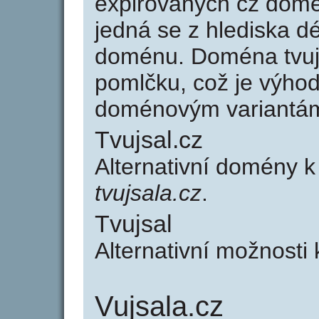
expirovaných cz domén
jedná se z hlediska dé
doménu. Doména tvuj
pomlčku, což je výho
doménovým variantá
Tvujsal.cz
Alternativní domény k
tvujsala.cz
.
Tvujsal
Alternativní možnosti 
Vujsala.cz