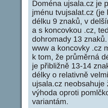
Doména ujsala.cz je
jménu tvujsalat.cz (je
délku 9 znaků, v delší
a s koncovkou .cz, te
dohromady 13 znaků.
www a koncovky .cz 
k tom, že průměrná d
je přibližně 13-14 zna
délky o relativně ve
ujsala.cz neobsahuje
výhoda oproti poml
variantám.