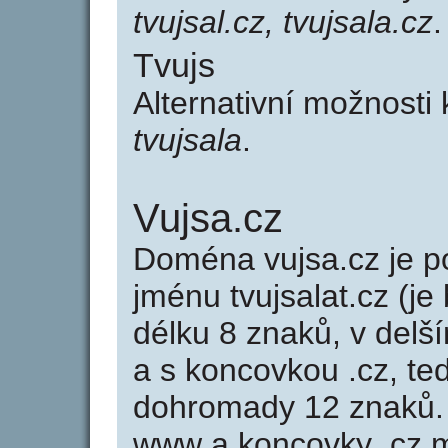
tvujsal.cz, tvujsala.cz
.
Tvujs
Alternativní možnosti 
tvujsala
.
Vujsa.cz
Doména vujsa.cz je
jménu tvujsalat.cz (je
délku 8 znaků, v delší
a s koncovkou .cz, t
dohromady 12 znaků.
www a koncovky .cz 