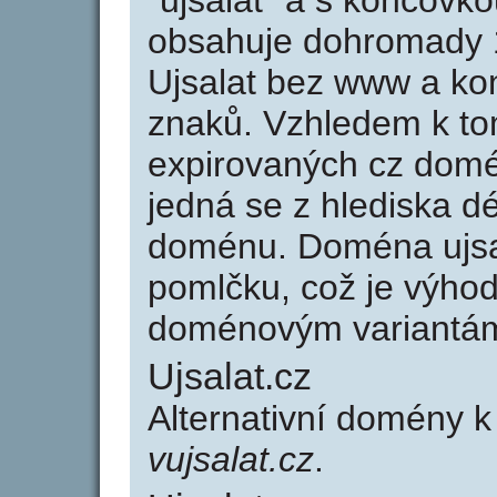
"ujsalat" a s koncovko
obsahuje dohromady 
Ujsalat bez www a ko
znaků. Vzhledem k to
expirovaných cz domén
jedná se z hlediska dé
doménu. Doména ujsa
pomlčku, což je výho
doménovým variantá
Ujsalat.cz
Alternativní domény k
vujsalat.cz
.