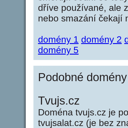
dříve používané, ale 
nebo smazání čekají na
domény 1
domény 2
domény 5
Podobné domény j
Tvujs.cz
Doména tvujs.cz je 
tvujsalat.cz (je bez z