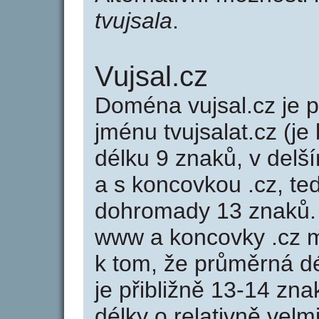
tvujsala
.
Vujsal.cz
Doména vujsal.cz je
jménu tvujsalat.cz (je
délku 9 znaků, v delší
a s koncovkou .cz, te
dohromady 13 znaků.
www a koncovky .cz 
k tom, že průměrná d
je přibližně 13-14 zna
délky o relativně ve