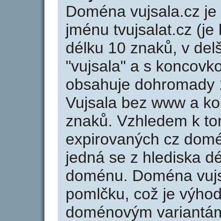
Doména vujsala.cz j
jménu tvujsalat.cz (je
délku 10 znaků, v del
"vujsala" a s koncovk
obsahuje dohromady 
Vujsala bez www a ko
znaků. Vzhledem k to
expirovaných cz domén
jedná se z hlediska dé
doménu. Doména vujs
pomlčku, což je výho
doménovým variantá