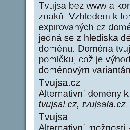
Tvujsa bez www a kon
znaků. Vzhledem k to
expirovaných cz domén
jedná se z hlediska dé
doménu. Doména tvuj
pomlčku, což je výho
doménovým variantá
Tvujsa.cz
Alternativní domény k
tvujsal.cz, tvujsala.cz
.
Tvujsa
Alternativní možnosti