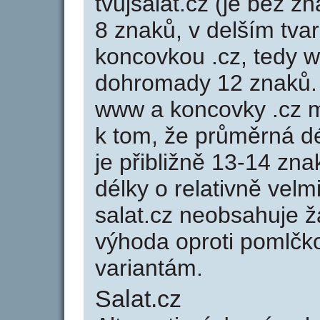
tvujsalat.cz (je bez z
8 znaků, v delším tvar
koncovkou .cz, tedy 
dohromady 12 znaků.
www a koncovky .cz 
k tom, že průměrná d
je přibližně 13-14 zna
délky o relativně ve
salat.cz neobsahuje 
výhoda oproti poml
variantám.
Salat.cz