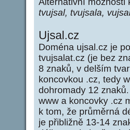
Alternativní možnosti
tvujsal, tvujsala, vujsa
Ujsal.cz
Doména ujsal.cz je 
tvujsalat.cz (je bez z
8 znaků, v delším tvar
koncovkou .cz, tedy w
dohromady 12 znaků.
www a koncovky .cz 
k tom, že průměrná d
je přibližně 13-14 zna