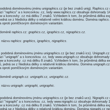
podobná doménovému jménu unigraphics.cz (je bez znaků unig). Raphics.cz 
rází "raphics" a s koncovkou .cz, tedy www.raphics.cz obsahuje dohromady 
w a koncovky .cz má délku 7 znaků. Vzhledem k tom, že průměrná délka ex
 jedná se z hlediska délky o relativně velmi krátkou doménu. Doména raphic
da oproti pomlčkovým doménovým variantám.
 doméně raphics.cz:
graphics.cz, igraphics.cz, nigraphics.cz
.
k názvu raphics:
graphics, igraphics, nigraphics
.
 podobná doménovému jménu unigraphics.cz (je bez znaků ics). Unigraph.cz
rází "unigraph" a s koncovkou .cz, tedy www.unigraph.cz obsahuje dohromad
ww a koncovky .cz má délku 8 znaků. Vzhledem k tom, že průměrná délka e
ků, jedná se z hlediska délky o relativně krátkou doménu. Doména unigraph.
da oproti pomlčkovým doménovým variantám.
 doméně unigraph.cz:
unigraphi.cz, unigraphic.cz
.
k názvu unigraph:
unigraphi, unigraphic
.
 podobná doménovému jménu unigraphics.cz (je bez znaků ucs). Nigraphi.cz 
rází "nigraphi" a s koncovkou .cz, tedy www.nigraphi.cz obsahuje dohromady
w a koncovky .cz má délku 8 znaků. Vzhledem k tom, že průměrná délka ex
 jedná se z hlediska délky o relativně krátkou doménu. Doména nigraphi.cz 