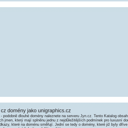
cz domény jako unigraphics.cz
é - podobně dlouhé domény naleznete na serveru Jyn.cz. Tento Katalog obsa
jmen, který mají splněnu jednu z nejdůležitějších podmínek pro luxusní dom
kazy, které na doménu směřují. Jední se tedy o domény, které již byly dříve