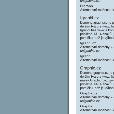
unigraphic.cz
.
Nigraph
Alternativní možnosti 
Igraphi.cz
Doména igraphi.cz je 
delším tvaru s www, f
Igraphi bez www a kon
přibližně 13-14 znaků,
pomlčku, což je výho
Igraphi.cz
Alternativní domény k
unigraphic.cz
.
Igraphi
Alternativní možnosti 
Graphic.cz
Doména graphic.cz je 
delším tvaru s www, f
název Graphic bez www
přibližně 13-14 znaků,
pomlčku, což je výho
Graphic.cz
Alternativní domény k
unigraphic.cz
.
Graphic
Alternativní možnosti 