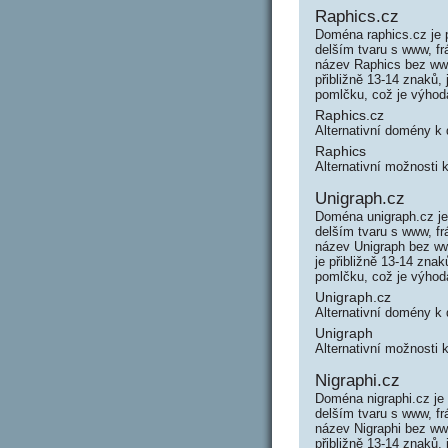
Raphics.cz
Doména raphics.cz je 
delším tvaru s www, f
název Raphics bez ww
přibližně 13-14 znaků,
pomlčku, což je výho
Raphics.cz
Alternativní domény k
Raphics
Alternativní možnosti 
Unigraph.cz
Doména unigraph.cz je
delším tvaru s www, f
název Unigraph bez w
je přibližně 13-14 zna
pomlčku, což je výho
Unigraph.cz
Alternativní domény k
Unigraph
Alternativní možnosti 
Nigraphi.cz
Doména nigraphi.cz je
delším tvaru s www, f
název Nigraphi bez ww
přibližně 13-14 znaků,