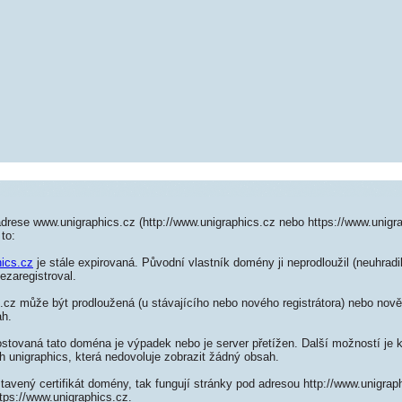
drese www.unigraphics.cz (http://www.unigraphics.cz nebo https://www.unigr
to:
hics.cz
je stále expirovaná. Původní vlastník domény ji neprodloužil (neuhradi
ezaregistroval.
cz může být prodloužená (u stávajícího nebo nového registrátora) nebo nově 
ah.
ostovaná tato doména je výpadek nebo je server přetížen. Další možností je k
h unigraphics, která nedovoluje zobrazit žádný obsah.
tavený certifikát domény, tak fungují stránky pod adresou http://www.unigra
tps://www.unigraphics.cz.