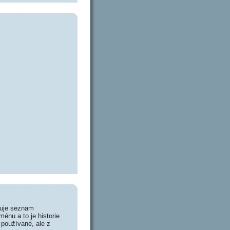
huje seznam
énu a to je historie
 používané, ale z