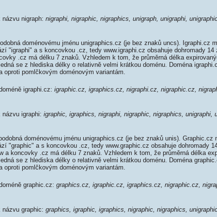
k názvu nigraph:
nigraphi, nigraphic, nigraphics, unigraph, unigraphi, unigraphi
podobná doménovému jménu unigraphics.cz (je bez znaků uncs). Igraphi.cz m
rází "igraphi" a s koncovkou .cz, tedy www.igraphi.cz obsahuje dohromady 1
covky .cz má délku 7 znaků. Vzhledem k tom, že průměrná délka expirovan
 jedná se z hlediska délky o relativně velmi krátkou doménu. Doména igraphi
da oproti pomlčkovým doménovým variantám.
 doméně igraphi.cz:
igraphic.cz, igraphics.cz, nigraphi.cz, nigraphic.cz, nigrap
k názvu igraphi:
igraphic, igraphics, nigraphi, nigraphic, nigraphics, unigraphi, 
podobná doménovému jménu unigraphics.cz (je bez znaků unis). Graphic.cz 
rází "graphic" a s koncovkou .cz, tedy www.graphic.cz obsahuje dohromady 
 a koncovky .cz má délku 7 znaků. Vzhledem k tom, že průměrná délka ex
 jedná se z hlediska délky o relativně velmi krátkou doménu. Doména graphi
da oproti pomlčkovým doménovým variantám.
 doméně graphic.cz:
graphics.cz, igraphic.cz, igraphics.cz, nigraphic.cz, nigr
k názvu graphic:
graphics, igraphic, igraphics, nigraphic, nigraphics, unigraphi