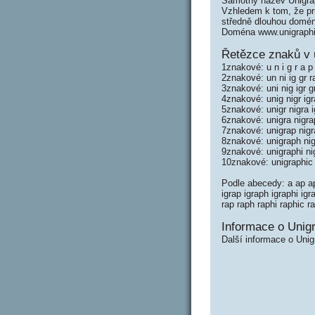
Samotný název Unigra
Vzhledem k tom, že prů
středně dlouhou domé
Doména www.unigraphi
Řetězce znaků v 
1znakové: u n i g r a p 
2znakové: un ni ig gr r
3znakové: uni nig igr g
4znakové: unig nigr igr
5znakové: unigr nigra i
6znakové: unigra nigra
7znakové: unigrap nigr
8znakové: unigraph nig
9znakové: unigraphi ni
10znakové: unigraphic 
Podle abecedy: a ap aph
igrap igraph igraphi igr
rap raph raphi raphic r
Informace o Unigr
Další informace o Unig