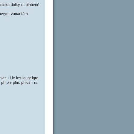
iska délky o relativně
novým variantám.
 i i ic ics ig igr igra
 ph phi phic phics r ra