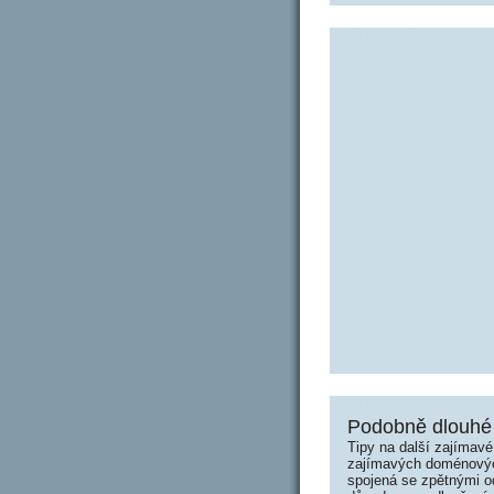
Podobně dlouhé 
Tipy na další zajímav
zajímavých doménových 
spojená se zpětnými od