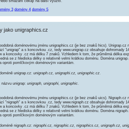
ebo smazání čekají na další využití.
omény 3
domény 4
domény 5
jako unigraphics.cz
podobná doménovému jménu unigraphics.cz (je bez znaků hics). Unigrap.cz 
rází "unigrap" a s koncovkou .cz, tedy www.unigrap.cz obsahuje dohromady 
 a koncovky .cz má délku 7 znaků. Vzhledem k tom, že průměrná délka exp
 jedná se z hlediska délky o relativně velmi krátkou doménu. Doména unigra
da oproti pomlčkovým doménovým variantám.
 doméně unigrap.cz:
unigraph.cz, unigraphi.cz, unigraphic.cz
.
k názvu unigrap:
unigraph, unigraphi, unigraphic
.
podobná doménovému jménu unigraphics.cz (je bez znaků uics). Nigraph.cz 
rází "nigraph" a s koncovkou .cz, tedy www.nigraph.cz obsahuje dohromady 
 a koncovky .cz má délku 7 znaků. Vzhledem k tom, že průměrná délka exp
 jedná se z hlediska délky o relativně velmi krátkou doménu. Doména nigrap
da oproti pomlčkovým doménovým variantám.
 doméně nigraph.cz:
nigraphi.cz, nigraphic.cz, nigraphics.cz, unigraph.cz, uni