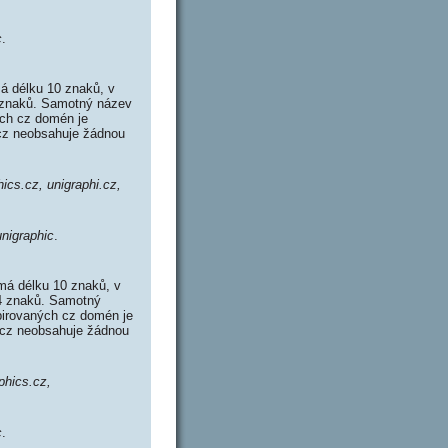
c
.
á délku 10 znaků, v
4 znaků. Samotný název
ých cz domén je
.cz neobsahuje žádnou
hics.cz, unigraphi.cz,
unigraphic
.
má délku 10 znaků, v
14 znaků. Samotný
pirovaných cz domén je
c.cz neobsahuje žádnou
aphics.cz,
c
.