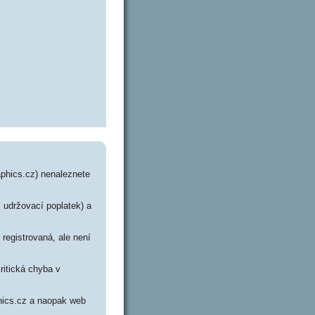
aphics.cz) nenaleznete
l udržovací poplatek) a
registrovaná, ale není
ritická chyba v
phics.cz a naopak web