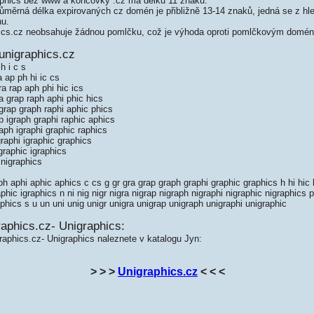
phics bez www a koncovky .cz má délku 11 znaků.
měrná délka expirovaných cz domén je přibližně 13-14 znaků, jedná se z hled
nu.
cs.cz neobsahuje žádnou pomlčku, což je výhoda oproti pomlčkovým domé
unigraphics.cz
h i c s
a ap ph hi ic cs
ra rap aph phi hic ics
a grap raph aphi phic hics
grap graph raphi aphic phics
p igraph graphi raphic aphics
aph igraphi graphic raphics
raphi igraphic graphics
graphic igraphics
nigraphics
 aphi aphic aphics c cs g gr gra grap graph graphi graphic graphics h hi hic hics
aphic igraphics n ni nig nigr nigra nigrap nigraph nigraphi nigraphic nigraphics p
aphics s u un uni unig unigr unigra unigrap unigraph unigraphi unigraphic
aphics.cz- Unigraphics:
raphics.cz- Unigraphics naleznete v katalogu Jyn:
> > >
Unigraphics.cz
< < <