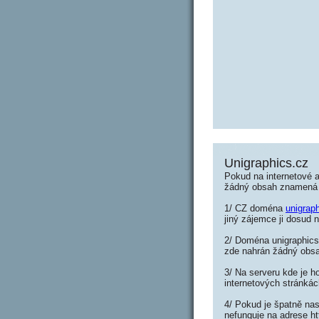
Unigraphics.cz
Pokud na internetové a
žádný obsah znamená 
1/ CZ doména
unigrap
jiný zájemce ji dosud n
2/ Doména unigraphics.
zde nahrán žádný obs
3/ Na serveru kde je h
internetových stránkác
4/ Pokud je špatně nas
nefunguje na adrese ht