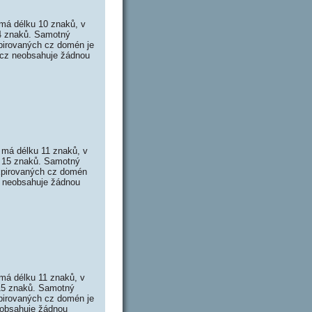
má délku 10 znaků, v
14 znaků. Samotný
pirovaných cz domén je
s.cz neobsahuje žádnou
 má délku 11 znaků, v
y 15 znaků. Samotný
xpirovaných cz domén
cz neobsahuje žádnou
má délku 11 znaků, v
 15 znaků. Samotný
pirovaných cz domén je
neobsahuje žádnou