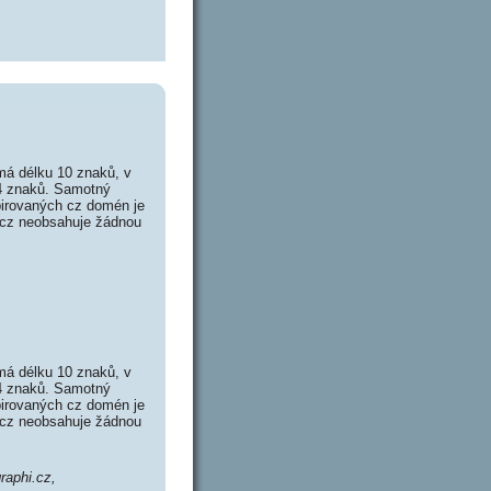
má délku 10 znaků, v
14 znaků. Samotný
irovaných cz domén je
p.cz neobsahuje žádnou
má délku 10 znaků, v
14 znaků. Samotný
irovaných cz domén je
h.cz neobsahuje žádnou
graphi.cz,