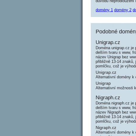
důvodu neprodloužení n
domény 1
domény 2
d
Podobné domény 
Unigrap.cz
Doména unigrap.cz je 
delším tvaru s www, f
název Unigrap bez www
přibližně 13-14 znaků,
pomlčku, což je výho
Unigrap.cz
Alternativní domény k
Unigrap
Alternativní možnosti 
Nigraph.cz
Doména nigraph.cz je 
delším tvaru s www, f
název Nigraph bez www
přibližně 13-14 znaků,
pomlčku, což je výho
Nigraph.cz
Alternativní domény k