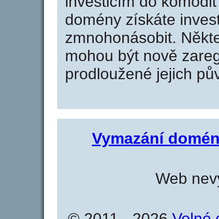
investicím do komodit 
domény získáte invest
zmnohonásobit. Někte
mohou být nově zareg
prodloužené jejich pův
Vymazání domén
Web nevy
© 2011 - 2026
Volné 