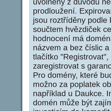
uvolněny z důvodu neu
prodloužení. Expirov
jsou roztříděny podle k
součtem hvězdiček ce
hodnocení má doména 
názvem a bez číslic a
tlačítko "Registrovat
zaregistrovat s garan
Pro domény, které bud
možno za poplatek obj
například u Daukce. I
domén může být zajím