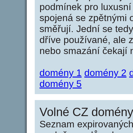
podmínek pro luxusní 
spojená se zpětnými 
směřují. Jední se tedy
dříve používané, ale 
nebo smazání čekají na
domény 1
domény 2
domény 5
Volné CZ domény 
Seznam expirovaných 