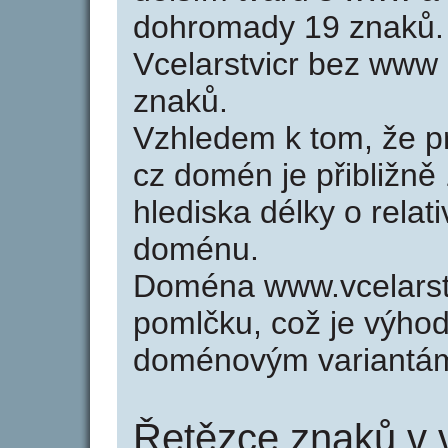
dohromady 19 znaků.
Vcelarstvicr bez www
znaků.
Vzhledem k tom, že p
cz domén je přibližně
hlediska délky o relat
doménu.
Doména www.vcelarst
pomlčku, což je výho
doménovým variantá
Řetězce znaků v v