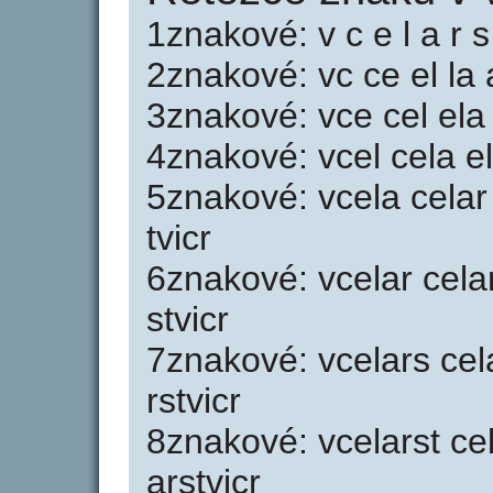
1znakové: v c e l a r s 
2znakové: vc ce el la ar
3znakové: vce cel ela la
4znakové: vcel cela elar
5znakové: vcela celar e
tvicr
6znakové: vcelar celars
stvicr
7znakové: vcelars celar
rstvicr
8znakové: vcelarst cela
arstvicr