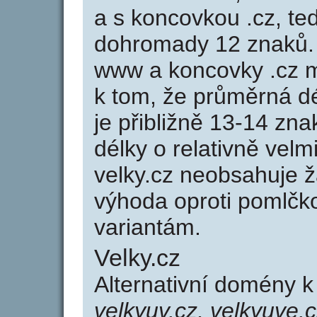
a s koncovkou .cz, te
dohromady 12 znaků.
www a koncovky .cz 
k tom, že průměrná d
je přibližně 13-14 zna
délky o relativně ve
velky.cz neobsahuje 
výhoda oproti poml
variantám.
Velky.cz
Alternativní domény 
velkyuv.cz, velkyuve.