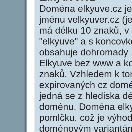
Doména elkyuve.cz 
jménu velkyuver.cz (j
má délku 10 znaků, v 
"elkyuve" a s koncovk
obsahuje dohromady 
Elkyuve bez www a ko
znaků. Vzhledem k to
expirovaných cz domén
jedná se z hlediska dé
doménu. Doména elky
pomlčku, což je výho
doménovým variantá