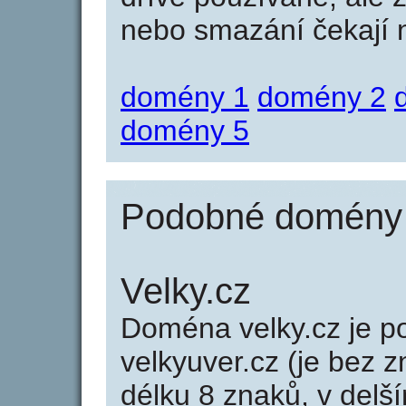
nebo smazání čekají na
domény 1
domény 2
domény 5
Podobné domény j
Velky.cz
Doména velky.cz je
velkyuver.cz (je bez 
délku 8 znaků, v delší