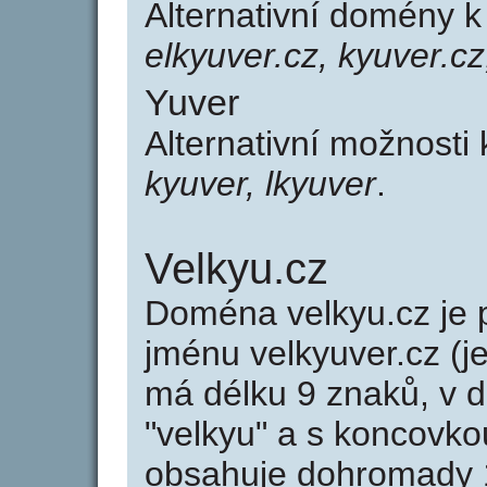
Alternativní domény 
elkyuver.cz, kyuver.cz
Yuver
Alternativní možnosti
kyuver, lkyuver
.
Velkyu.cz
Doména velkyu.cz j
jménu velkyuver.cz (j
má délku 9 znaků, v d
"velkyu" a s koncovko
obsahuje dohromady 