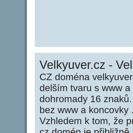
Velkyuver.cz - Ve
CZ doména velkyuver.
delším tvaru s www a
dohromady 16 znaků.
bez www a koncovky .
Vzhledem k tom, že p
cz domén je přibližně