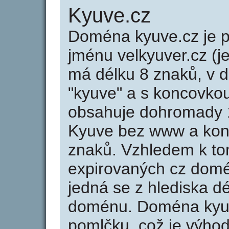
Kyuve.cz
Doména kyuve.cz je
jménu velkyuver.cz (j
má délku 8 znaků, v d
"kyuve" a s koncovkou
obsahuje dohromady 
Kyuve bez www a kon
znaků. Vzhledem k to
expirovaných cz domén
jedná se z hlediska dé
doménu. Doména kyu
pomlčku, což je výho