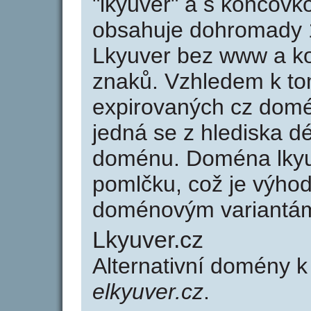
"lkyuver" a s koncovk
obsahuje dohromady 
Lkyuver bez www a ko
znaků. Vzhledem k to
expirovaných cz domén
jedná se z hlediska dé
doménu. Doména lkyu
pomlčku, což je výho
doménovým variantá
Lkyuver.cz
Alternativní domény k
elkyuver.cz
.