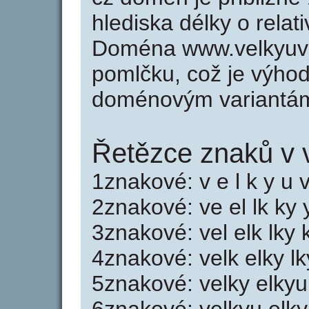
hlediska délky o rela
Doména www.velkyuve
pomlčku, což je výho
doménovým variantá
Řetězce znaků v 
1znakové: v e l k y u v
2znakové: ve el lk ky 
3znakové: vel elk lky 
4znakové: velk elky l
5znakové: velky elkyu