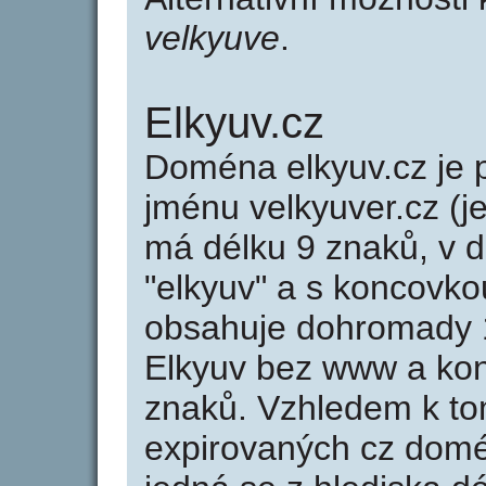
velkyuve
.
Elkyuv.cz
Doména elkyuv.cz j
jménu velkyuver.cz (j
má délku 9 znaků, v d
"elkyuv" a s koncovko
obsahuje dohromady 
Elkyuv bez www a kon
znaků. Vzhledem k to
expirovaných cz domén