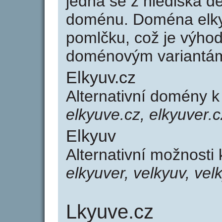
jedná se z hlediska dé
doménu. Doména elky
pomlčku, což je výho
doménovým variantá
Elkyuv.cz
Alternativní domény k
elkyuve.cz, elkyuver.c
Elkyuv
Alternativní možnosti
elkyuver, velkyuv, vel
Lkyuve.cz