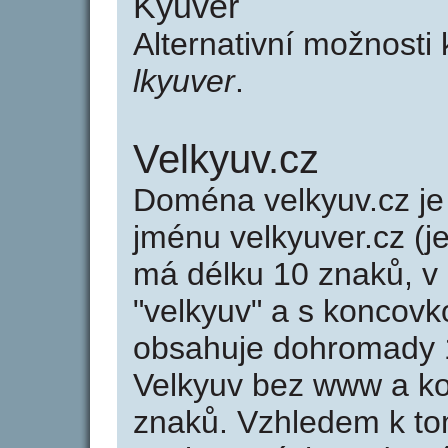
Kyuver
Alternativní možnosti
lkyuver
.
Velkyuv.cz
Doména velkyuv.cz 
jménu velkyuver.cz (j
má délku 10 znaků, v 
"velkyuv" a s koncovk
obsahuje dohromady 
Velkyuv bez www a ko
znaků. Vzhledem k to