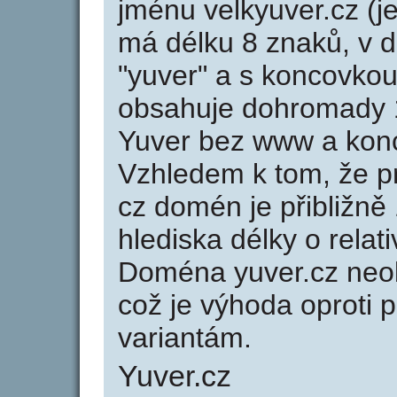
jménu velkyuver.cz (j
má délku 8 znaků, v d
"yuver" a s koncovkou
obsahuje dohromady 
Yuver bez www a konc
Vzhledem k tom, že p
cz domén je přibližně
hlediska délky o rela
Doména yuver.cz neo
což je výhoda oprot
variantám.
Yuver.cz