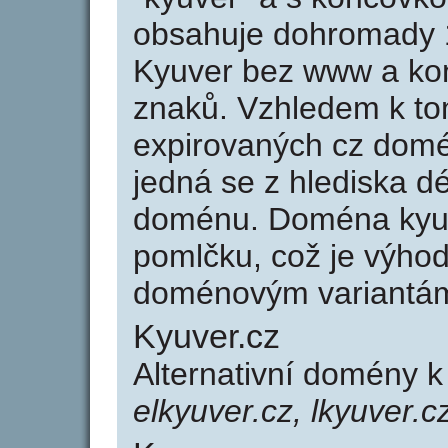
obsahuje dohromady 
Kyuver bez www a kon
znaků. Vzhledem k to
expirovaných cz domén
jedná se z hlediska dé
doménu. Doména kyuv
pomlčku, což je výho
doménovým variantá
Kyuver.cz
Alternativní domény 
elkyuver.cz, lkyuver.c