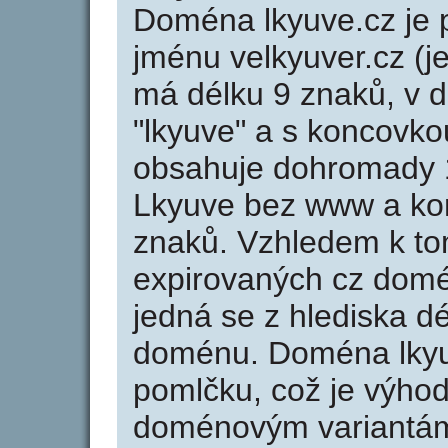
Doména lkyuve.cz j
jménu velkyuver.cz (j
má délku 9 znaků, v d
"lkyuve" a s koncovko
obsahuje dohromady 
Lkyuve bez www a kon
znaků. Vzhledem k to
expirovaných cz domén
jedná se z hlediska dé
doménu. Doména lkyu
pomlčku, což je výho
doménovým variantá