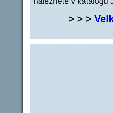
naleznete v katalogu 
> > >
Vel