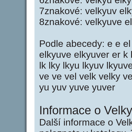
6znakové: velkyu elky
7znakové: velkyuv elk
8znakové: velkyuve e
Podle abecedy: e e el 
elkyuve elkyuver er k
lk lky lkyu lkyuv lkyuv
ve ve vel velk velky v
yu yuv yuve yuver
Informace o Velky
Další informace o Vel