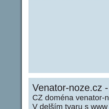
Venator-noze.cz 
CZ doména venator-n
V delším tvaru s www