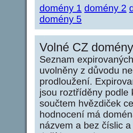
domény 1
domény 2
domény 5
Volné CZ domény 
Seznam expirovaných 
uvolněny z důvodu neu
prodloužení. Expirov
jsou roztříděny podle k
součtem hvězdiček ce
hodnocení má doména 
názvem a bez číslic a