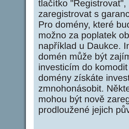
tlačítko "Registrovat
zaregistrovat s garan
Pro domény, které bud
možno za poplatek obj
například u Daukce. I
domén může být zajím
investicím do komodit 
domény získáte invest
zmnohonásobit. Někte
mohou být nově zareg
prodloužené jejich pův