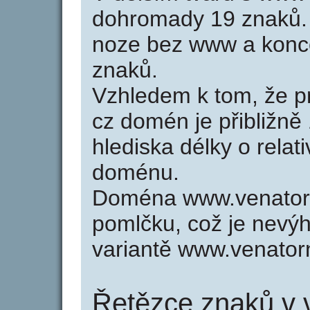
dohromady 19 znaků.
noze bez www a konco
znaků.
Vzhledem k tom, že p
cz domén je přibližně
hlediska délky o relat
doménu.
Doména www.venator-
pomlčku, což je nevý
variantě www.venator
Řetězce znaků v 