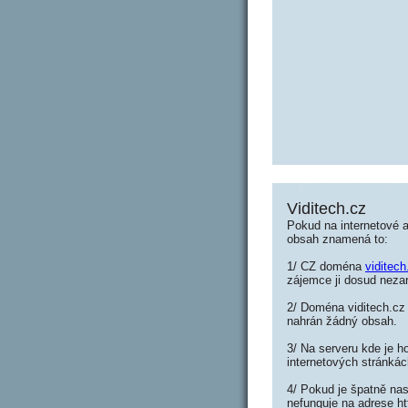
Viditech.cz
Pokud na internetové a
obsah znamená to:
1/ CZ doména
viditech
zájemce ji dosud nezar
2/ Doména viditech.cz 
nahrán žádný obsah.
3/ Na serveru kde je h
internetových stránkác
4/ Pokud je špatně nas
nefunguje na adrese ht