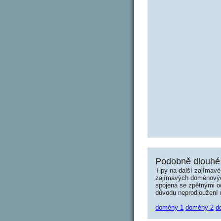
Podobně dlouhé 
Tipy na další zajímav
zajímavých doménových 
spojená se zpětnými od
důvodu neprodloužení n
domény 1
domény 2
d