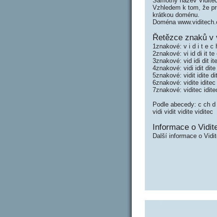
Samotný název Vidite
Vzhledem k tom, že prů
krátkou doménu.
Doména www.viditech.
Řetězce znaků v 
1znakové: v i d i t e c 
2znakové: vi id di it te
3znakové: vid idi dit it
4znakové: vidi idit dite
5znakové: vidit idite di
6znakové: vidite iditec
7znakové: viditec idite
Podle abecedy: c ch d di 
vidi vidit vidite viditec
Informace o Vidit
Další informace o Vidi