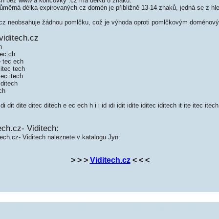
ch bez www a koncovky .cz má délku 8 znaků.
měrná délka expirovaných cz domén je přibližně 13-14 znaků, jedná se z hled
cz neobsahuje žádnou pomlčku, což je výhoda oproti pomlčkovým doménový
viditech.cz
h
 ec ch
e tec ech
 itec tech
tec itech
 ditech
ch
dit dite ditec ditech e ec ech h i i id idi idit idite iditec iditech it ite itec itech
ech.cz- Viditech:
tech.cz- Viditech naleznete v katalogu Jyn:
> > >
Viditech.cz
< < <