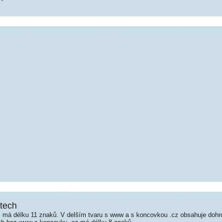
itech
 má délku 11 znaků. V delším tvaru s www a s koncovkou .cz obsahuje doh