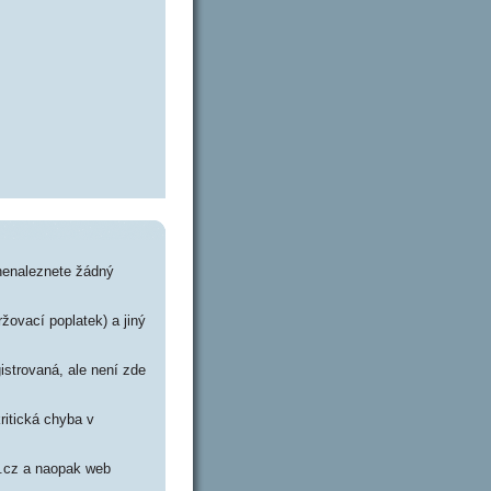
 nenaleznete žádný
ržovací poplatek) a jiný
istrovaná, ale není zde
ritická chyba v
ch.cz a naopak web