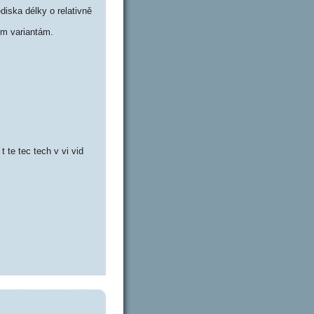
iska délky o relativně
m variantám.
 t te tec tech v vi vid