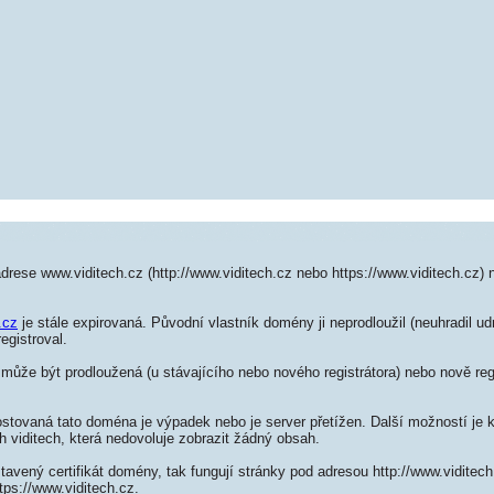
drese www.viditech.cz (http://www.viditech.cz nebo https://www.viditech.cz)
.cz
je stále expirovaná. Původní vlastník domény ji neprodloužil (neuhradil ud
egistroval.
může být prodloužená (u stávajícího nebo nového registrátora) nebo nově reg
ostovaná tato doména je výpadek nebo je server přetížen. Další možností je k
h viditech, která nedovoluje zobrazit žádný obsah.
tavený certifikát domény, tak fungují stránky pod adresou http://www.vidite
tps://www.viditech.cz.