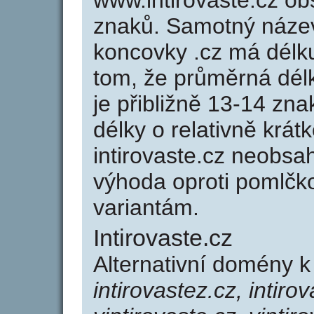
www.intirovaste.cz o
znaků. Samotný název
koncovky .cz má délk
tom, že průměrná dél
je přibližně 13-14 zna
délky o relativně kr
intirovaste.cz neobsa
výhoda oproti poml
variantám.
Intirovaste.cz
Alternativní domény k
intirovastez.cz, intiro