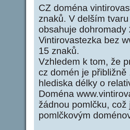
CZ doména vintirovas
znaků. V delším tvar
obsahuje dohromady 
Vintirovastezka bez 
15 znaků.
Vzhledem k tom, že p
cz domén je přibližně
hlediska délky o rela
Doména www.vintirov
žádnou pomlčku, což j
pomlčkovým doménov