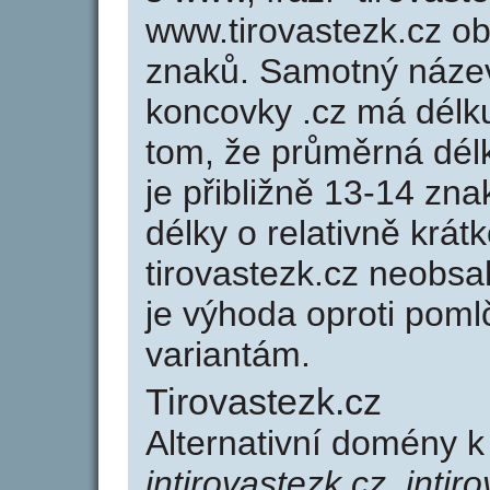
www.tirovastezk.cz o
znaků. Samotný náze
koncovky .cz má délk
tom, že průměrná dél
je přibližně 13-14 zna
délky o relativně kr
tirovastezk.cz neobs
je výhoda oproti po
variantám.
Tirovastezk.cz
Alternativní domény k
intirovastezk.cz, intir