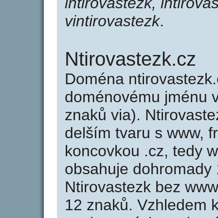
intirovastezk, intirova
vintirovastezk
.
Ntirovastezk.cz
Doména ntirovastezk.
doménovému jménu vin
znaků via). Ntirovast
delším tvaru s www, fr
koncovkou .cz, tedy w
obsahuje dohromady 
Ntirovastezk bez www
12 znaků. Vzhledem k