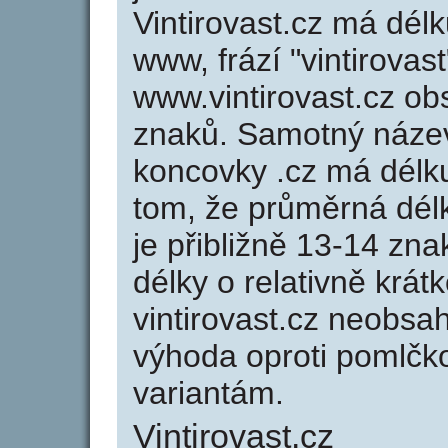
Vintirovast.cz má délk
www, frází "vintirovas
www.vintirovast.cz o
znaků. Samotný název
koncovky .cz má délk
tom, že průměrná dél
je přibližně 13-14 zna
délky o relativně kr
vintirovast.cz neobsa
výhoda oproti poml
variantám.
Vintirovast.cz