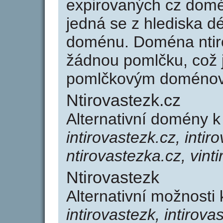
expirovaných cz domén
jedná se z hlediska dé
doménu. Doména ntir
žádnou pomlčku, což j
pomlčkovým doménov
Ntirovastezk.cz
Alternativní domény k
intirovastezk.cz, intir
ntirovastezka.cz, vint
Ntirovastezk
Alternativní možnosti 
intirovastezk, intirova