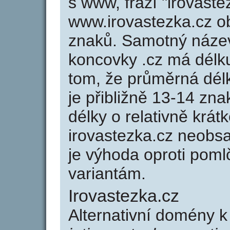
s www, frází "irovaste
www.irovastezka.cz 
znaků. Samotný náze
koncovky .cz má délk
tom, že průměrná dél
je přibližně 13-14 zna
délky o relativně kr
irovastezka.cz neobs
je výhoda oproti po
variantám.
Irovastezka.cz
Alternativní domény k