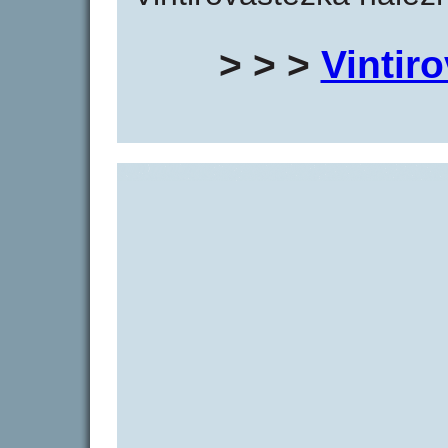
> > >
Vintir