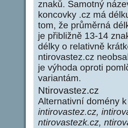
znaků. Samotný náze
koncovky .cz má délk
tom, že průměrná dél
je přibližně 13-14 zna
délky o relativně kr
ntirovastez.cz neobs
je výhoda oproti po
variantám.
Ntirovastez.cz
Alternativní domény k
intirovastez.cz, intiro
ntirovastezk.cz, ntirov