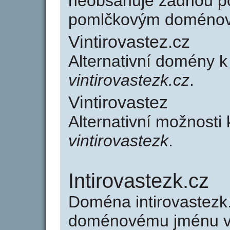
neobsahuje žádnou po
pomlčkovým doménov
Vintirovastez.cz
Alternativní domény k
vintirovastezk.cz
.
Vintirovastez
Alternativní možnosti 
vintirovastezk
.
Intirovastezk.cz
Doména intirovastezk
doménovému jménu vin