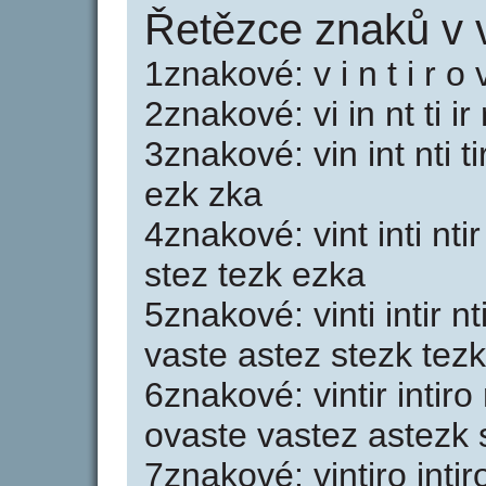
Řetězce znaků v v
1znakové: v i n t i r o 
2znakové: vi in nt ti ir
3znakové: vin int nti ti
ezk zka
4znakové: vint inti nti
stez tezk ezka
5znakové: vinti intir nt
vaste astez stezk tez
6znakové: vintir intiro
ovaste vastez astezk 
7znakové: vintiro intir