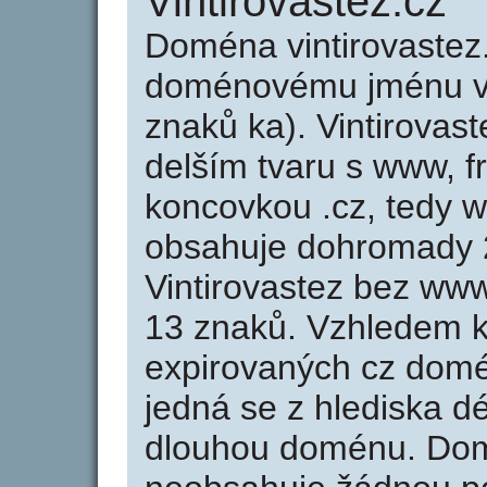
Vintirovastez.cz
Doména vintirovastez
doménovému jménu vin
znaků ka). Vintirovas
delším tvaru s www, fr
koncovkou .cz, tedy w
obsahuje dohromady 
Vintirovastez bez ww
13 znaků. Vzhledem k
expirovaných cz domén
jedná se z hlediska dé
dlouhou doménu. Domé