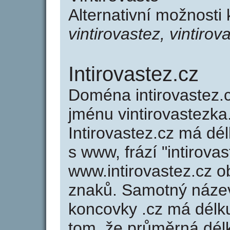
Alternativní možnosti 
vintirovastez, vintirov
Intirovastez.cz
Doména intirovastez
jménu vintirovastezka
Intirovastez.cz má dé
s www, frází "intirova
www.intirovastez.cz 
znaků. Samotný název
koncovky .cz má délk
tom, že průměrná dél