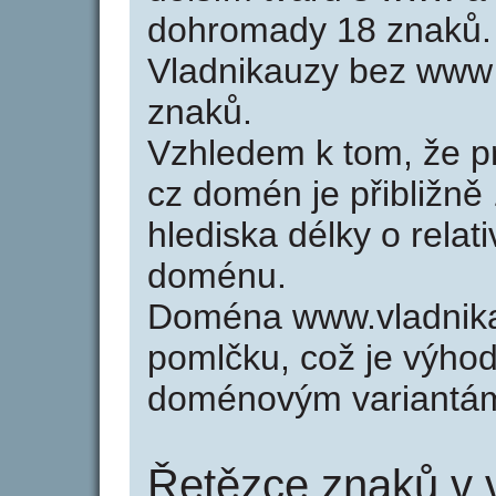
dohromady 18 znaků.
Vladnikauzy bez www 
znaků.
Vzhledem k tom, že p
cz domén je přibližně
hlediska délky o relat
doménu.
Doména www.vladnika
pomlčku, což je výho
doménovým variantá
Řetězce znaků v 