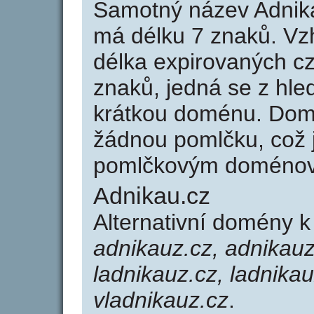
Samotný název Adnik
má délku 7 znaků. Vz
délka expirovaných cz
znaků, jedná se z hled
krátkou doménu. Dom
žádnou pomlčku, což j
pomlčkovým doménov
Adnikau.cz
Alternativní domény 
adnikauz.cz, adnikauz
ladnikauz.cz, ladnikau
vladnikauz.cz
.