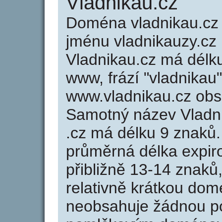
Vladnikau.cz
Doména vladnikau.c
jménu vladnikauzy.cz 
Vladnikau.cz má délku
www, frází "vladnikau
www.vladnikau.cz ob
Samotný název Vladn
.cz má délku 9 znaků
průměrná délka expir
přibližně 13-14 znaků,
relativně krátkou do
neobsahuje žádnou po