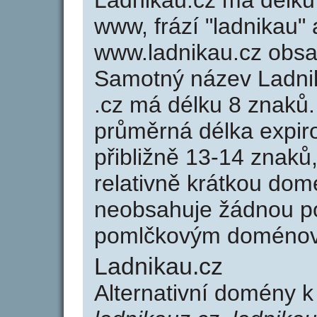
Ladnikau.cz má délku 
www, frází "ladnikau" 
www.ladnikau.cz obs
Samotný název Ladni
.cz má délku 8 znaků
průměrná délka expir
přibližně 13-14 znaků,
relativně krátkou do
neobsahuje žádnou po
pomlčkovým doménov
Ladnikau.cz
Alternativní domény k