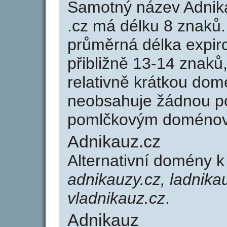
Samotný název Adnik
.cz má délku 8 znaků
průměrná délka expir
přibližně 13-14 znaků,
relativně krátkou do
neobsahuje žádnou po
pomlčkovým doménov
Adnikauz.cz
Alternativní domény 
adnikauzy.cz, ladnikau
vladnikauz.cz
.
Adnikauz