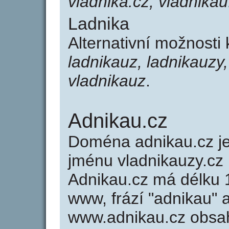
vladnika.cz, vladnikau
Ladnika
Alternativní možnosti
ladnikauz, ladnikauzy,
vladnikauz
.
Adnikau.cz
Doména adnikau.cz 
jménu vladnikauzy.cz 
Adnikau.cz má délku 1
www, frází "adnikau" 
www.adnikau.cz obsa