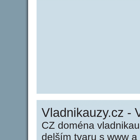
Vladnikauzy.cz - 
CZ doména vladnikauz
delším tvaru s www a