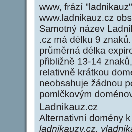
www, frází "ladnikauz
www.ladnikauz.cz ob
Samotný název Ladni
.cz má délku 9 znaků
průměrná délka expir
přibližně 13-14 znaků,
relativně krátkou do
neobsahuje žádnou po
pomlčkovým doménov
Ladnikauz.cz
Alternativní domény 
ladnikauzy.cz, vladni