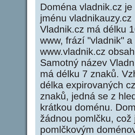
Doména vladnik.cz j
jménu vladnikauzy.cz 
Vladnik.cz má délku 1
www, frází "vladnik" a
www.vladnik.cz obsah
Samotný název Vladn
má délku 7 znaků. Vz
délka expirovaných cz
znaků, jedná se z hled
krátkou doménu. Dom
žádnou pomlčku, což j
pomlčkovým doménov