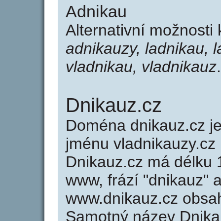
Adnikau
Alternativní možnosti
adnikauzy, ladnikau, l
vladnikau, vladnikauz
.
Dnikauz.cz
Doména dnikauz.cz 
jménu vladnikauzy.cz 
Dnikauz.cz má délku 1
www, frází "dnikauz" 
www.dnikauz.cz obsa
Samotný název Dnika