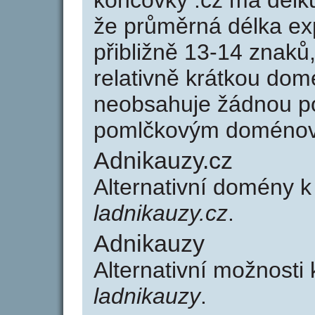
koncovky .cz má délk
že průměrná délka ex
přibližně 13-14 znaků,
relativně krátkou do
neobsahuje žádnou po
pomlčkovým doménov
Adnikauzy.cz
Alternativní domény 
ladnikauzy.cz
.
Adnikauzy
Alternativní možnosti
ladnikauzy
.