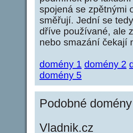
spojená se zpětnými 
směřují. Jední se tedy
dříve používané, ale 
nebo smazání čekají na
domény 1
domény 2
domény 5
Podobné domény j
Vladnik.cz