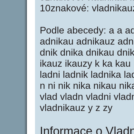
10znakové: vladnikau
Podle abecedy: a a ad
adnikau adnikauz adn
dnik dnika dnikau dnik
ikauz ikauzy k ka kau 
ladni ladnik ladnika l
n ni nik nika nikau nik
vlad vladn vladni vlad
vladnikauz y z zy
Informace o Vladn