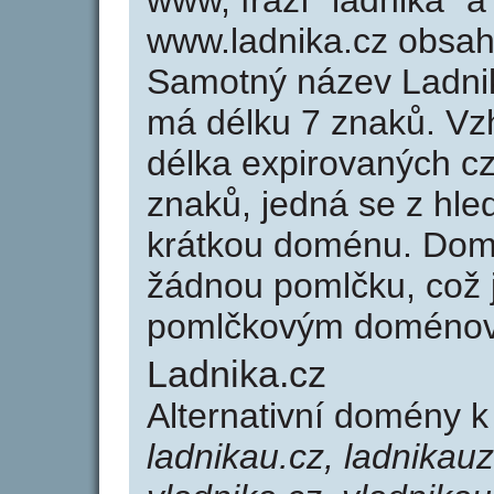
www, frází "ladnika" a
www.ladnika.cz obsa
Samotný název Ladni
má délku 7 znaků. Vz
délka expirovaných cz
znaků, jedná se z hled
krátkou doménu. Dom
žádnou pomlčku, což j
pomlčkovým doménov
Ladnika.cz
Alternativní domény k
ladnikau.cz, ladnikauz