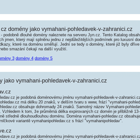
cz domény jako vymahani-pohledavek-v-zahranici.cz
é - podobně dlouhé domény naleznete na serveru Jyn.cz. Tento Katalog obsa
jmen, který mají splněnu jednu z nejdůležitějších podmínek pro luxusní dom
kazy, které na doménu směřují. Jední se tedy o domény, které již byly dříve
ebo smazání čekají na další využití.
omény 3
domény 4
domény 5
jako vymahani-pohledavek-v-zahranici.cz
av.cz
edav.cz je podobná doménovému jménu vymahani-pohledavek-v-zahranici.cz 
pohledav.cz má délku 20 znaků, v delším tvaru s www, frází "vymahani-pohle
hledav.cz obsahuje dohromady 24 znaků. Samotný název Vymahani-pohled
. Vzhledem k tom, že průměrná délka expirovaných cz domén je přibližně 13-
tivně středně dlouhoudlouhou doménu. Doména vymahani-pohledav.cz obsahuje
mlčkové variantě vymahanipohledav.cz s frází "vymahanipohledav".
ve.cz
dave.cz je podobná doménovému jménu vymahani-pohledavek-v-zahranici.cz 