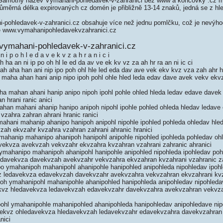
Samotný název Vymahani-pohledavek-v-zahranici bez www a koncovky .cz m
měrná délka expirovaných cz domén je přibližně 13-14 znaků, jedná se z hled
.
ohledavek-v-zahranici.cz obsahuje více než jednu pomlčku, což je nevýhod
ě www.vymahanipohledavekvzahranici.cz
vymahani-pohledavek-v-zahranici.cz
i p o h l e d a v e k v z a h r a n i c i
a an ni ip po oh hl le ed da av ve ek kv vz za ah hr ra an ni ic ci
aha han ani nip ipo poh ohl hle led eda dav ave vek ekv kvz vza zah ahr hra
aha ahan hani anip nipo ipoh pohl ohle hled leda edav dave avek vekv ekv
 mahan ahani hanip anipo nipoh ipohl pohle ohled hleda ledav edave dave
n hrani ranic anici
an mahani ahanip hanipo anipoh nipohl ipohle pohled ohleda hledav ledav
zahra zahran ahrani hranic ranici
hani mahanip ahanipo hanipoh anipohl nipohle ipohled pohleda ohledav hle
ah ekvzahr kvzahra vzahran zahrani ahranic hranici
ahanip mahanipo ahanipoh hanipohl anipohle nipohled ipohleda pohledav oh
ekvza avekvzah vekvzahr ekvzahra kvzahran vzahrani zahranic ahranici
mahanipo mahanipoh ahanipohl hanipohle anipohled nipohleda ipohledav po
davekvza davekvzah avekvzahr vekvzahra ekvzahran kvzahrani vzahranic za
 ymahanipoh mahanipohl ahanipohle hanipohled anipohleda nipohledav ipoh
 ledavekvza edavekvzah davekvzahr avekvzahra vekvzahran ekvzahrani kvz
h ymahanipohl mahanipohle ahanipohled hanipohleda anipohledav nipohleda
kvz hledavekvza ledavekvzah edavekvzahr davekvzahra avekvzahran vekvza
hl ymahanipohle mahanipohled ahanipohleda hanipohledav anipohledave ni
vekvz ohledavekvza hledavekvzah ledavekvzahr edavekvzahra davekvzahran
nici