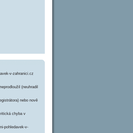
avek-v-zahranici.cz
neprodloužil (neuhradil
gistrátora) nebo nově
ritická chyba v
ni-pohledavek-v-