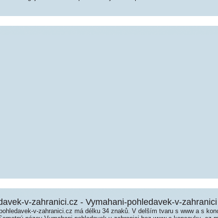
avek-v-zahranici.cz - Vymahani-pohledavek-v-zahranici
hledavek-v-zahranici.cz má délku 34 znaků. V delším tvaru s www a s kon