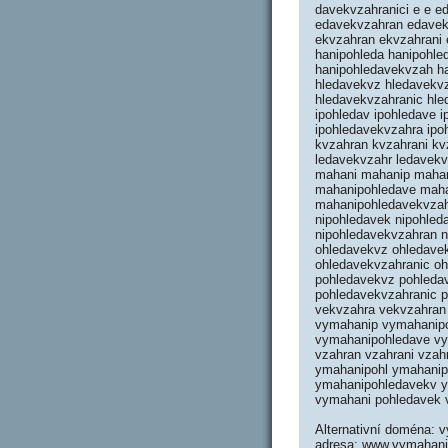
davekvzahranici e e 
edavekvzahran edavek
ekvzahran ekvzahrani e
hanipohleda hanipohle
hanipohledavekvzah ha
hledavekvz hledavekv
hledavekvzahranic hledav
ipohledav ipohledave 
ipohledavekvzahra ipo
kvzahran kvzahrani kvz
ledavekvzahr ledavek
mahani mahanip mahan
mahanipohledave maha
mahanipohledavekvzah n
nipohledavek nipohled
nipohledavekvzahran n
ohledavekvz ohledave
ohledavekvzahranic oh
pohledavekvz pohleda
pohledavekvzahranic po
vekvzahra vekvzahran
vymahanip vymahanipo
vymahanipohledave vy
vzahran vzahrani vza
ymahanipohl ymahanip
ymahanipohledavekv ym
vymahani pohledavek v
Alternativní doména: v
adresa: www.vymahani