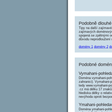
Podobně dlouhé 
Tipy na další zajímav
zajímavých doménových 
spojená se zpětnými od
důvodu neprodloužení n
domény 1
domény 2
d
Podobné domény 
Vymahani-pohled
Doména vymahani-pohl
zahranici). Vymahani-
tedy www.vymahani-po
.cz má délku 17 znaků
hlediska délky o rela
nevýhoda oproti bezpo
Ymahani-pohleda
Doména ymahani-pohle