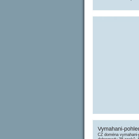
Vymahani-pohled
CZ doména vymahani-po