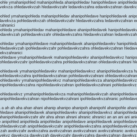
ohle ymahanipohled mahanipohleda ahanipohledav hanipohledave anipohleda
avekvza ohledavekvzah hledavekvzahr ledavekvzahra edavekvzahran davekv
ohled ymahanipohleda mahanipohledav ahanipohledave hanipohledavek anip
edavekvza pohledavekvzah ohledavekvzahr hledavekvzahra ledavekvzahran e
ahranici
ohleda ymahanipohledav mahanipohledave ahanipohledavek hanipohledavek
ledavekvzah pohledavekvzahr ohledavekvzahra hledavekvzahran ledavekvzah
ohledav ymahanipohledave mahanipohledavek ahanipohledavekv hanipohled
ohledavekvzah ipohledavekvzahr pohledavekvzahra ohledavekvzahran hledav
ekvzahranici
ohledave ymahanipohledavek mahanipohledavekv ahanipohledavekvz hanip
ohledavekvzahr ipohledavekvzahra pohledavekvzahran ohledavekvzahrani hl
ohledavek ymahanipohledavekv mahanipohledavekvz ahanipohledavekvza h
pohledavekvzahra ipohledavekvzahran pohledavekvzahrani ohledavekvzahran
ohledavekv ymahanipohledavekvz mahanipohledavekvza ahanipohledavekv
nipohledavekvzahra nipohledavekvzahran ipohledavekvzahrani pohledavekvz
ohledavekvz ymahanipohledavekvza mahanipohledavekvzah ahanipohledave
anipohledavekvzahran nipohledavekvzahrani ipohledavekvzahranic pohledave
a a ah ah aha ahan ahani ahanip ahanipo ahanipoh ahanipohl ahanipohle ahan
ohledave ahanipohledavek ahanipohledavekv ahanipohledavekvz ahanipohled
anipohledavekvzahr ahr ahra ahran ahrani ahranic ahranici an an ani ani anic
le anipohled anipohleda anipohledav anipohledave anipohledavek anipohledav
pohledavekvzah anipohledavekvzahr anipohledavekvzahra anipohledavekvzah
ah avekvzahr avekvzahra avekvzahran avekvzahrani avekvzahranic avekvzah
vekvz davekvza davekvzah davekvzahr davekvzahra davekvzahran davekvza