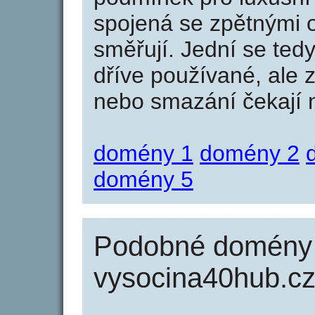
spojená se zpětnými 
směřují. Jední se tedy
dříve používané, ale 
nebo smazání čekají na
domény 1
domény 2
domény 5
Podobné domény 
vysocina40hub.c