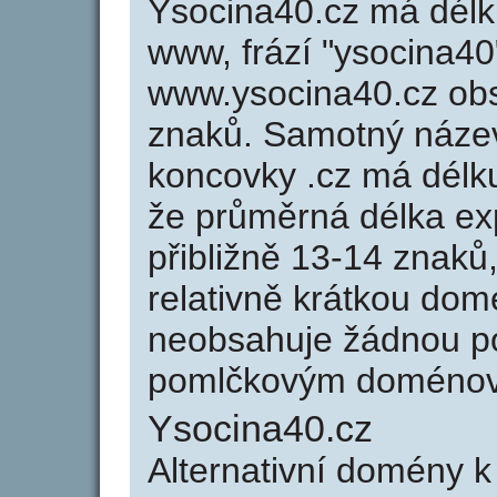
Ysocina40.cz má délku
www, frází "ysocina40
www.ysocina40.cz ob
znaků. Samotný náze
koncovky .cz má délk
že průměrná délka ex
přibližně 13-14 znaků,
relativně krátkou do
neobsahuje žádnou po
pomlčkovým doménov
Ysocina40.cz
Alternativní domény 