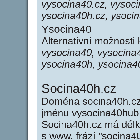
vysocina40.cz, vysoci
ysocina40h.cz, ysoci
Ysocina40
Alternativní možnosti
vysocina40, vysocina
ysocina40h, ysocina4
Socina40h.cz
Doména socina40h.c
jménu vysocina40hub.
Socina40h.cz má délk
s www, frází "socina4