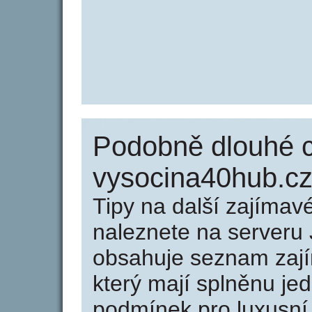
Podobně dlouhé 
vysocina40hub.c
Tipy na další zajíma
naleznete na serveru 
obsahuje seznam zaj
který mají splněnu jed
podmínek pro luxusní 