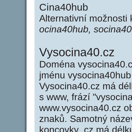
Cina40hub
Alternativní možnosti
ocina40hub, socina4
Vysocina40.cz
Doména vysocina40.
jménu vysocina40hub.
Vysocina40.cz má délk
s www, frází "vysocin
www.vysocina40.cz o
znaků. Samotný náze
koncovky .cz má délk