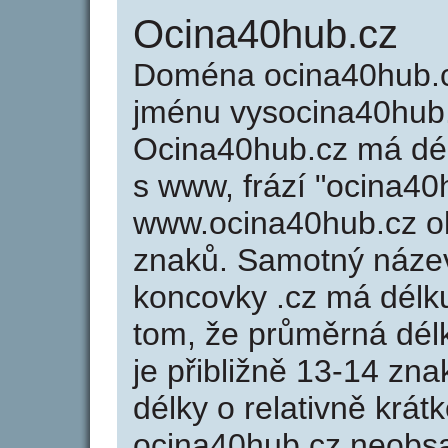
Ocina40hub.cz
Doména ocina40hub.
jménu vysocina40hub.
Ocina40hub.cz má dél
s www, frází "ocina40
www.ocina40hub.cz o
znaků. Samotný náze
koncovky .cz má délk
tom, že průměrná dél
je přibližně 13-14 zna
délky o relativně kr
ocina40hub.cz neobs