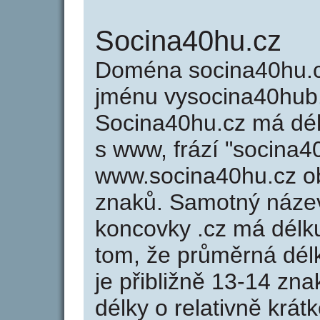
Socina40hu.cz
Doména socina40hu.
jménu vysocina40hub.
Socina40hu.cz má dél
s www, frází "socina4
www.socina40hu.cz o
znaků. Samotný náze
koncovky .cz má délk
tom, že průměrná dél
je přibližně 13-14 zna
délky o relativně kr