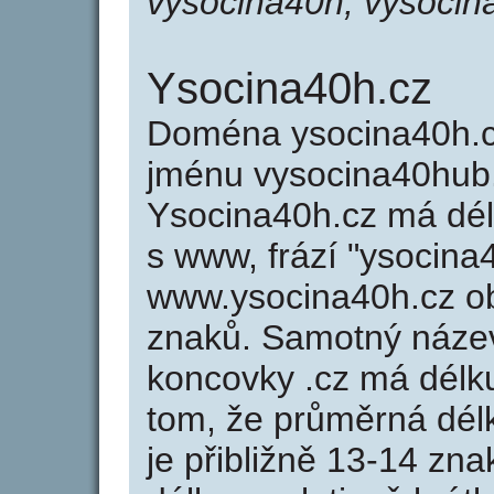
vysocina40h, vysoci
Ysocina40h.cz
Doména ysocina40h.
jménu vysocina40hub.
Ysocina40h.cz má dél
s www, frází "ysocina
www.ysocina40h.cz o
znaků. Samotný náze
koncovky .cz má délk
tom, že průměrná dél
je přibližně 13-14 zna