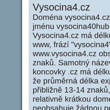
Vysocina4.cz
Doména vysocina4.c
jménu vysocina40hub.
Vysocina4.cz má délku
www, frází "vysocina4
www.vysocina4.cz ob
znaků. Samotný náze
koncovky .cz má délk
že průměrná délka ex
přibližně 13-14 znaků,
relativně krátkou do
neobsahuje žádnou po