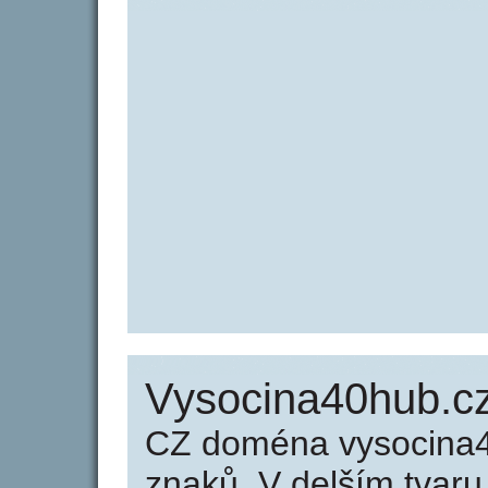
Vysocina40hub.cz
CZ doména vysocina4
znaků. V delším tvar