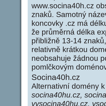
www.socina40h.cz ob
znaků. Samotný náze
koncovky .cz má délk
že průměrná délka ex
přibližně 13-14 znaků,
relativně krátkou do
neobsahuje žádnou po
pomlčkovým doménov
Socina40h.cz
Alternativní domény 
socina40hu.cz, socin
vysocina40hu.cz, yso