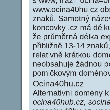
s www, frází "ocina40
www.ocina40hu.cz ob
znaků. Samotný náze
koncovky .cz má délk
že průměrná délka ex
přibližně 13-14 znaků,
relativně krátkou do
neobsahuje žádnou po
pomlčkovým doménov
Ocina40hu.cz
Alternativní domény 
ocina40hub.cz, socin