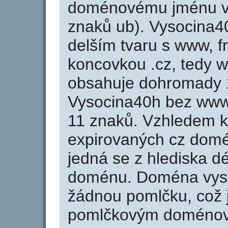
doménovému jménu vy
znaků ub). Vysocina4
delším tvaru s www, f
koncovkou .cz, tedy 
obsahuje dohromady 
Vysocina40h bez www
11 znaků. Vzhledem k
expirovaných cz domén
jedná se z hlediska dé
doménu. Doména vyso
žádnou pomlčku, což j
pomlčkovým doménov