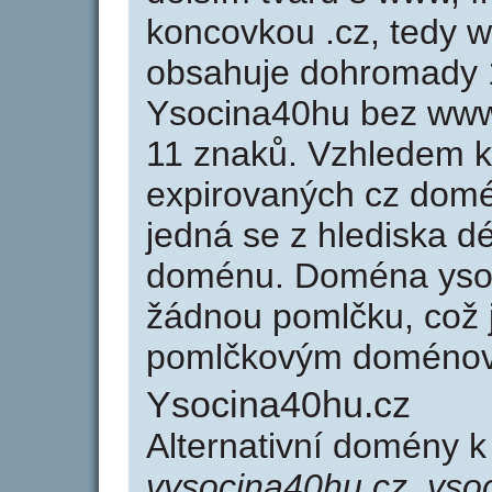
koncovkou .cz, tedy 
obsahuje dohromady 
Ysocina40hu bez www
11 znaků. Vzhledem k
expirovaných cz domén
jedná se z hlediska dé
doménu. Doména yso
žádnou pomlčku, což j
pomlčkovým doménov
Ysocina40hu.cz
Alternativní domény 
vysocina40hu.cz, yso