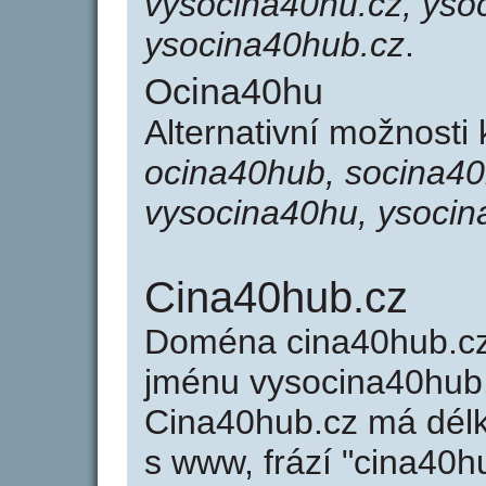
vysocina40hu.cz, yso
ysocina40hub.cz
.
Ocina40hu
Alternativní možnosti
ocina40hub, socina40
vysocina40hu, ysocin
Cina40hub.cz
Doména cina40hub.c
jménu vysocina40hub.
Cina40hub.cz má délk
s www, frází "cina40h