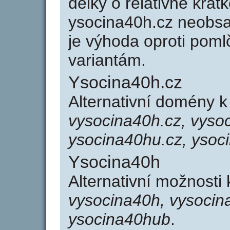
délky o relativně kr
ysocina40h.cz neobsa
je výhoda oproti po
variantám.
Ysocina40h.cz
Alternativní domény 
vysocina40h.cz, vyso
ysocina40hu.cz, ysoc
Ysocina40h
Alternativní možnosti
vysocina40h, vysocin
ysocina40hub
.