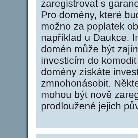
zaregistrovat s garan
Pro domény, které bud
možno za poplatek obj
například u Daukce. I
domén může být zajím
investicím do komodit 
domény získáte invest
zmnohonásobit. Někte
mohou být nově zareg
prodloužené jejich pův