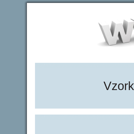
Vzork