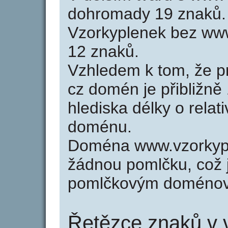
dohromady 19 znaků.
Vzorkyplenek bez www
12 znaků.
Vzhledem k tom, že p
cz domén je přibližně
hlediska délky o relat
doménu.
Doména www.vzorkypl
žádnou pomlčku, což j
pomlčkovým doménov
Řetězce znaků v 