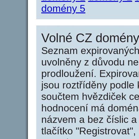
domény 5
Volné CZ domény 
Seznam expirovaných 
uvolněny z důvodu neu
prodloužení. Expirov
jsou roztříděny podle k
součtem hvězdiček ce
hodnocení má doména 
názvem a bez číslic a
tlačítko "Registrovat