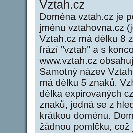
Vztah.cz
Doména vztah.cz je
jménu vztahovna.cz (j
Vztah.cz má délku 8 z
frází "vztah" a s konc
www.vztah.cz obsahu
Samotný název Vztah
má délku 5 znaků. Vz
délka expirovaných cz
znaků, jedná se z hled
krátkou doménu. Dom
žádnou pomlčku, což j