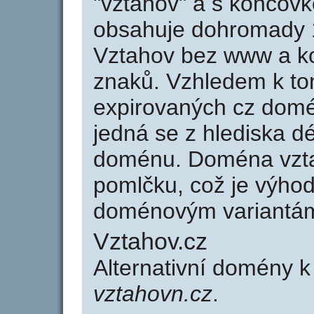
"vztahov" a s koncovk
obsahuje dohromady 
Vztahov bez www a ko
znaků. Vzhledem k to
expirovaných cz domén
jedná se z hlediska dé
doménu. Doména vzta
pomlčku, což je výho
doménovým variantá
Vztahov.cz
Alternativní domény 
vztahovn.cz
.