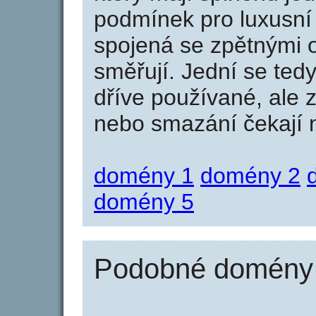
podmínek pro luxusní 
spojená se zpětnými 
směřují. Jední se tedy
dříve používané, ale 
nebo smazání čekají na
domény 1
domény 2
domény 5
Podobné domény 