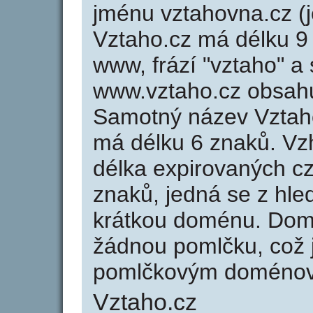
jménu vztahovna.cz (j
Vztaho.cz má délku 9 
www, frází "vztaho" a
www.vztaho.cz obsah
Samotný název Vztah
má délku 6 znaků. Vz
délka expirovaných cz
znaků, jedná se z hled
krátkou doménu. Dom
žádnou pomlčku, což j
pomlčkovým doménov
Vztaho.cz