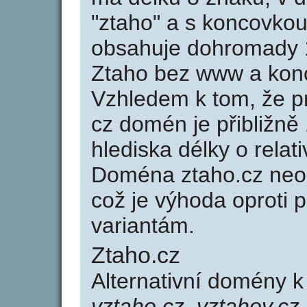
"ztaho" a s koncovkou
obsahuje dohromady 
Ztaho bez www a konc
Vzhledem k tom, že p
cz domén je přibližně
hlediska délky o rela
Doména ztaho.cz neo
což je výhoda oprot
variantám.
Ztaho.cz
Alternativní domény 
vztaho.cz, vztahov.cz,