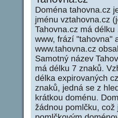
Doména tahovna.cz 
jménu vztahovna.cz (j
Tahovna.cz má délku 1
www, frází "tahovna" 
www.tahovna.cz obsa
Samotný název Tahov
má délku 7 znaků. Vz
délka expirovaných cz
znaků, jedná se z hled
krátkou doménu. Dom
žádnou pomlčku, což j
pomlčkovým doménov