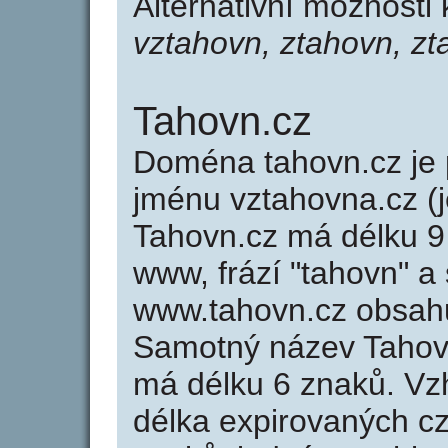
Alternativní možnosti
vztahovn, ztahovn, z
Tahovn.cz
Doména tahovn.cz j
jménu vztahovna.cz (j
Tahovn.cz má délku 9 
www, frází "tahovn" a
www.tahovn.cz obsah
Samotný název Tahov
má délku 6 znaků. Vz
délka expirovaných cz