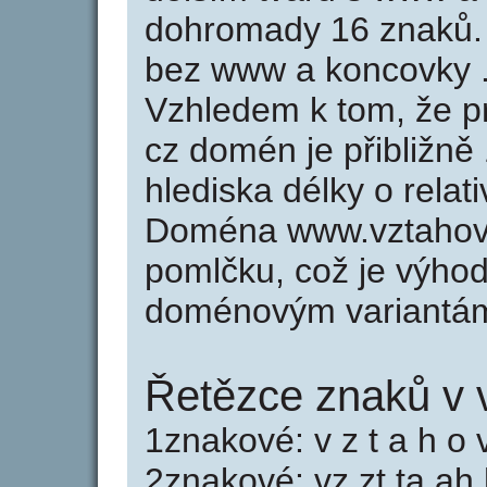
dohromady 16 znaků.
bez www a koncovky .
Vzhledem k tom, že p
cz domén je přibližně
hlediska délky o rela
Doména www.vztahov
pomlčku, což je výho
doménovým variantá
Řetězce znaků v 
1znakové: v z t a h o 
2znakové: vz zt ta ah