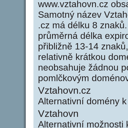
www.vztahovn.cz obs
Samotný název Vztah
.cz má délku 8 znaků
průměrná délka expir
přibližně 13-14 znaků,
relativně krátkou do
neobsahuje žádnou po
pomlčkovým doménov
Vztahovn.cz
Alternativní domény 
Vztahovn
Alternativní možnosti