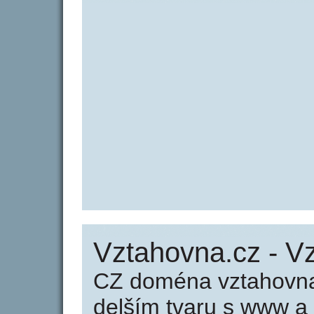
Vztahovna.cz - V
CZ doména vztahovna
delším tvaru s www a