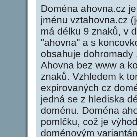
Doména ahovna.cz j
jménu vztahovna.cz (j
má délku 9 znaků, v d
"ahovna" a s koncovk
obsahuje dohromady 
Ahovna bez www a ko
znaků. Vzhledem k to
expirovaných cz domén
jedná se z hlediska dé
doménu. Doména aho
pomlčku, což je výho
doménovým variantá