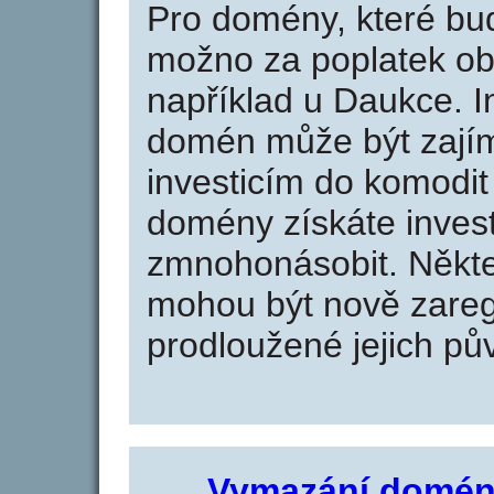
Pro domény, které bud
možno za poplatek obj
například u Daukce. I
domén může být zajím
investicím do komodit 
domény získáte invest
zmnohonásobit. Někte
mohou být nově zareg
prodloužené jejich pův
Vymazání domén