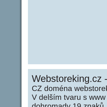
Webstoreking.cz 
CZ doména webstorek
V delším tvaru s www
dohromady 19 znaků.