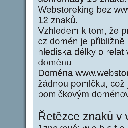
Webstoreking bez ww
12 znaků.
Vzhledem k tom, že p
cz domén je přibližně
hlediska délky o relat
doménu.
Doména www.webstor
žádnou pomlčku, což j
pomlčkovým doménov
Řetězce znaků v 