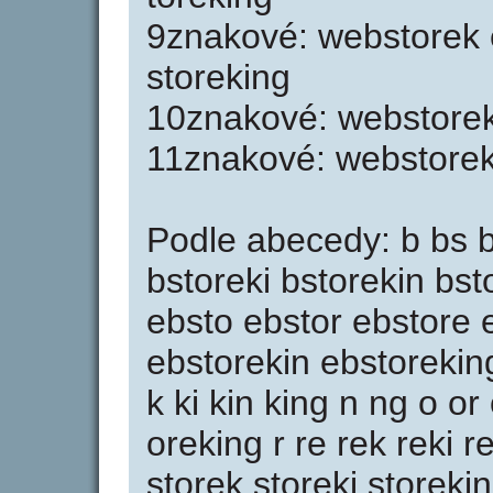
9znakové: webstorek e
storeking
10znakové: webstoreki
11znakové: webstorek
Podle abecedy: b bs b
bstoreki bstorekin bst
ebsto ebstor ebstore 
ebstorekin ebstoreking
k ki kin king n ng o or
oreking r re rek reki r
storek storeki storekin