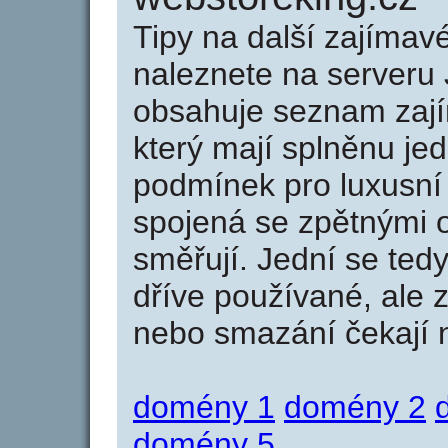
Tipy na další zajíma
naleznete na serveru 
obsahuje seznam zaj
který mají splněnu jed
podmínek pro luxusní 
spojená se zpětnými 
směřují. Jední se tedy
dříve používané, ale 
nebo smazání čekají na
domény 1
domény 2
domény 5