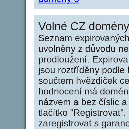
Volné CZ domény 
Seznam expirovaných 
uvolněny z důvodu neu
prodloužení. Expirov
jsou roztříděny podle k
součtem hvězdiček ce
hodnocení má doména 
názvem a bez číslic a
tlačítko "Registrovat
zaregistrovat s garan