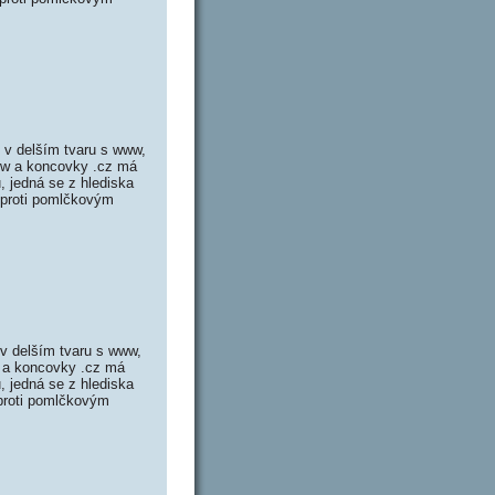
 v delším tvaru s www,
ww a koncovky .cz má
 jedná se z hlediska
oproti pomlčkovým
v delším tvaru s www,
w a koncovky .cz má
 jedná se z hlediska
oproti pomlčkovým