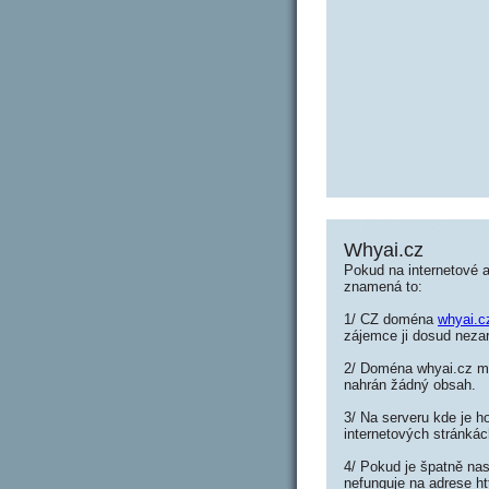
Whyai.cz
Pokud na internetové 
znamená to:
1/ CZ doména
whyai.c
zájemce ji dosud nezar
2/ Doména whyai.cz můž
nahrán žádný obsah.
3/ Na serveru kde je h
internetových stránkác
4/ Pokud je špatně nas
nefunguje na adrese ht