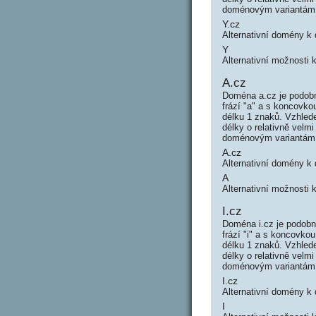
doménovým variantám
Y.cz
Alternativní domény k
Y
Alternativní možnosti 
A.cz
Doména a.cz je podobn
frází "a" a s koncovk
délku 1 znaků. Vzhled
délky o relativně vel
doménovým variantám
A.cz
Alternativní domény k
A
Alternativní možnosti 
I.cz
Doména i.cz je podobn
frází "i" a s koncovk
délku 1 znaků. Vzhled
délky o relativně vel
doménovým variantám
I.cz
Alternativní domény k
I