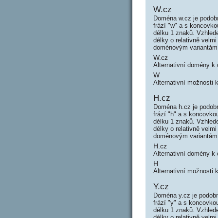
W.cz
Doména w.cz je podobn
frází "w" a s koncov
délku 1 znaků. Vzhled
délky o relativně vel
doménovým variantám
W.cz
Alternativní domény k
W
Alternativní možnosti
H.cz
Doména h.cz je podobn
frází "h" a s koncovk
délku 1 znaků. Vzhled
délky o relativně vel
doménovým variantám
H.cz
Alternativní domény k
H
Alternativní možnosti 
Y.cz
Doména y.cz je podobn
frází "y" a s koncovk
délku 1 znaků. Vzhled
délky o relativně vel