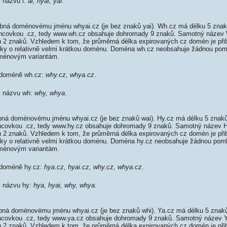
k názvu i:
ai, hyai, yai
.
ná doménovému jménu whyai.cz (je bez znaků yai). Wh.cz má délku 5 znaků
koncovkou .cz, tedy www.wh.cz obsahuje dohromady 9 znaků. Samotný náze
 2 znaků. Vzhledem k tom, že průměrná délka expirovaných cz domén je přib
élky o relativně velmi krátkou doménu. Doména wh.cz neobsahuje žádnou pom
ménovým variantám.
k doméně wh.cz:
why.cz, whya.cz
.
 k názvu wh:
why, whya
.
ná doménovému jménu whyai.cz (je bez znaků wai). Hy.cz má délku 5 znaků,
oncovkou .cz, tedy www.hy.cz obsahuje dohromady 9 znaků. Samotný název
 2 znaků. Vzhledem k tom, že průměrná délka expirovaných cz domén je přib
élky o relativně velmi krátkou doménu. Doména hy.cz neobsahuje žádnou pom
ménovým variantám.
 doméně hy.cz:
hya.cz, hyai.cz, why.cz, whya.cz
.
k názvu hy:
hya, hyai, why, whya
.
ná doménovému jménu whyai.cz (je bez znaků whi). Ya.cz má délku 5 znaků,
oncovkou .cz, tedy www.ya.cz obsahuje dohromady 9 znaků. Samotný název
 2 znaků. Vzhledem k tom, že průměrná délka expirovaných cz domén je přib