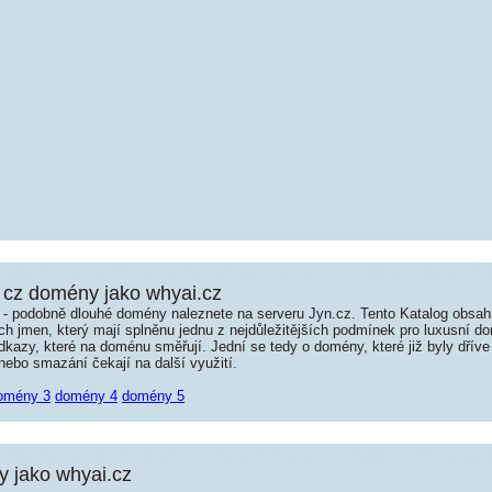
cz domény jako whyai.cz
é - podobně dlouhé domény naleznete na serveru Jyn.cz. Tento Katalog obsa
jmen, který mají splněnu jednu z nejdůležitějších podmínek pro luxusní dom
kazy, které na doménu směřují. Jední se tedy o domény, které již byly dříve
ebo smazání čekají na další využití.
omény 3
domény 4
domény 5
 jako whyai.cz