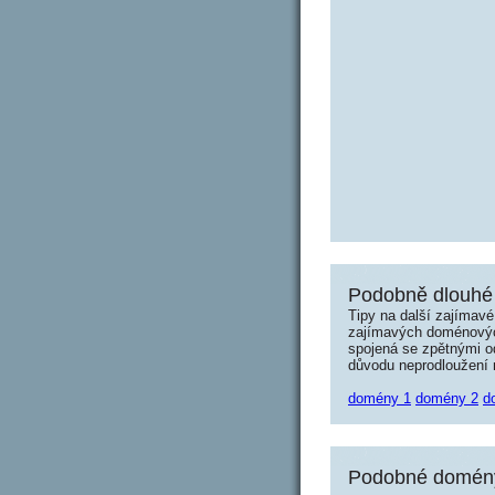
Podobně dlouhé 
Tipy na další zajímav
zajímavých doménových 
spojená se zpětnými od
důvodu neprodloužení n
domény 1
domény 2
d
Podobné domény