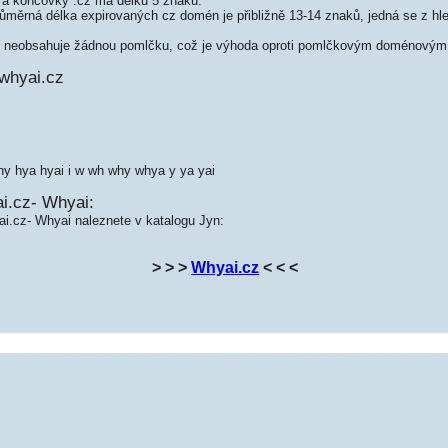
a koncovky .cz má délku 5 znaků.
měrná délka expirovaných cz domén je přibližně 13-14 znaků, jedná se z hled
neobsahuje žádnou pomlčku, což je výhoda oproti pomlčkovým doménovým 
whyai.cz
hy hya hyai i w wh why whya y ya yai
i.cz- Whyai:
ai.cz- Whyai naleznete v katalogu Jyn:
> > >
Whyai.cz
< < <