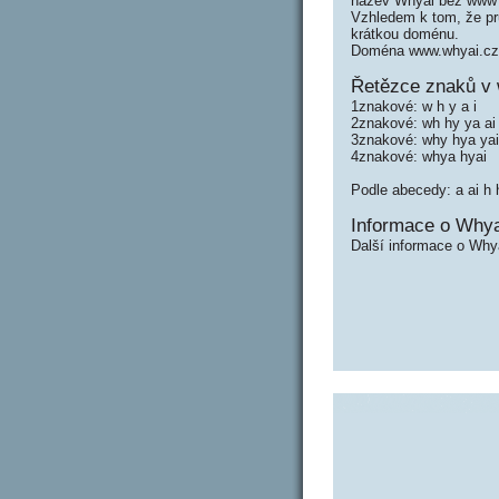
název Whyai bez www 
Vzhledem k tom, že prů
krátkou doménu.
Doména www.whyai.cz 
Řetězce znaků v 
1znakové: w h y a i
2znakové: wh hy ya ai
3znakové: why hya yai
4znakové: whya hyai
Podle abecedy: a ai h 
Informace o Whya
Další informace o Why