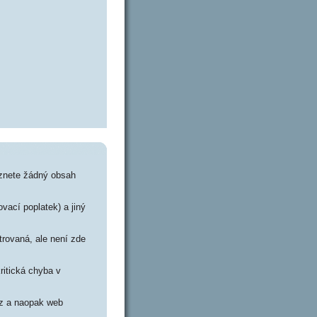
eznete žádný obsah
vací poplatek) a jiný
trovaná, ale není zde
ritická chyba v
cz a naopak web