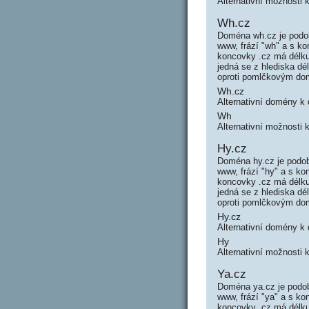
Alternativní možnosti 
Wh.cz
Doména wh.cz je podob
www, frází "wh" a s 
koncovky .cz má délku
jedná se z hlediska d
oproti pomlčkovým do
Wh.cz
Alternativní domény 
Wh
Alternativní možnosti
Hy.cz
Doména hy.cz je podob
www, frází "hy" a s k
koncovky .cz má délku
jedná se z hlediska d
oproti pomlčkovým do
Hy.cz
Alternativní domény k
Hy
Alternativní možnosti 
Ya.cz
Doména ya.cz je podob
www, frází "ya" a s k
koncovky .cz má délku