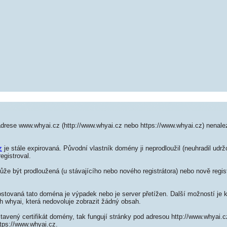
adrese www.whyai.cz (http://www.whyai.cz nebo https://www.whyai.cz) nenal
z
je stále expirovaná. Původní vlastník domény ji neprodloužil (neuhradil udržo
egistroval.
e být prodloužená (u stávajícího nebo nového registrátora) nebo nově regis
ostovaná tato doména je výpadek nebo je server přetížen. Další možností je k
h whyai, která nedovoluje zobrazit žádný obsah.
tavený certifikát domény, tak fungují stránky pod adresou http://www.whyai.
tps://www.whyai.cz.