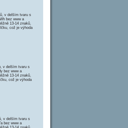
, v delším tvaru s
v Wh bez www a
ližně 13-14 znaků,
lčku, což je výhoda
 v delším tvaru s
 Hy bez www a
ližně 13-14 znaků,
lčku, což je výhoda
 v delším tvaru s
 Ya bez www a
ližně 13-14 znaků,