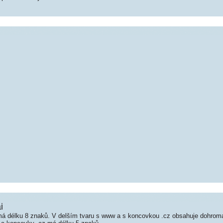
i
á délku 8 znaků. V delším tvaru s www a s koncovkou .cz obsahuje dohro