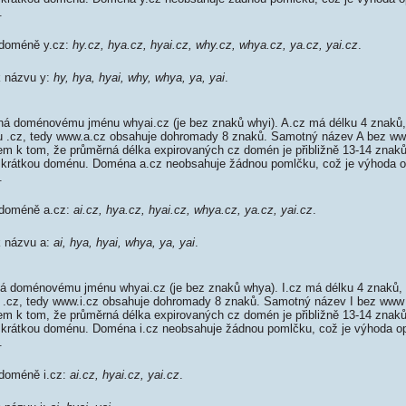
.
 doméně y.cz:
hy.cz, hya.cz, hyai.cz, why.cz, whya.cz, ya.cz, yai.cz
.
k názvu y:
hy, hya, hyai, why, whya, ya, yai
.
á doménovému jménu whyai.cz (je bez znaků whyi). A.cz má délku 4 znaků,
ou .cz, tedy www.a.cz obsahuje dohromady 8 znaků. Samotný název A bez w
em k tom, že průměrná délka expirovaných cz domén je přibližně 13-14 znaků,
mi krátkou doménu. Doména a.cz neobsahuje žádnou pomlčku, což je výhoda 
.
 doméně a.cz:
ai.cz, hya.cz, hyai.cz, whya.cz, ya.cz, yai.cz
.
k názvu a:
ai, hya, hyai, whya, ya, yai
.
á doménovému jménu whyai.cz (je bez znaků whya). I.cz má délku 4 znaků, 
ou .cz, tedy www.i.cz obsahuje dohromady 8 znaků. Samotný název I bez ww
em k tom, že průměrná délka expirovaných cz domén je přibližně 13-14 znaků,
mi krátkou doménu. Doména i.cz neobsahuje žádnou pomlčku, což je výhoda 
.
 doméně i.cz:
ai.cz, hyai.cz, yai.cz
.